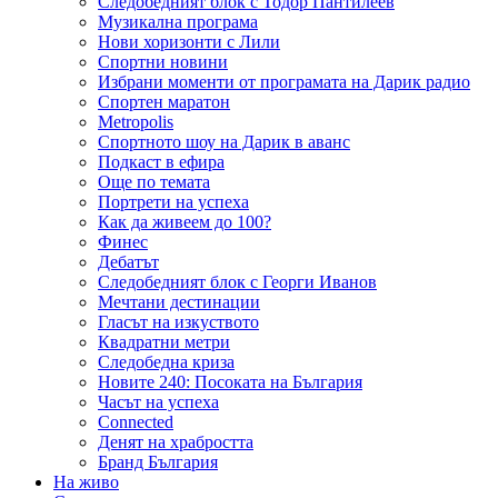
Следобедният блок с Тодор Пантилеев
Музикална програма
Нови хоризонти с Лили
Спортни новини
Избрани моменти от програмата на Дарик радио
Спортен маратон
Metropolis
Спортното шоу на Дарик в аванс
Подкаст в ефира
Още по темата
Портрети на успеха
Как да живеем до 100?
Финес
Дебатът
Следобедният блок с Георги Иванов
Мечтани дестинации
Гласът на изкуството
Квадратни метри
Следобедна криза
Новите 240: Посоката на България
Часът на успеха
Connected
Денят на храбростта
Бранд България
На живо