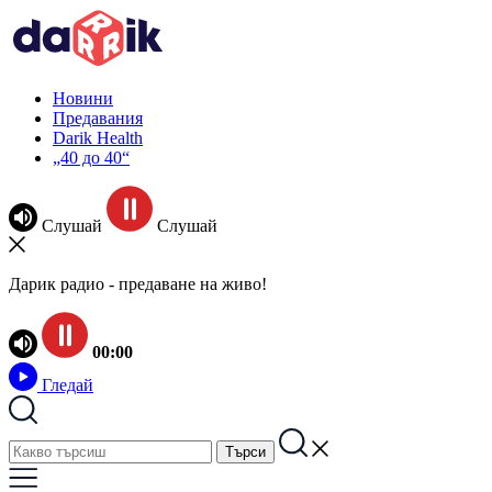
Новини
Предавания
Darik Health
„40 до 40“
Слушай
Слушай
Дарик радио - предаване на живо!
00:00
Гледай