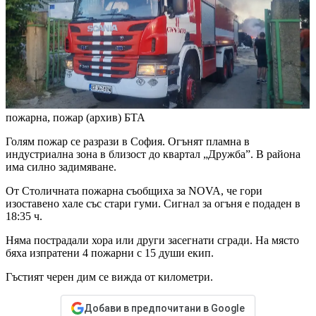
пожарна, пожар (архив)
БТА
Голям пожар се разрази в София. Огънят пламна в
индустриална зона в близост до квартал „Дружба”. В района
има силно задимяване.
От Столичната пожарна съобщиха за NOVA, че гори
изоставено хале със стари гуми. Сигнал за огъня е подаден в
18:35 ч.
Няма пострадали хора или други засегнати сгради. На място
бяха изпратени 4 пожарни с 15 души екип.
Гъстият черен дим се вижда от километри.
Добави в предпочитани в Google