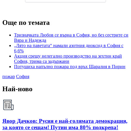
Още по темата
Тризначката Любов се върна в София, но без сестрите си
Вяра и Надежда
„Лято на паветата“ намали азотния диоксид в София с
6,6%
Акция срещу нелегално производство на зехтин край
София, трима са задържани
Потушиха напълно пожара под връх Шаралия в Пирин
пожар
София
Най-ново
Явор Дачков: Русия е най-голямата демокрация,
за която се сещам! Путин има 80% подкрепа!