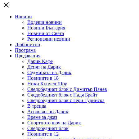
Новини
Водещи новини
Новини България
Новини от Света
Регионални новини
Любопитно
Програма
Предавания
Дарик Кафе
Денят на Дарик
Седмицата на Дарик
Новините в 18
Ники Кънчев Шоу
Следобедният блок с Димитър Панев
Следобедният блок с Надя Брайт
Следобедният блок с Гери Турийска
В тренда
Агросвят по Дарик
Време за джаз
Спортното шоу на Дарик
Следобедният блок
Новините в 12