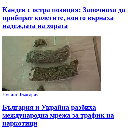
Кандев с остра позиция: Започнаха да
прибират колегите, които върнаха
надеждата на хората
Новини България
България и Украйна разбиха
международна мрежа за трафик на
наркотици