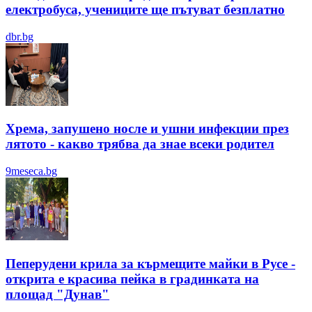
електробуса, учениците ще пътуват безплатно
dbr.bg
Хрема, запушено носле и ушни инфекции през
лятотo - какво трябва да знае всеки родител
9meseca.bg
Пеперудени крила за кърмещите майки в Русе -
открита е красива пейка в градинката на
площад "Дунав"