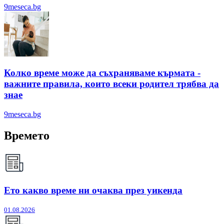
9meseca.bg
Колко време може да съхраняваме кърмата -
важните правила, които всеки родител трябва да
знае
9meseca.bg
Времето
Ето какво време ни очаква през уикенда
01.08.2026