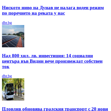
Ниското ниво на Дунав не налага воден режим
по поречието на реката у нас
dbr.bg
Над 800 хил. лв. инвестиция: 14 социални
центъра във Видин вече произвеждат собствен
ток
dbr.bg
Пловдив обновява градския транспорт с 20 нови