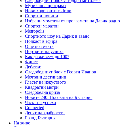
Следобедният блок с Тодор Пантилеев
Музикална програма
Нови хоризонти с Лили
Спортни новини
Избрани моменти от програмата на Дарик радио
Спортен маратон
Metropolis
Спортното шоу на Дарик в аванс
Подкаст в ефира
Още по темата
Портрети на успеха
Как да живеем до 100?
Финес
Дебатът
Следобедният блок с Георги Иванов
Мечтани дестинации
Гласът на изкуството
Квадратни метри
Следобедна криза
Новите 240: Посоката на България
Часът на успеха
Connected
Денят на храбростта
Бранд България
На живо