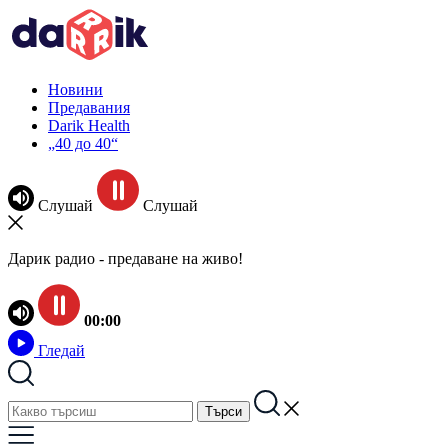
Новини
Предавания
Darik Health
„40 до 40“
Слушай
Слушай
Дарик радио - предаване на живо!
00:00
Гледай