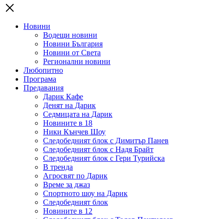
Новини
Водещи новини
Новини България
Новини от Света
Регионални новини
Любопитно
Програма
Предавания
Дарик Кафе
Денят на Дарик
Седмицата на Дарик
Новините в 18
Ники Кънчев Шоу
Следобедният блок с Димитър Панев
Следобедният блок с Надя Брайт
Следобедният блок с Гери Турийска
В тренда
Агросвят по Дарик
Време за джаз
Спортното шоу на Дарик
Следобедният блок
Новините в 12