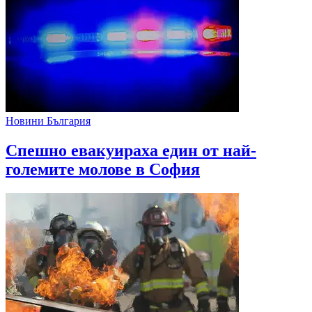
Новини България
Спешно евакуираха един от най-
големите молове в София