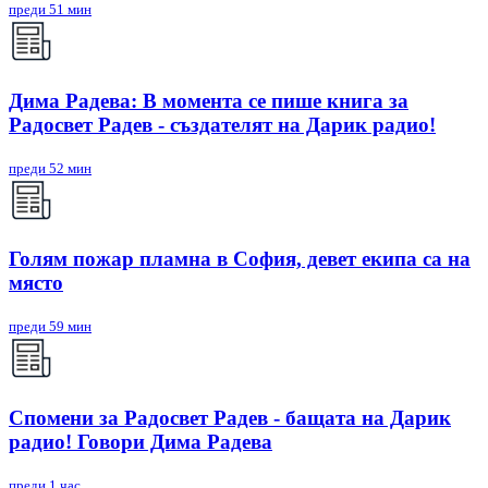
преди 51 мин
Дима Радева: В момента се пише книга за
Радосвет Радев - създателят на Дарик радио!
преди 52 мин
Голям пожар пламна в София, девет екипа са на
място
преди 59 мин
Спомени за Радосвет Радев - бащата на Дарик
радио! Говори Дима Радева
преди 1 час