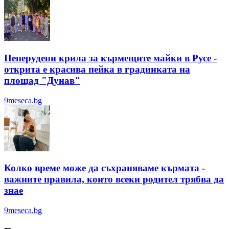
Пеперудени крила за кърмещите майки в Русе -
открита е красива пейка в градинката на
площад "Дунав"
9meseca.bg
Колко време може да съхраняваме кърмата -
важните правила, които всеки родител трябва да
знае
9meseca.bg