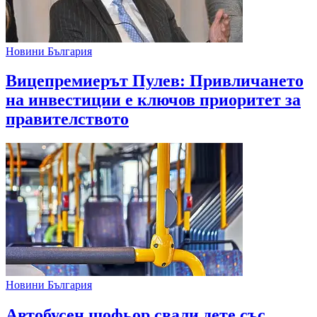
Новини България
Вицепремиерът Пулев: Привличането
на инвестиции е ключов приоритет за
правителството
Новини България
Автобусен шофьор свали дете със