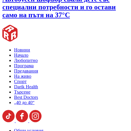
специални потребности и го остави
само на пътя на 37°C
Новини
Начало
Любопитно
Програма
Предавания
На живо
Спорт
Darik Health
Търсене
Best Doctors
„40 до 40“
Общи условия