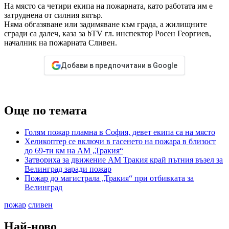
На място са четири екипа на пожарната, като работата им е
затруднена от силния вятър.
Няма обгазяване или задимяване към града, а жилищните
сгради са далеч, каза за bTV гл. инспектор Росен Георгиев,
началник на пожарната Сливен.
Добави в предпочитани в Google
Още по темата
Голям пожар пламна в София, девет екипа са на място
Хеликоптер се включи в гасенето на пожара в близост
до 69-ти км на АМ „Тракия“
Затвориха за движение АМ Тракия край пътния възел за
Велинград заради пожар
Пожар до магистрала „Тракия“ при отбивката за
Велинград
пожар
сливен
Най-ново