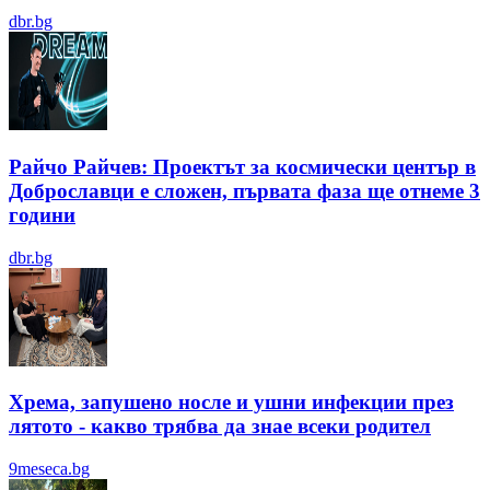
dbr.bg
Райчо Райчев: Проектът за космически център в
Доброславци е сложен, първата фаза ще отнеме 3
години
dbr.bg
Хрема, запушено носле и ушни инфекции през
лятотo - какво трябва да знае всеки родител
9meseca.bg