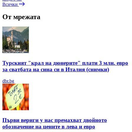
Всички
От мрежата
Турският "крал на дюнерите" плати 3 млн. евро
за сватбата на сина си в Италия (снимки)
dbr.bg
Първи вериги у нас премахват двойното
обозначение на цените в лева и евро