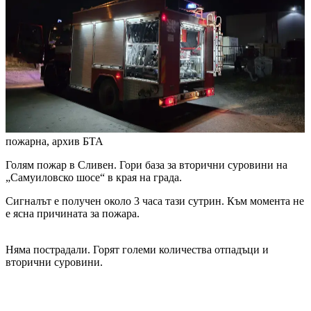
пожарна, архив
БТА
Голям пожар в Сливен. Гори база за вторични суровини на
„Самуилoвско шосе“ в края на града.
Сигналът е получен около 3 часа тази сутрин. Към момента не
е ясна причината за пожара.
Няма пострадали. Горят големи количества отпадъци и
вторични суровини.