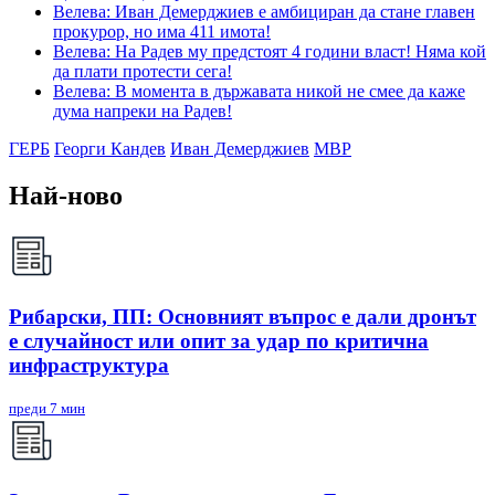
Велева: Иван Демерджиев е амбициран да стане главен
прокурор, но има 411 имота!
Велева: На Радев му предстоят 4 години власт! Няма кой
да плати протести сега!
Велева: В момента в държавата никой не смее да каже
дума напреки на Радев!
ГЕРБ
Георги Кандев
Иван Демерджиев
МВР
Най-ново
Рибарски, ПП: Основният въпрос е дали дронът
е случайност или опит за удар по критична
инфраструктура
преди 7 мин