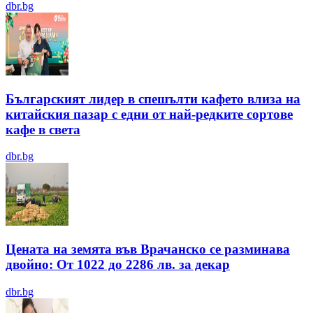
dbr.bg
Българският лидер в спешълти кафето влиза на
китайския пазар с едни от най-редките сортове
кафе в света
dbr.bg
Цената на земята във Врачанско се разминава
двойно: От 1022 до 2286 лв. за декар
dbr.bg