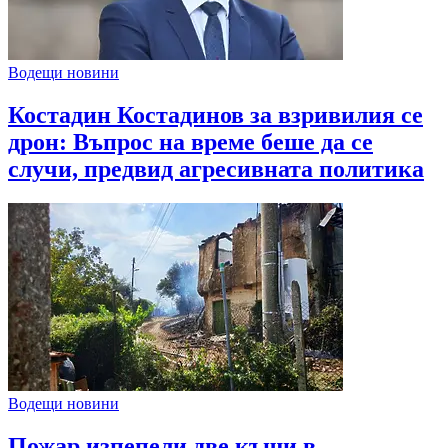
Водещи новини
Костадин Костадинов за взривилия се
дрон: Въпрос на време беше да се
случи, предвид агресивната политика
Водещи новини
Пожар изпепели две къщи в