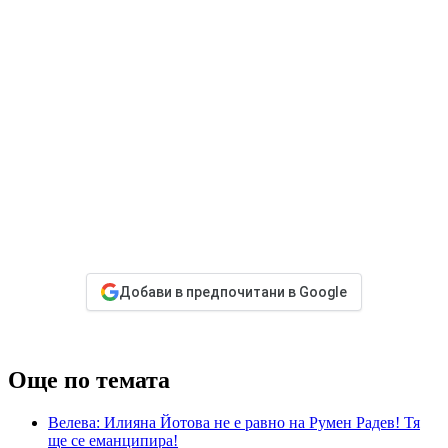
Добави в предпочитани в Google
Още по темата
Велева: Илияна Йотова не е равно на Румен Радев! Тя
ще се еманципира!