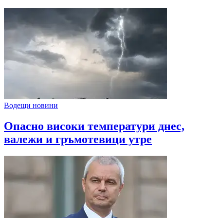
Водещи новини
Опасно високи температури днес,
валежи и гръмотевици утре