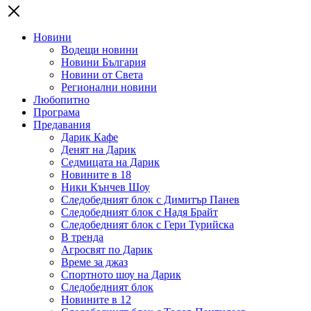
Новини
Водещи новини
Новини България
Новини от Света
Регионални новини
Любопитно
Програма
Предавания
Дарик Кафе
Денят на Дарик
Седмицата на Дарик
Новините в 18
Ники Кънчев Шоу
Следобедният блок с Димитър Панев
Следобедният блок с Надя Брайт
Следобедният блок с Гери Турийска
В тренда
Агросвят по Дарик
Време за джаз
Спортното шоу на Дарик
Следобедният блок
Новините в 12