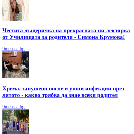
Честита дъщеричка на прекрасната ни лекторка
от Училищата за родители - Симона Крумова!
9meseca.bg
Хрема, запушено носле и ушни инфекции през
лятотo - какво трябва да знае всеки родител
9meseca.bg