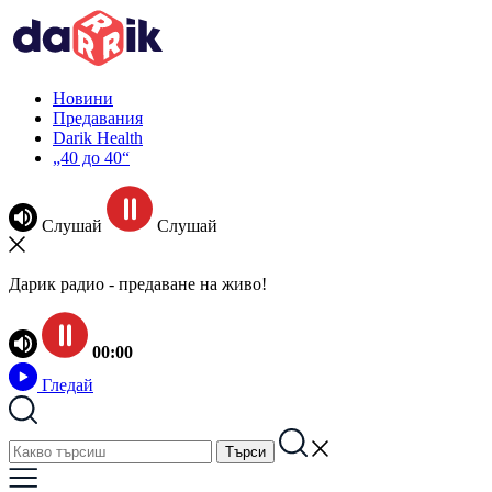
Новини
Предавания
Darik Health
„40 до 40“
Слушай
Слушай
Дарик радио - предаване на живо!
00:00
Гледай