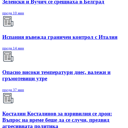
Зеленски и Вучич се срещнаха в Белград
преди 10 мин
Испания въвежда граничен контрол с Италия
преди 14 мин
Опасно високи температури днес, валежи и
гръмотевици утре
преди 37 мин
Костадин Костадинов за взривилия се дрон:
Въпрос на време беше да се случи, предвид
агресивната политика