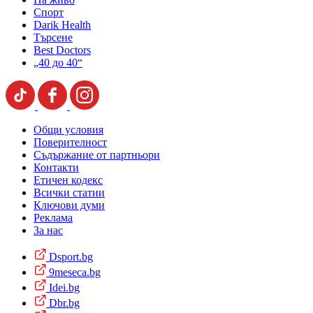
Спорт
Darik Health
Търсене
Best Doctors
„40 до 40“
Общи условия
Поверителност
Съдържание от партньори
Контакти
Етичен кодекс
Всички статии
Ключови думи
Реклама
За нас
Dsport.bg
9meseca.bg
Idei.bg
Dbr.bg