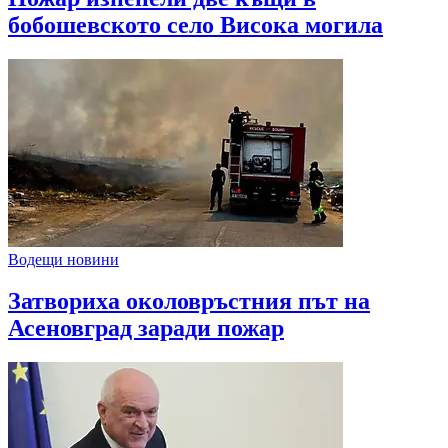
бобошевското село Висока могила
Водещи новини
Затвориха околовръстния път на
Асеновград заради пожар