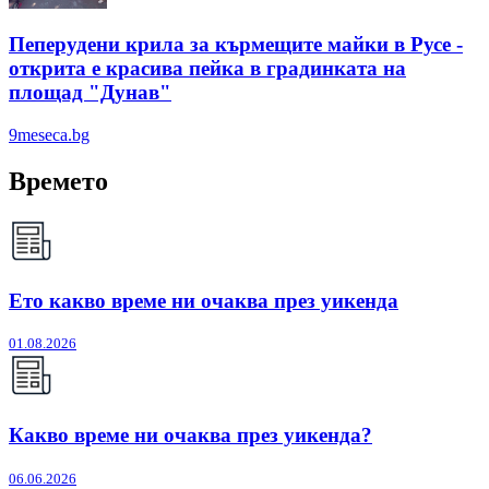
Пеперудени крила за кърмещите майки в Русе -
открита е красива пейка в градинката на
площад "Дунав"
9meseca.bg
Времето
Ето какво време ни очаква през уикенда
01.08.2026
Какво време ни очаква през уикенда?
06.06.2026