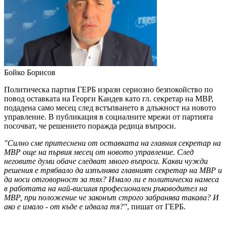
Бойко Борисов
Политическа партия ГЕРБ изрази сериозно безпокойство по
повод оставката на Георги Кандев като гл. секретар на МВР,
подадена само месец след встъпването в длъжност на новото
управление. В публикация в социалните мрежи от партията
посочват, че решението поражда редица въпроси.
"Силно сме притеснени от оставката на главния секретар на
МВР още на първия месец от новото управление. След
неговите думи обаче следват много въпроси. Какви чужди
решения е трябвало да изпълнява главният секретар на МВР и
да носи отговорност за тях? Имало ли е политическа намеса
в работата на най-висшия професионален ръководител на
МВР, при положение че законът строго забранява такава? И
ако е имало - от къде е идвала тя?"
, пишат от ГЕРБ.