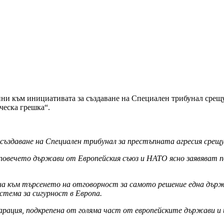
ни към инициативата за създаване на Специален трибунал срещ
ческа грешка“.
създаване на Специален трибунал за престъпната агресия срещу
о повечето държави от Европейския съюз и НАТО ясно заявяват 
чена към търсенето на отговорност за самото решение една държ
стема за сигурност в Европа.
ларация, подкрепена от голяма част от европейските държави и