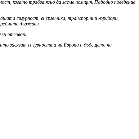
ост, когато трябва ясно да заеме позиция. Подобно поведение
 нашата сигурност, енергетика, транспортни коридори,
средните държави.
вен отговор.
оито засягат сигурността на Европа и бъдещето на