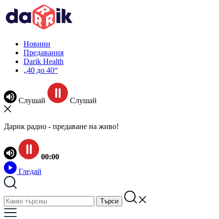
Новини
Предавания
Darik Health
„40 до 40“
Слушай
Слушай
Дарик радио - предаване на живо!
00:00
Гледай