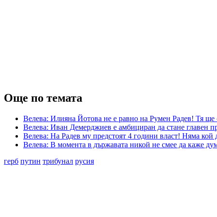
Още по темата
Велева: Илияна Йотова не е равно на Румен Радев! Тя ще
Велева: Иван Демерджиев е амбициран да стане главен пр
Велева: На Радев му предстоят 4 години власт! Няма кой 
Велева: В момента в държавата никой не смее да каже ду
герб
путин
трибунал
русия