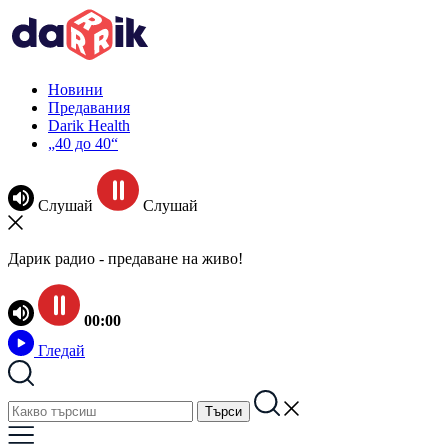
Новини
Предавания
Darik Health
„40 до 40“
Слушай
Слушай
Дарик радио - предаване на живо!
00:00
Гледай