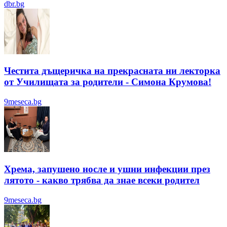
dbr.bg
Честита дъщеричка на прекрасната ни лекторка
от Училищата за родители - Симона Крумова!
9meseca.bg
Хрема, запушено носле и ушни инфекции през
лятотo - какво трябва да знае всеки родител
9meseca.bg