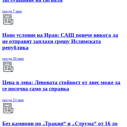
преди 7 мин
Ново условие на Иран: САЩ повече никога да
не отправят заплахи срещу Ислямската
република
преди 30 мин
Цена в лева: Левовата стойност от днес може да
се посочва само за справка
преди 53 мин
Без камиони по „Тракия“ и „Струма“ от 16 до