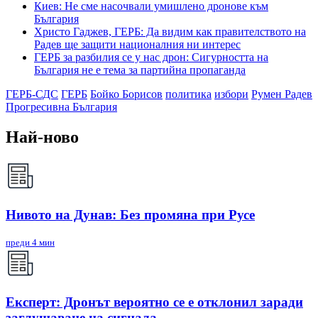
Киев: Не сме насочвали умишлено дронове към
България
Христо Гаджев, ГЕРБ: Да видим как правителството на
Радев ще защити националния ни интерес
ГЕРБ за разбилия се у нас дрон: Сигурността на
България не е тема за партийна пропаганда
ГЕРБ-СДС
ГЕРБ
Бойко Борисов
политика
избори
Румен Радев
Прогресивна България
Най-ново
Нивото на Дунав: Без промяна при Русе
преди 4 мин
Експерт: Дронът вероятно се е отклонил заради
заглушаване на сигнала