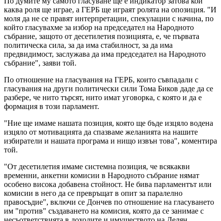
По думите му самото гласуване ще е индикатор затова кой
каква роля ще играе, а ГЕРБ ще играят ролята на опозиция. "И
моля да не се правят интерпретации, спекулации с начина, по
който гласувахме за избор на председател на Народното
събрание, защото от десетилетия позицията, е, че първата
политическа сила, за да има стабилност, за да има
предвидимост, заслужава да има председател на Народното
събрание", заяви той.
По отношение на гласувания на ГЕРБ, които съвпадали с
гласувания на други политически сили Тома Биков даде да се
разбере, че нито търсят, нито имат уговорка, с която и да е
формация в този парламент.
"Ние ще имаме нашата позиция, която ще бъде изцяло водена
изцяло от мотивацията да спазваме желанията на нашите
избиратели и нашата програма и нищо извън това", коментира
той.
"От десетилетия имаме системна позиция, че всякакви
временни, анкетни комисии в Народното събрание нямат
особено висока добавена стойност. Не бива парламентът или
комисии в него да се превръщат в опит за паралелно
правосъдие", включи се Дончев по отношение на гласуването
им "против" създаването на комисия, която да се занимае с
несъответствията в доходите и имуществото на Делян