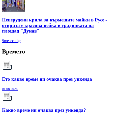
Пеперудени крила за кърмещите майки в Русе -
открита е красива пейка в градинката на
площад "Дунав"
9meseca.bg
Времето
Ето какво време ни очаква през уикенда
01.08.2026
Какво време ни очаква през уикенда?