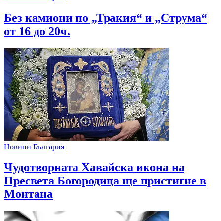
Без камиони по „Тракия“ и „Струма“
от 16 до 20ч.
Новини България
Чудотворната Хавайска икона на
Пресвета Богородица ще пристигне в
Монтана