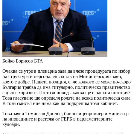
Бойко Борисов
БТА
Очаква се утре в пленарна зала да влезе процедурата по избор
на структура и персонален състав на Министерския съвет,
което е добре. Нашата позиция, е, че колкото се може по-скоро
България трябва да има титулярно, политическо правителство
с дълъг хоризонт. По този повод - каква ще е нашата позиция?
Това гласуване ще определя ролята на всяка политическа сила.
В този смисъл ние няма как да подкрепим този кабинет.
Това заяви Томислав Дончев, бивш вицепремиер и министър
на иновациите и растежа от ГЕРБ в парламентарните
кулоари.