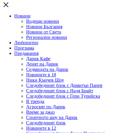
Новини
Водещи новини
Новини България
Новини от Света
Регионални новини
Любопитно
Програма
Предавания
Дарик Кафе
Денят на Дарик
Седмицата на Дарик
Новините в 18
Ники Кънчев Шоу
Следобедният блок с Димитър Панев
Следобедният блок с Надя Брайт
Следобедният блок с Гери Турийска
В тренда
Агросвят по Дарик
Време за джаз
Спортното шоу на Дарик
Следобедният блок
Новините в 12