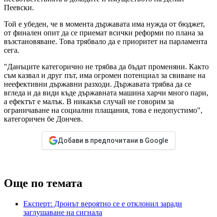
Пеевски.
Той е убеден, че в момента държавата има нужда от бюджет,
от финален опит да се приемат всички реформи по плана за
възстановяване. Това трябвало да е приоритет на парламента
сега.
"Данъците категорично не трябва да бъдат променяни. Както
съм казвал и друг път, има огромен потенциал за свиване на
неефективни държавни разходи. Държавата трябва да се
вгледа и да види къде държавната машина харчи много пари,
а ефектът е малък. В никакъв случай не говорим за
ограничаване на социални плащания, това е недопустимо",
категоричен бе Дончев.
Добави в предпочитани в Google
Още по темата
Експерт: Дронът вероятно се е отклонил заради
заглушаване на сигнала