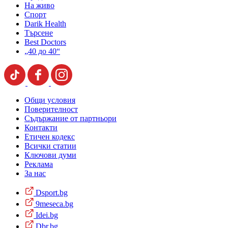
На живо
Спорт
Darik Health
Търсене
Best Doctors
„40 до 40“
Общи условия
Поверителност
Съдържание от партньори
Контакти
Етичен кодекс
Всички статии
Ключови думи
Реклама
За нас
Dsport.bg
9meseca.bg
Idei.bg
Dbr.bg