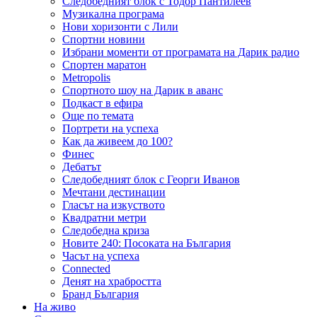
Следобедният блок с Тодор Пантилеев
Музикална програма
Нови хоризонти с Лили
Спортни новини
Избрани моменти от програмата на Дарик радио
Спортен маратон
Metropolis
Спортното шоу на Дарик в аванс
Подкаст в ефира
Още по темата
Портрети на успеха
Как да живеем до 100?
Финес
Дебатът
Следобедният блок с Георги Иванов
Мечтани дестинации
Гласът на изкуството
Квадратни метри
Следобедна криза
Новите 240: Посоката на България
Часът на успеха
Connected
Денят на храбростта
Бранд България
На живо