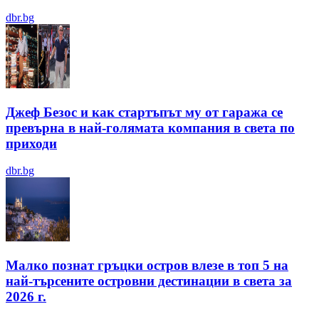
dbr.bg
Джеф Безос и как стартъпът му от гаража се
превърна в най-голямата компания в света по
приходи
dbr.bg
Малко познат гръцки остров влезе в топ 5 на
най-търсените островни дестинации в света за
2026 г.