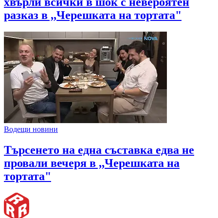
хвърли всички в шок с невероятен
разказ в ,,Черешката на тортата"
Водещи новини
Търсенето на една съставка едва не
провали вечеря в ,,Черешката на
тортата"