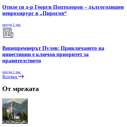
Отиде си д-р Георги Поптодоров – дългогодишен
неврохирург в „Пирогов“
преди 1 час
Вицепремиерът Пулев: Привличането на
инвестиции е ключов приоритет за
правителството
преди 1 час
Всички
От мрежата