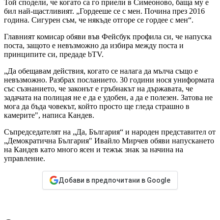
Той сподели, че когато са го приели в Симеоново, баща му е
бил най-щастливият. „Гордееше се с мен. Почина през 2016
година. Сигурен съм, че някъде отгоре се гордее с мен“.
Главният комисар обяви във Фейсбук профила си, че напуска
поста, защото е невъзможно да избира между поста и
принципите си, предаде bTV.
„Да обещавам действия, когато се налага да мълча също е
невъзможно. Разбрах посланието. 30 години нося униформата
със съзнанието, че законът е гръбнакът на държавата, че
задачата на полицая не е да е удобен, а да е полезен. Затова не
мога да бъда човекът, който просто ще гледа страшно в
камерите", написа Кандев.
Съпредседателят на „Да, България“ и народен представител от
„Демократична България" Ивайло Мирчев обяви напускането
на Кандев като много ясен и тежък знак за начина на
управление.
Добави в предпочитани в Google