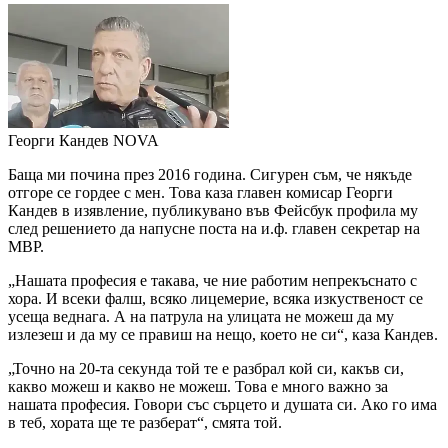
Георги Кандев
NOVA
Баща ми почина през 2016 година. Сигурен съм, че някъде
отгоре се гордее с мен. Това каза главен комисар Георги
Кандев в изявление, публикувано във Фейсбук профила му
след решението да напусне поста на и.ф. главен секретар на
МВР.
„Нашата професия е такава, че ние работим непрекъснато с
хора. И всеки фалш, всяко лицемерие, всяка изкуственост се
усеща веднага. А на патрула на улицата не можеш да му
излезеш и да му се правиш на нещо, което не си“, каза Кандев.
„Точно на 20-та секунда той те е разбрал кой си, какъв си,
какво можеш и какво не можеш. Това е много важно за
нашата професия. Говори със сърцето и душата си. Ако го има
в теб, хората ще те разберат“, смята той.