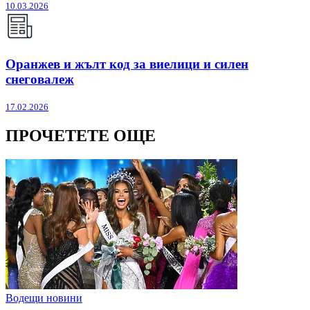
10.03.2026
Оранжев и жълт код за виелици и силен
снеговалеж
17.02.2026
ПРОЧЕТЕТЕ ОЩЕ
Водещи новини