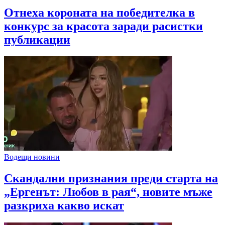
Отнеха короната на победителка в
конкурс за красота заради расистки
публикации
Водещи новини
Скандални признания преди старта на
„Ергенът: Любов в рая“, новите мъже
разкриха какво искат