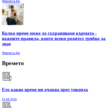
9meseca.bg
Колко време може да съхраняваме кърмата -
важните правила, които всеки родител трябва да
знае
9meseca.bg
Времето
Ето какво време ни очаква през уикенда
01.08.2026