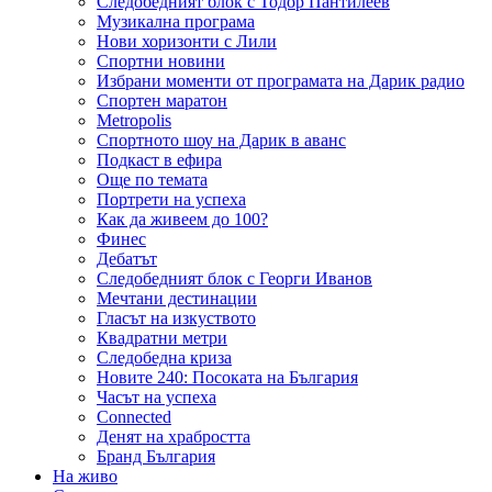
Следобедният блок с Тодор Пантилеев
Музикална програма
Нови хоризонти с Лили
Спортни новини
Избрани моменти от програмата на Дарик радио
Спортен маратон
Metropolis
Спортното шоу на Дарик в аванс
Подкаст в ефира
Още по темата
Портрети на успеха
Как да живеем до 100?
Финес
Дебатът
Следобедният блок с Георги Иванов
Мечтани дестинации
Гласът на изкуството
Квадратни метри
Следобедна криза
Новите 240: Посоката на България
Часът на успеха
Connected
Денят на храбростта
Бранд България
На живо