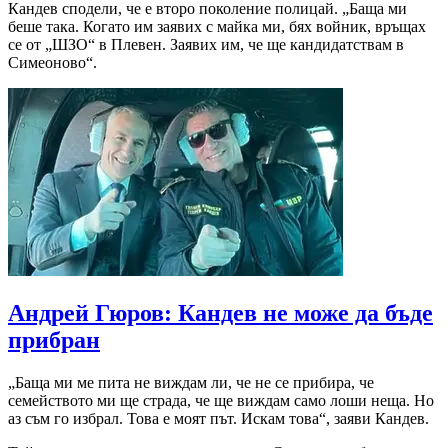
Кандев сподели, че е второ поколение полицай. „Баща ми
беше така. Когато им заявих с майка ми, бях войник, връщах
се от „ШЗО“ в Плевен. Заявих им, че ще кандидатствам в
Симеоново“.
Андрей Гюров: Кандев не може да бъде
прибран
„Баща ми ме пита не виждам ли, че не се прибира, че
семейството ми ще страда, че ще виждам само лоши неща. Но
аз съм го избрал. Това е моят път. Искам това“, заяви Кандев.