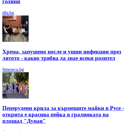
години
dbr.bg
Хрема, запушено носле и ушни инфекции през
лятотo - какво трябва да знае всеки родител
9meseca.bg
Пеперудени крила за кърмещите майки в Русе -
открита е красива пейка в градинката на
площад "Дунав"