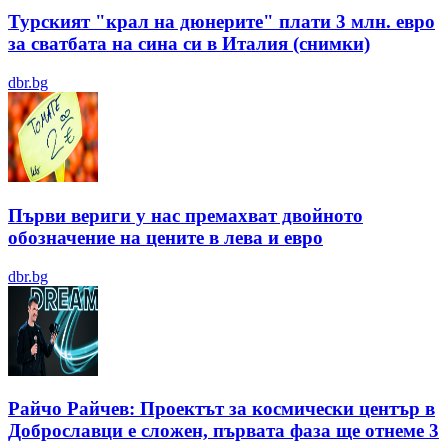
Турският "крал на дюнерите" плати 3 млн. евро
за сватбата на сина си в Италия (снимки)
dbr.bg
Първи вериги у нас премахват двойното
обозначение на цените в лева и евро
dbr.bg
Райчо Райчев: Проектът за космически център в
Доброславци е сложен, първата фаза ще отнеме 3