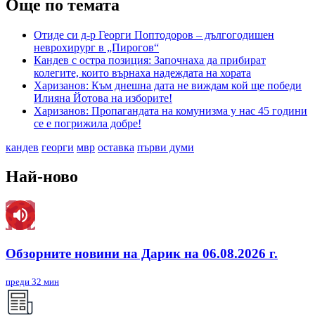
Още по темата
Отиде си д-р Георги Поптодоров – дългогодишен
неврохирург в „Пирогов“
Кандев с остра позиция: Започнаха да прибират
колегите, които върнаха надеждата на хората
Харизанов: Към днешна дата не виждам кой ще победи
Илияна Йотова на изборите!
Харизанов: Пропагандата на комунизма у нас 45 години
се е погрижила добре!
кандев
георги
мвр
оставка
първи думи
Най-ново
Обзорните новини на Дарик на 06.08.2026 г.
преди 32 мин