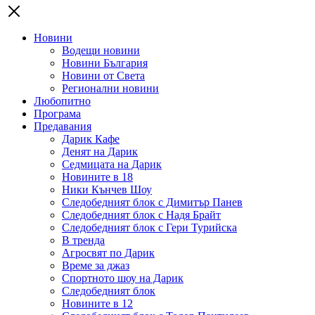
Новини
Водещи новини
Новини България
Новини от Света
Регионални новини
Любопитно
Програма
Предавания
Дарик Кафе
Денят на Дарик
Седмицата на Дарик
Новините в 18
Ники Кънчев Шоу
Следобедният блок с Димитър Панев
Следобедният блок с Надя Брайт
Следобедният блок с Гери Турийска
В тренда
Агросвят по Дарик
Време за джаз
Спортното шоу на Дарик
Следобедният блок
Новините в 12