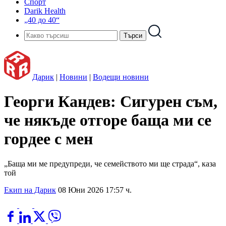
Спорт
Darik Health
„40 до 40“
Дарик
|
Новини
|
Водещи новини
Георги Кандев: Сигурен съм,
че някъде отгоре баща ми се
гордее с мен
„Баща ми ме предупреди, че семейството ми ще страда“, каза
той
Екип на Дарик
08 Юни 2026 17:57 ч.