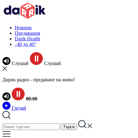
Новини
Предавания
Darik Health
„40 до 40“
Слушай
Слушай
Дарик радио - предаване на живо!
00:00
Гледай