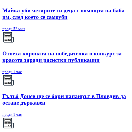
Майка уби четирите си деца с помощта на баба
им, след което се самоуби
преди 52 мин
Отнеха короната на победителка в конкурс за
красота заради расистки публикации
преди 1 час
Гълъб Донев ще се бори панаирът в Пловдив да
остане държавен
преди 1 час