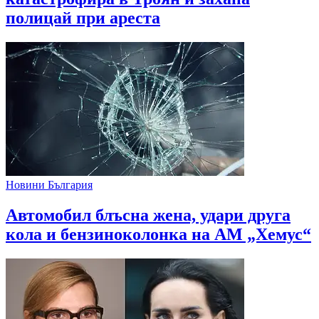
полицай при ареста
Новини България
Автомобил блъсна жена, удари друга
кола и бензиноколонка на АМ „Хемус“