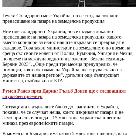
Гечев: Солидарни сме с Украйна, но се създава локално
пренасищане на пазара на земеделска продукция
Ние сме солидарни с Украйна, но се създава локално
пренасищане на пазара на земеделска продукция, защото
вместо коридори за износ нашите държави се превръщат в
складове. Това заяви министърът на земеделието по време на
среща със своите колеги от Полша, Румъния, Унгария и Чехия,
по време на международното изложение „Зелена седмица-
Берлин 2023”. „Още преди три месеца предупредих, че
помощта, която оказваме на Украйна, ще струва скъпо на
държавите от нашия регион”, допълни още българският
министър, съобщават от БТА.
Румен Радев пред Дарик: Гълъб Донев ще е следващият
служебен премиер
Ситуацията в държавите близо до границата с Украйна,
показва, че се случват неща, които изкривяват пазара и не
само при слънчогледа. „15 млн. тона украинска пшеница
минаха през европейските пазари.
В момента в България има около 5 млн. тона пшеница, като