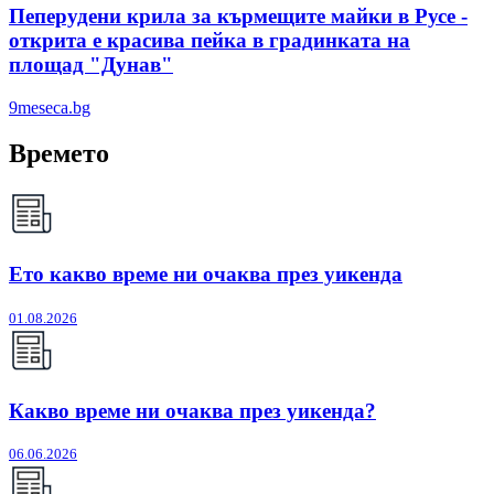
Пеперудени крила за кърмещите майки в Русе -
открита е красива пейка в градинката на
площад "Дунав"
9meseca.bg
Времето
Ето какво време ни очаква през уикенда
01.08.2026
Какво време ни очаква през уикенда?
06.06.2026