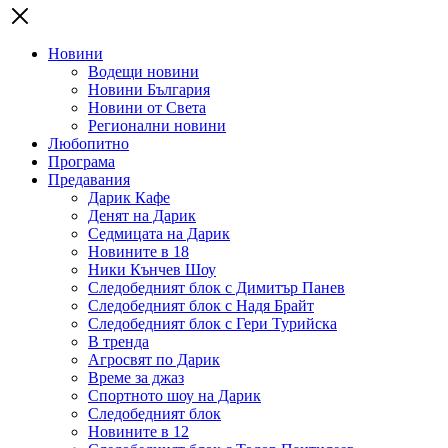
Новини
Водещи новини
Новини България
Новини от Света
Регионални новини
Любопитно
Програма
Предавания
Дарик Кафе
Денят на Дарик
Седмицата на Дарик
Новините в 18
Ники Кънчев Шоу
Следобедният блок с Димитър Панев
Следобедният блок с Надя Брайт
Следобедният блок с Гери Турийска
В тренда
Агросвят по Дарик
Време за джаз
Спортното шоу на Дарик
Следобедният блок
Новините в 12