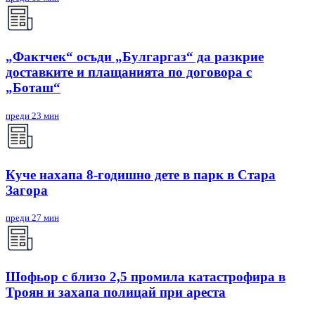
„Фактчек“ осъди „Булгаргаз“ да разкрие
доставките и плащанията по договора с
„Боташ“
преди 23 мин
Куче нахапа 8-годишно дете в парк в Стара
Загора
преди 27 мин
Шофьор с близо 2,5 промила катастрофира в
Троян и захапа полицай при ареста