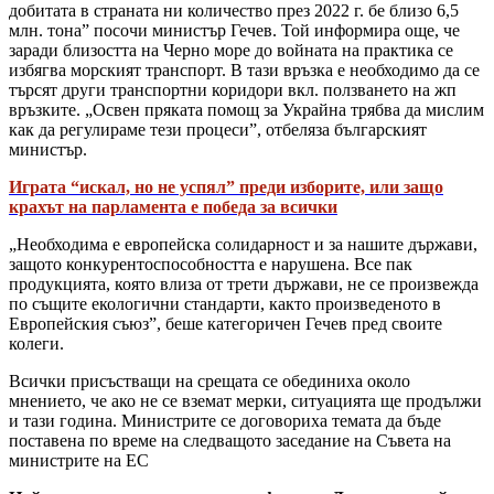
добитата в страната ни количество през 2022 г. бе близо 6,5
млн. тона” посочи министър Гечев. Той информира още, че
заради близостта на Черно море до войната на практика се
избягва морският транспорт. В тази връзка е необходимо да се
търсят други транспортни коридори вкл. ползването на жп
връзките. „Освен пряката помощ за Украйна трябва да мислим
как да регулираме тези процеси”, отбеляза българският
министър.
Играта “искал, но не успял” преди изборите, или защо
крахът на парламента е победа за всички
„Необходима е европейска солидарност и за нашите държави,
защото конкурентоспособността е нарушена. Все пак
продукцията, която влиза от трети държави, не се произвежда
по същите екологични стандарти, както произведеното в
Европейския съюз”, беше категоричен Гечев пред своите
колеги.
Всички присъстващи на срещата се обединиха около
мнението, че ако не се вземат мерки, ситуацията ще продължи
и тази година. Министрите се договориха темата да бъде
поставена по време на следващото заседание на Съвета на
министрите на ЕС