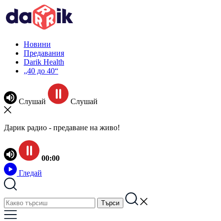
Новини
Предавания
Darik Health
„40 до 40“
Слушай
Слушай
Дарик радио - предаване на живо!
00:00
Гледай