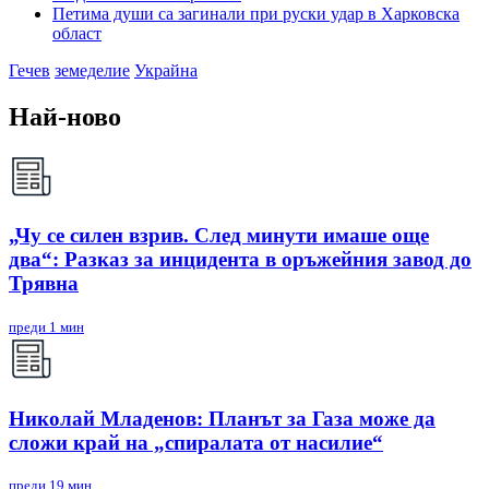
Петима души са загинали при руски удар в Харковска
област
Гечев
земеделие
Украйна
Най-ново
„Чу се силен взрив. След минути имаше още
два“: Разказ за инцидента в оръжейния завод до
Трявна
преди 1 мин
Николай Младенов: Планът за Газа може да
сложи край на „спиралата от насилие“
преди 19 мин