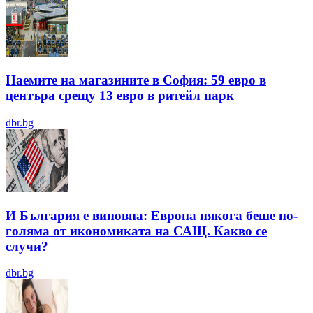
Наемите на магазините в София: 59 евро в
центъра срещу 13 евро в ритейл парк
dbr.bg
И България е виновна: Европа някога беше по-
голяма от икономиката на САЩ. Какво се
случи?
dbr.bg