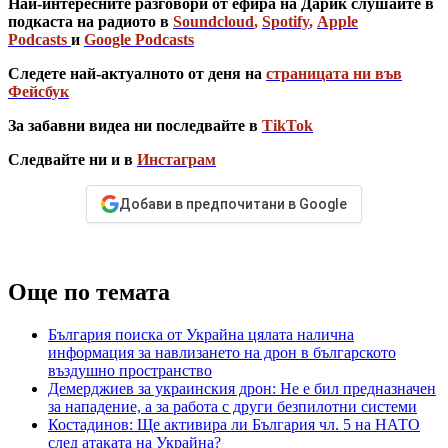
Най-интересните разговори от ефира на Дарик слушайте в
подкаста на радиото в
Soundcloud
,
Spotify
,
Apple
Podcasts
и
Google Podcasts
Следете най-актуалното от деня на
страницата ни във
Фейсбук
За забавни видеа ни последвайте в
TikTok
Следвайте ни и в
Инстаграм
Добави в предпочитани в Google
Още по темата
България поиска от Украйна цялата налична
информация за навлизането на дрон в българското
въздушно пространство
Демерджиев за украинския дрон: Не е бил предназначен
за нападение, а за работа с други безпилотни системи
Костадинов: Ще активира ли България чл. 5 на НАТО
след атаката на Украйна?