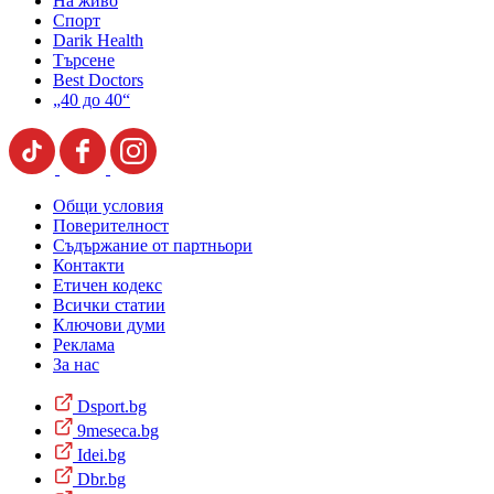
На живо
Спорт
Darik Health
Търсене
Best Doctors
„40 до 40“
Общи условия
Поверителност
Съдържание от партньори
Контакти
Етичен кодекс
Всички статии
Ключови думи
Реклама
За нас
Dsport.bg
9meseca.bg
Idei.bg
Dbr.bg