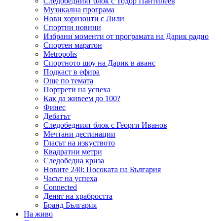
Следобедният блок с Тодор Пантилеев
Музикална програма
Нови хоризонти с Лили
Спортни новини
Избрани моменти от програмата на Дарик радио
Спортен маратон
Metropolis
Спортното шоу на Дарик в аванс
Подкаст в ефира
Още по темата
Портрети на успеха
Как да живеем до 100?
Финес
Дебатът
Следобедният блок с Георги Иванов
Мечтани дестинации
Гласът на изкуството
Квадратни метри
Следобедна криза
Новите 240: Посоката на България
Часът на успеха
Connected
Денят на храбростта
Бранд България
На живо