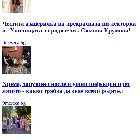
Честита дъщеричка на прекрасната ни лекторка
от Училищата за родители - Симона Крумова!
9meseca.bg
Хрема, запушено носле и ушни инфекции през
лятотo - какво трябва да знае всеки родител
9meseca.bg