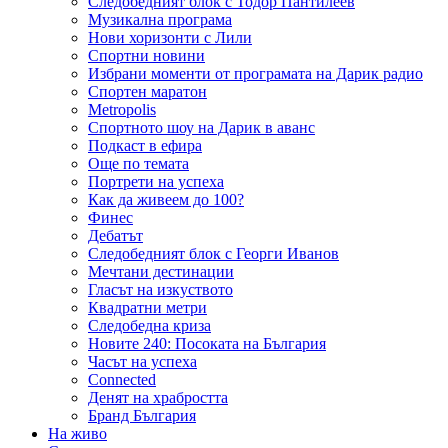
Следобедният блок с Тодор Пантилеев
Музикална програма
Нови хоризонти с Лили
Спортни новини
Избрани моменти от програмата на Дарик радио
Спортен маратон
Metropolis
Спортното шоу на Дарик в аванс
Подкаст в ефира
Още по темата
Портрети на успеха
Как да живеем до 100?
Финес
Дебатът
Следобедният блок с Георги Иванов
Мечтани дестинации
Гласът на изкуството
Квадратни метри
Следобедна криза
Новите 240: Посоката на България
Часът на успеха
Connected
Денят на храбростта
Бранд България
На живо