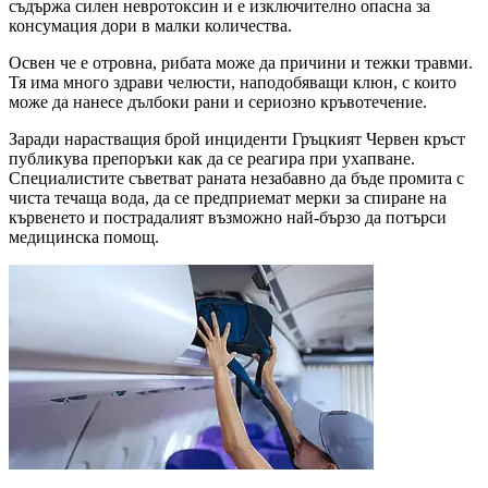
съдържа силен невротоксин и е изключително опасна за
консумация дори в малки количества.
Освен че е отровна, рибата може да причини и тежки травми.
Тя има много здрави челюсти, наподобяващи клюн, с които
може да нанесе дълбоки рани и сериозно кръвотечение.
Заради нарастващия брой инциденти Гръцкият Червен кръст
публикува препоръки как да се реагира при ухапване.
Специалистите съветват раната незабавно да бъде промита с
чиста течаща вода, да се предприемат мерки за спиране на
кървенето и пострадалият възможно най-бързо да потърси
медицинска помощ.