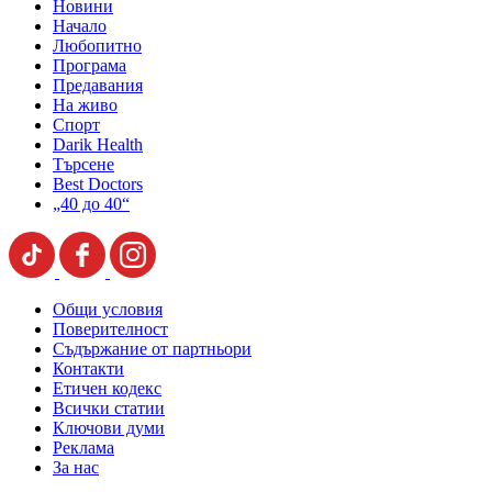
Новини
Начало
Любопитно
Програма
Предавания
На живо
Спорт
Darik Health
Търсене
Best Doctors
„40 до 40“
Общи условия
Поверителност
Съдържание от партньори
Контакти
Етичен кодекс
Всички статии
Ключови думи
Реклама
За нас