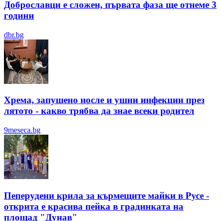
Доброславци е сложен, първата фаза ще отнеме 3
години
dbr.bg
Хрема, запушено носле и ушни инфекции през
лятотo - какво трябва да знае всеки родител
9meseca.bg
Пеперудени крила за кърмещите майки в Русе -
открита е красива пейка в градинката на
площад "Дунав"