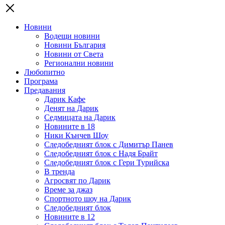
Новини
Водещи новини
Новини България
Новини от Света
Регионални новини
Любопитно
Програма
Предавания
Дарик Кафе
Денят на Дарик
Седмицата на Дарик
Новините в 18
Ники Кънчев Шоу
Следобедният блок с Димитър Панев
Следобедният блок с Надя Брайт
Следобедният блок с Гери Турийска
В тренда
Агросвят по Дарик
Време за джаз
Спортното шоу на Дарик
Следобедният блок
Новините в 12