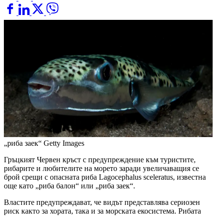
„риба заек“
Getty Images
Гръцкият Червен кръст с предупреждение към туристите,
рибарите и любителите на морето заради увеличаващия се
брой срещи с опасната риба Lagocephalus sceleratus, известна
още като „риба балон“ или „риба заек“.
Властите предупреждават, че видът представлява сериозен
риск както за хората, така и за морската екосистема. Рибата