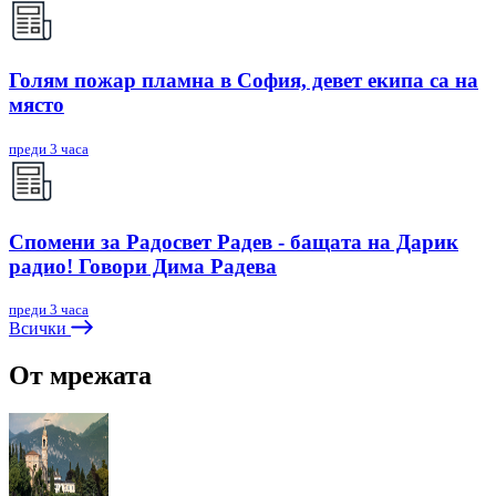
Голям пожар пламна в София, девет екипа са на
място
преди 3 часа
Спомени за Радосвет Радев - бащата на Дарик
радио! Говори Дима Радева
преди 3 часа
Всички
От мрежата