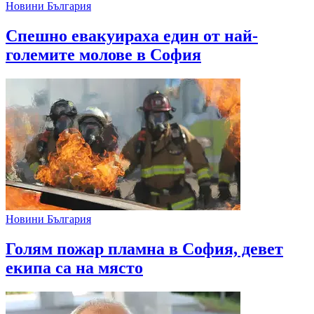
Новини България
Спешно евакуираха един от най-
големите молове в София
Новини България
Голям пожар пламна в София, девет
екипа са на място