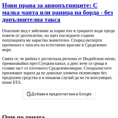
Нови права за авиопътниците: С
малка чанта или раница на борда - без
допълнителна такса
Опасният вид е забелязан за първи път в гръцките води преди
повече от десетилетие, но през последните години
популацията му нараства значително. Според експерти
причината е липсата на естествени врагове в Средиземно
море.
Смята се, че рибата е достигнала региона от Индийския океан,
преминавайки през Суецкия канал, а днес вече се среща в
голяма част от източното Средиземноморие. Специалистите
призовават хората да не докосват уловени екземпляри без
предпазни средства и в никакъв случай да не ги консумират,
пише БТА.
Добави в предпочитани в Google
Още по темата