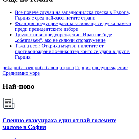
Все повече случаи на западнонилска треска в Европа,
Гърция е сред най-засегнатите страни
Франция предупреждава за засилваща се руска намеса
преди президентските избори
Тръмп с ново предупреждение: Иран ще бъде
„обезглавен”, ако не сключи споразумение
Тъжна вест: Откриха мъртви пилотите от
противопожрания хеликоптер който се удари в друг в
Гърция
риба
риба заек
риба балон
отрова
Гърция
предупреждение
Средиземно море
Най-ново
Спешно евакуираха един от най-големите
молове в София