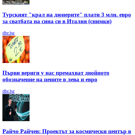
Турският "крал на дюнерите" плати 3 млн. евро
за сватбата на сина си в Италия (снимки)
dbr.bg
Първи вериги у нас премахват двойното
обозначение на цените в лева и евро
dbr.bg
Райчо Райчев: Проектът за космически център в