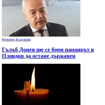
Новини България
Гълъб Донев ще се бори панаирът в
Пловдив да остане държавен