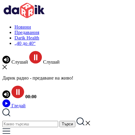
Новини
Предавания
Darik Health
„40 до 40“
Слушай
Слушай
Дарик радио - предаване на живо!
00:00
Гледай