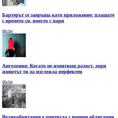
Бартерът се завръща като приложение: плащате
с времето си, вместо с пари
dbr.bg
Ангедония: Когато не изпитваш радост, дори
животът ти да изглежда перфектен
dbr.bg
Великобритания е опитвала с военни облигации