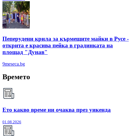
Пеперудени крила за кърмещите майки в Русе -
открита е красива пейка в градинката на
площад "Дунав"
9meseca.bg
Времето
Ето какво време ни очаква през уикенда
01.08.2026