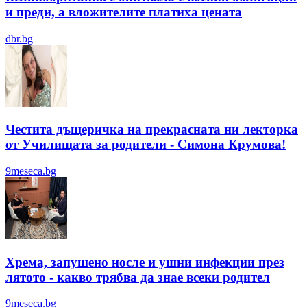
и преди, а вложителите платиха цената
dbr.bg
Честита дъщеричка на прекрасната ни лекторка
от Училищата за родители - Симона Крумова!
9meseca.bg
Хрема, запушено носле и ушни инфекции през
лятотo - какво трябва да знае всеки родител
9meseca.bg