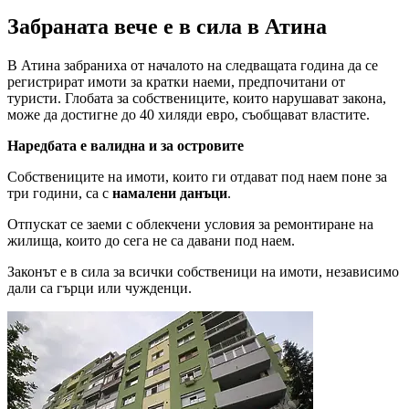
Забраната вече е в сила в Атина
В Атина забраниха от началото на следващата година да се
регистрират имоти за кратки наеми, предпочитани от
туристи. Глобата за собствениците, които нарушават закона,
може да достигне до 40 хиляди евро, съобщават властите.
Наредбата е валидна и за островите
Собствениците на имоти, които ги отдават под наем поне за
три години, са с
намалени данъци
.
Отпускат се заеми с облекчени условия за ремонтиране на
жилища, които до сега не са давани под наем.
Законът е в сила за всички собственици на имоти, независимо
дали са гърци или чужденци.