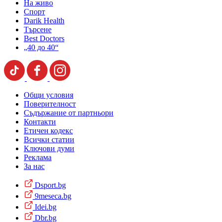
На живо
Спорт
Darik Health
Търсене
Best Doctors
„40 до 40“
Общи условия
Поверителност
Съдържание от партньори
Контакти
Етичен кодекс
Всички статии
Ключови думи
Реклама
За нас
Dsport.bg
9meseca.bg
Idei.bg
Dbr.bg