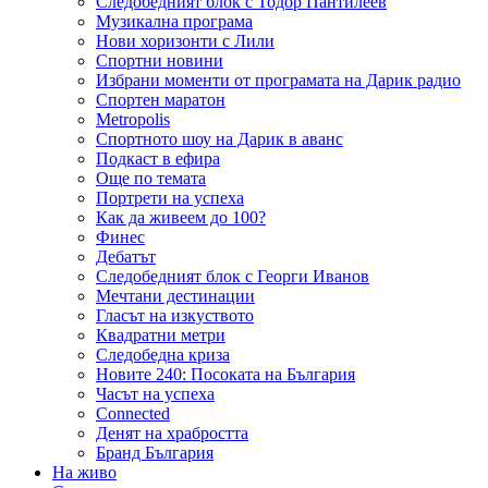
Следобедният блок с Тодор Пантилеев
Музикална програма
Нови хоризонти с Лили
Спортни новини
Избрани моменти от програмата на Дарик радио
Спортен маратон
Metropolis
Спортното шоу на Дарик в аванс
Подкаст в ефира
Още по темата
Портрети на успеха
Как да живеем до 100?
Финес
Дебатът
Следобедният блок с Георги Иванов
Мечтани дестинации
Гласът на изкуството
Квадратни метри
Следобедна криза
Новите 240: Посоката на България
Часът на успеха
Connected
Денят на храбростта
Бранд България
На живо