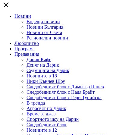
Новини
Водещи новини
Новини България
Новини от Света
Регионални новини
Любопитно
Програма
Предавания
Дарик Кафе
Денят на Дарик
Седмицата на Дарик
Новините в 18
Ники Кънчев Шоу
Следобедният блок с Димитър Панев
Следобедният блок с Надя Брайт
Следобедният блок с Гери Турийска
В тренда
Агросвят по Дарик
Време за джаз
Спортното шоу на Дарик
Следобедният блок
Новините в 12