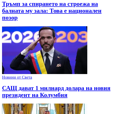
Тръмп за спирането на строежа на
балната му зала: Това е национален
позор
Новини от Света
САЩ дават 1 милиард долара на новия
президент на Колумбия