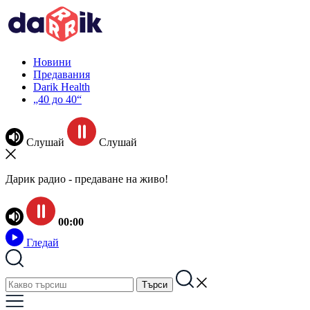
Новини
Предавания
Darik Health
„40 до 40“
Слушай
Слушай
Дарик радио - предаване на живо!
00:00
Гледай