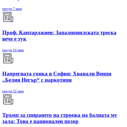
преди 7 мин
Проф. Кантарджиев: Западнонилската треска
вече е тук
преди 16 мин
Напрегната гонка в София: Хванали Венци
„Белия Негър“ с наркотици
преди 32 мин
Тръмп за спирането на строежа на балната му
зала: Това е национален позор