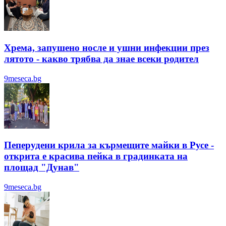
Хрема, запушено носле и ушни инфекции през
лятотo - какво трябва да знае всеки родител
9meseca.bg
Пеперудени крила за кърмещите майки в Русе -
открита е красива пейка в градинката на
площад "Дунав"
9meseca.bg