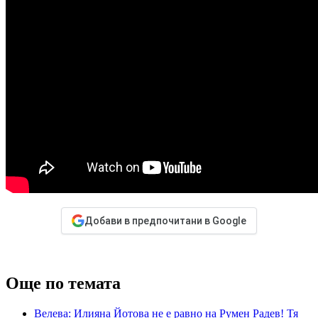
Добави в предпочитани в Google
Още по темата
Велева: Илияна Йотова не е равно на Румен Радев! Тя