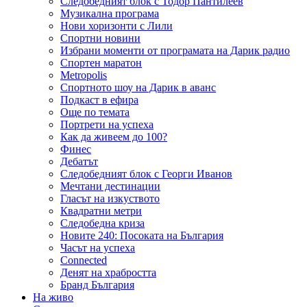
Следобедният блок с Тодор Пантилеев
Музикална програма
Нови хоризонти с Лили
Спортни новини
Избрани моменти от програмата на Дарик радио
Спортен маратон
Metropolis
Спортното шоу на Дарик в аванс
Подкаст в ефира
Още по темата
Портрети на успеха
Как да живеем до 100?
Финес
Дебатът
Следобедният блок с Георги Иванов
Мечтани дестинации
Гласът на изкуството
Квадратни метри
Следобедна криза
Новите 240: Посоката на България
Часът на успеха
Connected
Денят на храбростта
Бранд България
На живо