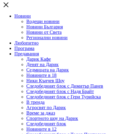
Новини
Водещи новини
Новини България
Новини от Света
Регионални новини
Любопитно
Програма
Предавания
Дарик Кафе
Денят на Дарик
Седмицата на Дарик
Новините в 18
Ники Кънчев Шоу
Следобедният блок с Димитър Панев
Следобедният блок с Надя Брайт
Следобедният блок с Гери Турийска
В тренда
Агросвят по Дарик
Време за джаз
Спортното шоу на Дарик
Следобедният блок
Новините в 12