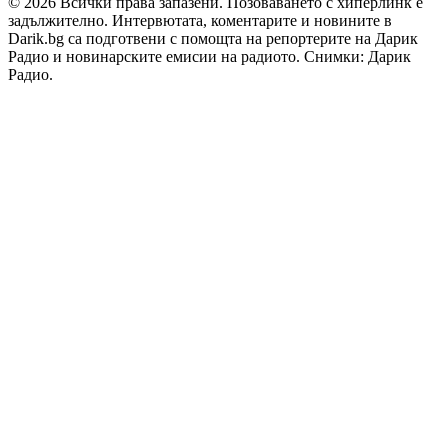
© 2026 Всички права запазени. Позоваването с хиперлинк е
задължително. Интервютата, коментарите и новините в
Darik.bg са подготвени с помощта на репортерите на Дарик
Радио и новинарските емисии на радиото. Снимки: Дарик
Радио.