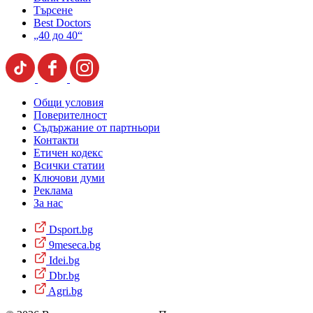
Търсене
Best Doctors
„40 до 40“
Общи условия
Поверителност
Съдържание от партньори
Контакти
Етичен кодекс
Всички статии
Ключови думи
Реклама
За нас
Dsport.bg
9meseca.bg
Idei.bg
Dbr.bg
Agri.bg