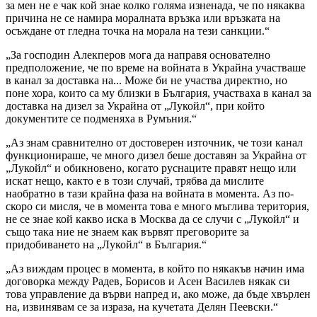
за мен не е чак кой знае колко голяма изненада, че по някаква
причина не се намира моралната връзка или връзката на
осъждане от гледна точка на морала на тези санкции.“
„За господин Алекперов мога да направя основателно
предположение, че по време на войната в Украйна участваше
в канал за доставка на... Може би не участва директно, но
поне хора, които са му близки в България, участваха в канал за
доставка на дизел за Украйна от „Лукойл“, при който
документите се подменяха в Румъния.“
„Аз знам сравнително от достоверен източник, че този канал
функционираше, че много дизел беше доставян за Украйна от
„Лукойл“ и обикновено, когато руснаците правят нещо или
искат нещо, както е в този случай, трябва да мислите
наобратно в тази крайна фаза на войната в момента. Аз по-
скоро си мисля, че в момента това е много мъглива територия,
не се знае кой какво иска в Москва да се случи с „Лукойл“ и
също така ние не знаем как вървят преговорите за
придобиването на „Лукойл“ в България.“
„Аз виждам процес в момента, в който по някакъв начин има
договорка между Радев, Борисов и Асен Василев някак си
това управление да върви напред и, ако може, да бъде хвърлен
на, извинявам се за израза, на кучетата Делян Пеевски.“