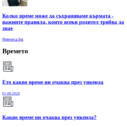
Колко време може да съхраняваме кърмата -
важните правила, които всеки родител трябва да
знае
9meseca.bg
Времето
Ето какво време ни очаква през уикенда
01.08.2026
Какво време ни очаква през уикенда?