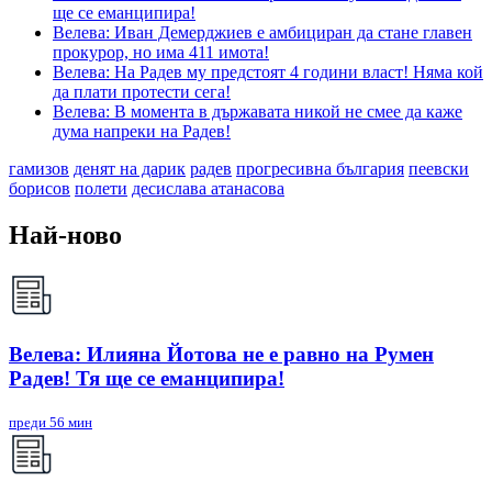
ще се еманципира!
Велева: Иван Демерджиев е амбициран да стане главен
прокурор, но има 411 имота!
Велева: На Радев му предстоят 4 години власт! Няма кой
да плати протести сега!
Велева: В момента в държавата никой не смее да каже
дума напреки на Радев!
гамизов
денят на дарик
радев
прогресивна българия
пеевски
борисов
полети
десислава атанасова
Най-ново
Велева: Илияна Йотова не е равно на Румен
Радев! Тя ще се еманципира!
преди 56 мин