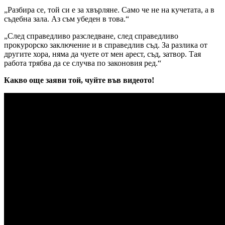
„Разбира се, той си е за хвърляне. Само че не на кучетата, а в
съдебна зала. Аз съм убеден в това.“
„След справедливо разследване, след справедливо
прокурорско заключение и в справедлив съд. За разлика от
другите хора, няма да чуете от мен арест, съд, затвор. Тая
работа трябва да се случва по законовия ред.“
Какво още заяви той, чуйте във видеото!