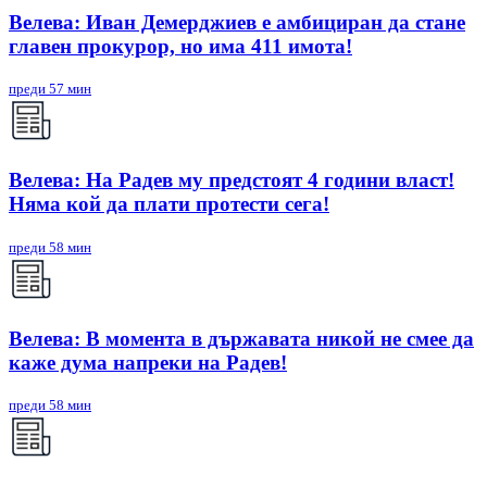
Велева: Иван Демерджиев е амбициран да стане
главен прокурор, но има 411 имота!
преди 57 мин
Велева: На Радев му предстоят 4 години власт!
Няма кой да плати протести сега!
преди 58 мин
Велева: В момента в държавата никой не смее да
каже дума напреки на Радев!
преди 58 мин