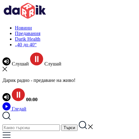
Новини
Предавания
Darik Health
„40 до 40“
Слушай
Слушай
Дарик радио - предаване на живо!
00:00
Гледай