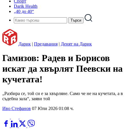
Спорт
Darik Health
„40 до 40“
Дарик
|
Предавания
|
Денят на Дарик
Гамизов: Радев и Борисов
искат да хвърлят Пеевски на
кучетата!
„Разбира се, той си е за хвърляне. Само че не на кучетата, а в
съдебна зала“, заяви той
Иво Стефанов
07 Юли 2026 01:08 ч.