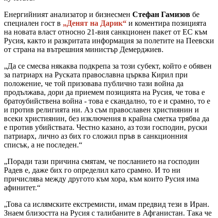
Енергийният анализатор и бизнесмен
Стефан Гамизов
бе
специален гост в
„Денят на Дарик“
и коментира позицията
на новата власт относно 21-вия санкционен пакет от ЕС към
Русия, както и разкритата информация за полетите на Пеевски
от страна на вътрешния министър Демерджиев.
„Да се смесва някаква подкрепа за този субект, който е обявен
за патриарх на Руската православна църква Кирил при
положение, че той призовава публично тази война да
продължава, дори да приемем позицията на Русия, че това е
братоубийствена война - това е скандално, то е и срамно, то е
и против религията ни. Аз съм православен християнин и
всеки християнин, без изключения в крайна сметка трябва да
е против убийствата. Честно казано, аз този господин, руски
патриарх, лично аз бих го сложил пръв в санкционния
списък, а не последен.“
„Поради тази причина смятам, че посланието на господин
Радев е, даже бих го определил като срамно. И то ни
причислява между другото към хора, към които Русия има
афинитет.“
„Това са ислямските екстремисти, имам предвид тези в Иран.
Знаем близостта на Русия с талибаните в Афганистан. Така че