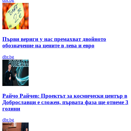
dbr.bg
Първи вериги у нас премахват двойното
обозначение на цените в лева и евро
dbr.bg
Райчо Райчев: Проектът за космически център в
Доброславци е сложен, първата фаза ще отнеме 3
години
dbr.bg