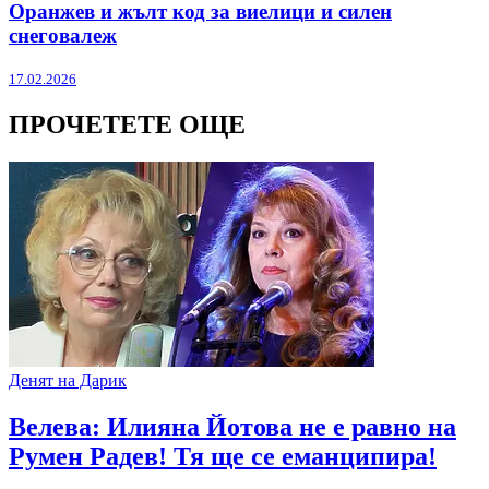
Оранжев и жълт код за виелици и силен
снеговалеж
17.02.2026
ПРОЧЕТЕТЕ ОЩЕ
Денят на Дарик
Велева: Илияна Йотова не е равно на
Румен Радев! Тя ще се еманципира!