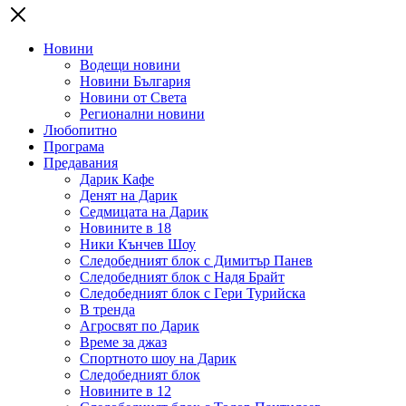
Новини
Водещи новини
Новини България
Новини от Света
Регионални новини
Любопитно
Програма
Предавания
Дарик Кафе
Денят на Дарик
Седмицата на Дарик
Новините в 18
Ники Кънчев Шоу
Следобедният блок с Димитър Панев
Следобедният блок с Надя Брайт
Следобедният блок с Гери Турийска
В тренда
Агросвят по Дарик
Време за джаз
Спортното шоу на Дарик
Следобедният блок
Новините в 12