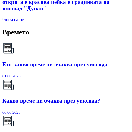
открита е красива пейка в градинката на
площад "Дунав"
9meseca.bg
Времето
Ето какво време ни очаква през уикенда
01.08.2026
Какво време ни очаква през уикенда?
06.06.2026