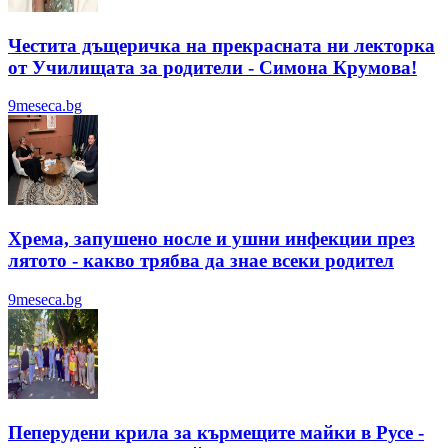
Честита дъщеричка на прекрасната ни лекторка
от Училищата за родители - Симона Крумова!
9meseca.bg
Хрема, запушено носле и ушни инфекции през
лятотo - какво трябва да знае всеки родител
9meseca.bg
Пеперудени крила за кърмещите майки в Русе -