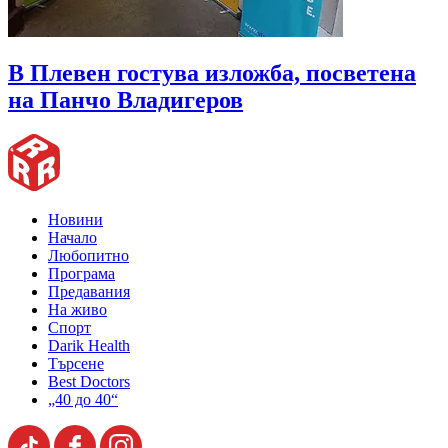
В Плевен гостува изложба, посветена
на Панчо Владигеров
Новини
Начало
Любопитно
Програма
Предавания
На живо
Спорт
Darik Health
Търсене
Best Doctors
„40 до 40“