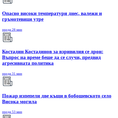
Опасно високи температури днес, валежи и
гръмотевици утре
преди 28 мин
Костадин Костадинов за взривилия се дрон:
Въпрос на време беше да се случи, предвид
агресивната политика
преди 31 мин
Пожар изпепели две къщи в бобошевското село
Висока могила
преди 53 мин