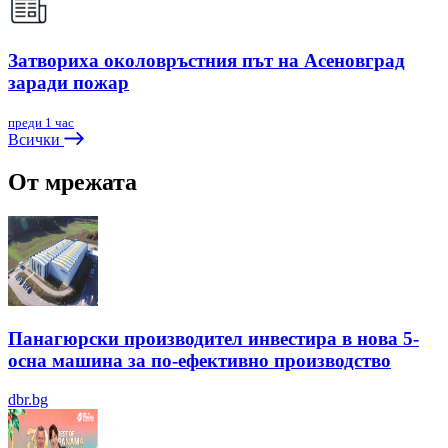
Затвориха околовръстния път на Асеновград
заради пожар
преди 1 час
Всички
От мрежата
Панагюрски производител инвестира в нова 5-
осна машина за по-ефективно производство
dbr.bg