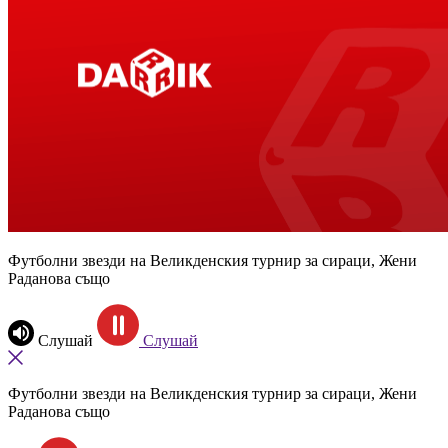
Футболни звезди на Великденския турнир за сираци, Жени
Раданова също
Слушай
Слушай
Футболни звезди на Великденския турнир за сираци, Жени
Раданова също