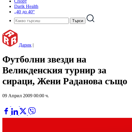
Спорт
Darik Health
„40 до 40“
Дарик
|
Футболни звезди на
Великденския турнир за
сираци, Жени Раданова също
09 Април 2009 00:00 ч.