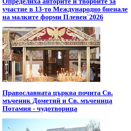
Определиха авторите и творбите за
участие в 13-то Международно биенале
на малките форми Плевен`2026
Православната църква почита Св.
мъченик Дометий и Св. мъченица
Потамия - чудотворица