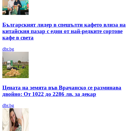
Българският лидер в спешълти кафето влиза на
китайския пазар с едни от най-редките сортове
кафе в света
dbr.bg
Цената на земята във Врачанско се разминава
двойно: От 1022 до 2286 лв. за декар
dbr.bg