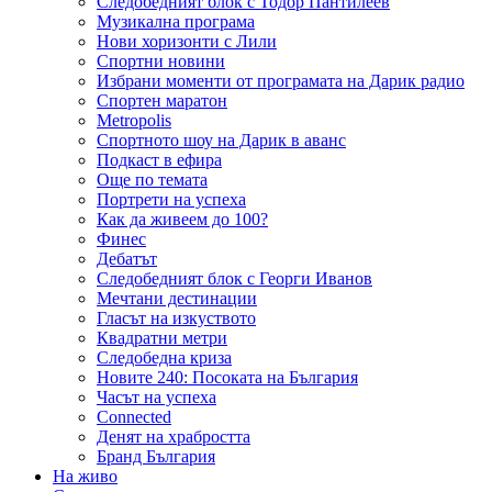
Следобедният блок с Тодор Пантилеев
Музикална програма
Нови хоризонти с Лили
Спортни новини
Избрани моменти от програмата на Дарик радио
Спортен маратон
Metropolis
Спортното шоу на Дарик в аванс
Подкаст в ефира
Още по темата
Портрети на успеха
Как да живеем до 100?
Финес
Дебатът
Следобедният блок с Георги Иванов
Мечтани дестинации
Гласът на изкуството
Квадратни метри
Следобедна криза
Новите 240: Посоката на България
Часът на успеха
Connected
Денят на храбростта
Бранд България
На живо