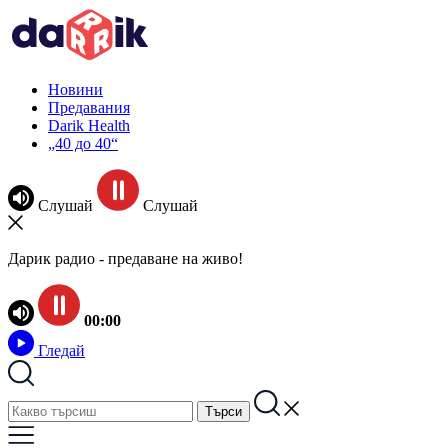
Новини
Предавания
Darik Health
„40 до 40“
Слушай
Слушай
Дарик радио - предаване на живо!
00:00
Гледай