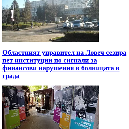
Областният управител на Ловеч сезира
пет институции по сигнали за
финансови нарушения в болницата в
града