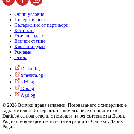
Общи условия
Поверителност
Съдържание от партньори
Контакти
Етичен кодекс
Всички статии
Ключови думи
Реклама
За нас
Dsport.bg
9meseca.bg
Idei.bg
Dbr.bg
Agri.bg
© 2026 Всички права запазени. Позоваването с хиперлинк е
задължително. Интервютата, коментарите и новините в
Darik.bg са подготвени с помощта на репортерите на Дарик
Радио и новинарските емисии на радиото. Снимки: Дарик
Радио.