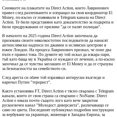
Снимките на плакатите на Direct Action, които Лавринович
правел след разлепването и изпращал на своя координатор El
Money, по-късно се появявали в Telegram канала на Direct
Action. Те били представяни като доказателство за подкрепа и
били придружавани от призиви "да се палят полицаи".
В началото на 2025 година Direct Action започнала да
призовава своите няколкостотин последователи да нанасят
антиислямски надписи по джамии и ислямски центрове в
южен Лондон. На процеса Лавринович признал, че поне два
пъти е правил това. По думите му той искал да изкара пари,
тъй като баща му в Украйна се нуждаел от лечение, а по-късно
започнал да се чувства заплашен от El Money и да се страхува
за безопасността на семейството си.
След ареста си обаче той изразявал антируски възгледи и
наричал Путин "терорист".
Както установява FT, Direct Action е тясно свързана с Telegram
канали, които от своя страна са свързани с NoName. Direct
Action е имала почти същото лого като вече закрития
рускоезичен канал "Молодост диверсанта", различаващо се
само по цвета. Последният публикувал подробни инструкции
за вербуване на украинци, живеещи в Западна Европа, за