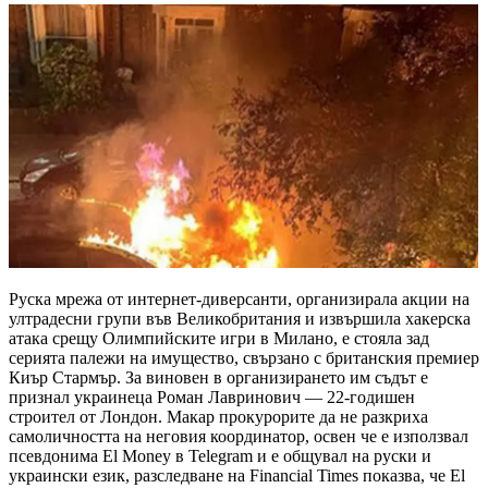
Руска мрежа от интернет-диверсанти, организирала акции на
ултрадесни групи във Великобритания и извършила хакерска
атака срещу Олимпийските игри в Милано, е стояла зад
серията палежи на имущество, свързано с британския премиер
Киър Стармър. За виновен в организирането им съдът е
признал украинеца Роман Лавринович — 22-годишен
строител от Лондон. Макар прокурорите да не разкриха
самоличността на неговия координатор, освен че е използвал
псевдонима El Money в Telegram и е общувал на руски и
украински език, разследване на Financial Times показва, че El