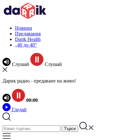
Новини
Предавания
Darik Health
„40 до 40“
Слушай
Слушай
Дарик радио - предаване на живо!
00:00
Гледай