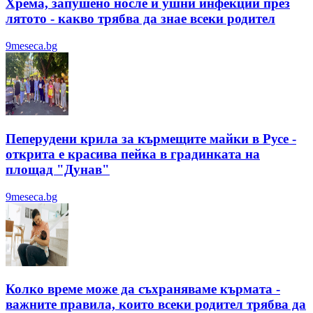
Хрема, запушено носле и ушни инфекции през
лятотo - какво трябва да знае всеки родител
9meseca.bg
Пеперудени крила за кърмещите майки в Русе -
открита е красива пейка в градинката на
площад "Дунав"
9meseca.bg
Колко време може да съхраняваме кърмата -
важните правила, които всеки родител трябва да