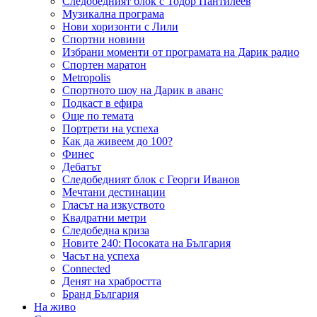
Следобедният блок с Тодор Пантилеев
Музикална програма
Нови хоризонти с Лили
Спортни новини
Избрани моменти от програмата на Дарик радио
Спортен маратон
Metropolis
Спортното шоу на Дарик в аванс
Подкаст в ефира
Още по темата
Портрети на успеха
Как да живеем до 100?
Финес
Дебатът
Следобедният блок с Георги Иванов
Мечтани дестинации
Гласът на изкуството
Квадратни метри
Следобедна криза
Новите 240: Посоката на България
Часът на успеха
Connected
Денят на храбростта
Бранд България
На живо