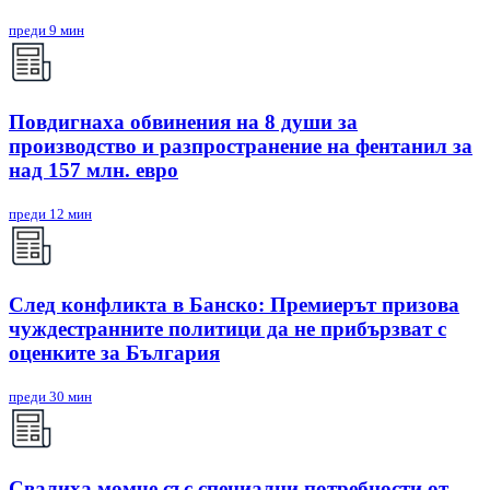
преди 9 мин
Повдигнаха обвинения на 8 души за
производство и разпространение на фентанил за
над 157 млн. евро
преди 12 мин
След конфликта в Банско: Премиерът призова
чуждестранните политици да не прибързват с
оценките за България
преди 30 мин
Свалиха момче със специални потребности от