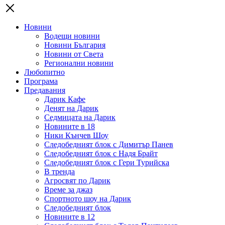
Новини
Водещи новини
Новини България
Новини от Света
Регионални новини
Любопитно
Програма
Предавания
Дарик Кафе
Денят на Дарик
Седмицата на Дарик
Новините в 18
Ники Кънчев Шоу
Следобедният блок с Димитър Панев
Следобедният блок с Надя Брайт
Следобедният блок с Гери Турийска
В тренда
Агросвят по Дарик
Време за джаз
Спортното шоу на Дарик
Следобедният блок
Новините в 12