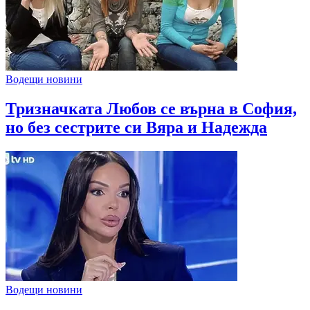
Водещи новини
Тризначката Любов се върна в София,
но без сестрите си Вяра и Надежда
Водещи новини