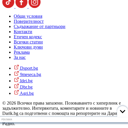
Общи условия
Поверителност
Съдържание от партньори
Контакти
Етичен кодекс
Всички статии
Ключови думи
Реклама
За нас
Dsport.bg
9meseca.bg
Idei.bg
Dbr.bg
Agri.bg
© 2026 Всички права запазени. Позоваването с хиперлинк е
задължително. Интервютата, коментарите и новините в
Darik.bg са подготвени с помощта на репортерите на Дарик
Радио и новинарските емисии на радиото. Снимки: Дарик
РЕКЛАМА
Радио.