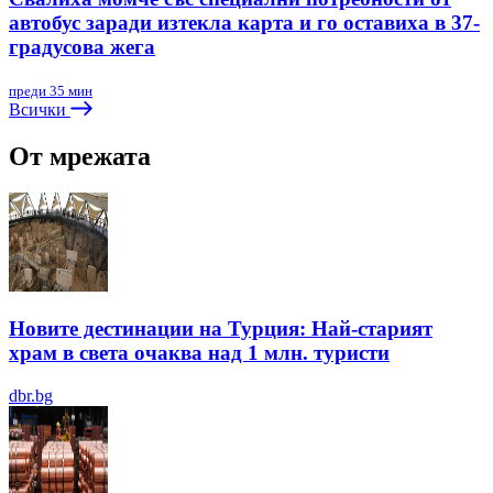
автобус заради изтекла карта и го оставиха в 37-
градусова жега
преди 35 мин
Всички
От мрежата
Новите дестинации на Турция: Най-старият
храм в света очаква над 1 млн. туристи
dbr.bg