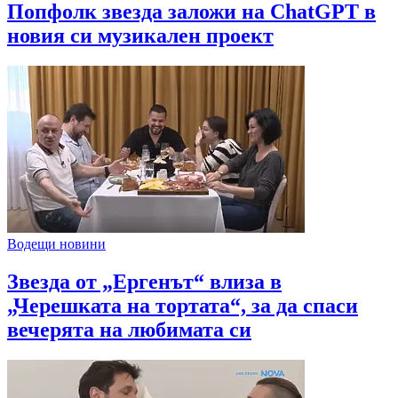
Попфолк звезда заложи на ChatGPT в
новия си музикален проект
Водещи новини
Звезда от „Ергенът“ влиза в
„Черешката на тортата“, за да спаси
вечерята на любимата си