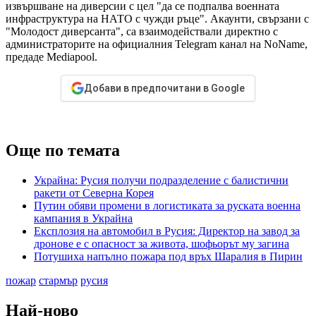
извършване на диверсии с цел "да се подпалва военната
инфраструктура на НАТО с чужди ръце". Акаунти, свързани с
"Молодост диверсанта", са взаимодействали директно с
администраторите на официалния Telegram канал на NoName,
предаде Mediapool.
Добави в предпочитани в Google
Още по темата
Украйна: Русия получи подразделение с балистични
ракети от Северна Корея
Путин обяви промени в логистиката за руската военна
кампания в Украйна
Експлозия на автомобил в Русия: Директор на завод за
дронове е с опасност за живота, шофьорът му загина
Потушиха напълно пожара под връх Шаралия в Пирин
пожар
стармър
русия
Най-ново