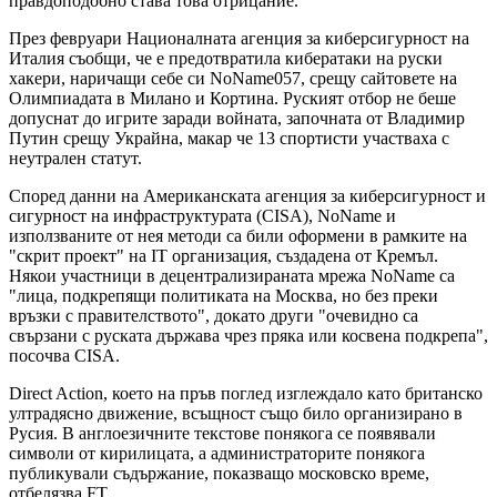
правдоподобно става това отрицание."
През февруари Националната агенция за киберсигурност на
Италия съобщи, че е предотвратила кибератаки на руски
хакери, наричащи себе си NoName057, срещу сайтовете на
Олимпиадата в Милано и Кортина. Руският отбор не беше
допуснат до игрите заради войната, започната от Владимир
Путин срещу Украйна, макар че 13 спортисти участваха с
неутрален статут.
Според данни на Американската агенция за киберсигурност и
сигурност на инфраструктурата (CISA), NoName и
използваните от нея методи са били оформени в рамките на
"скрит проект" на IT организация, създадена от Кремъл.
Някои участници в децентрализираната мрежа NoName са
"лица, подкрепящи политиката на Москва, но без преки
връзки с правителството", докато други "очевидно са
свързани с руската държава чрез пряка или косвена подкрепа",
посочва CISA.
Direct Action, което на пръв поглед изглеждало като британско
ултрадясно движение, всъщност също било организирано в
Русия. В англоезичните текстове понякога се появявали
символи от кирилицата, а администраторите понякога
публикували съдържание, показващо московско време,
отбелязва FT.