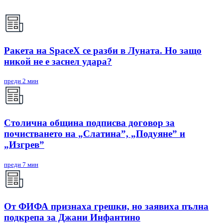
Ракета на SpaceX се разби в Луната. Но защо
никой не е заснел удара?
преди 2 мин
Столична община подписва договор за
почистването на „Слатина”, „Подуяне” и
„Изгрев”
преди 7 мин
От ФИФА признаха грешки, но заявиха пълна
подкрепа за Джани Инфантино