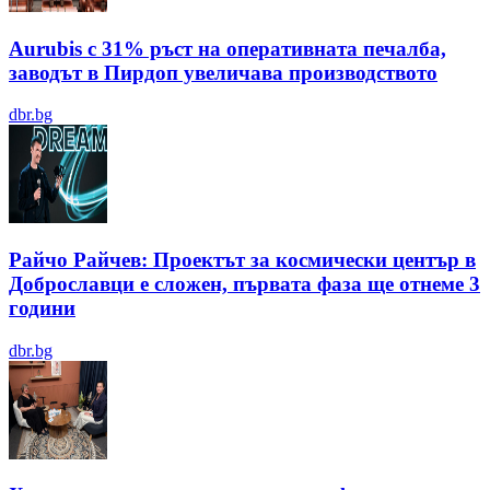
Aurubis с 31% ръст на оперативната печалба,
заводът в Пирдоп увеличава производството
dbr.bg
Райчо Райчев: Проектът за космически център в
Доброславци е сложен, първата фаза ще отнеме 3
години
dbr.bg