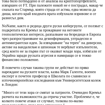
това било потвърдено и от анализа на криптопортфейлите,
извършен от FT. При палежите никой не е пострадал, макар че
снахата на Стармър, която страда от астма, едва можела да
диша, когато край входната врата избухнали взривове и се
разнесъл дим.
NoName, както и редица други руски кибергрупи, се ползват с
подкрепата на Кремъл за прокарване на неговите
геополитически интереси, разпалване на безредици в Европа
чрез разпространяване на дезинформация, ултрадесни и
антимигрантски идеи. За извършване "на терен" на диверсии,
актове на вандализъм и шпионаж те вербуват изпълнители,
сред които не за първи път се оказват млади хора, избягали от
Украйна заради руската агресия и намиращи се в тежко
финансово положение.
В повечето случаи такива групи не действат по пряко
нареждане на руските власти, казва Марк Галеоти, военен
експерт и почетен професор в Школата по славянски и
източноевропейски изследвания към Университетския колеж
в Лондон:
"Много от тези хора се смятат за патриоти. Очевидно Кремъл
разчита на възможността да отрича участие. Проблемът е, че
колкото повече атаки се случват, толкова по-малко