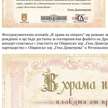
Фотодокументална изложба „В храма на операта” ще разкаже за
рождение и ще бъде достъпна за посещения във фоайето на Драм
концерт-спектакъл с участието на Общински хор „Гена Димитр
партньорство с Общински хор „Гена Димитрова” и Регионалния