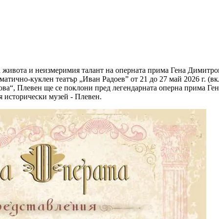
 живота и неизмеримия талант на оперната прима Гена Димитров
атично-куклен театър „Иван Радоев” от 21 до 27 май 2026 г. (вк
ова“, Плевен ще се поклони пред легендарната оперна прима Ге
 исторически музей - Плевен.