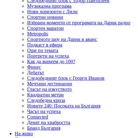
Следобедният блок с Тодор Пантилеев
Музикална програма
Нови хоризонти с Лили
Спортни новини
Избрани моменти от програмата на Дарик радио
Спортен маратон
Metropolis
Спортното шоу на Дарик в аванс
Подкаст в ефира
Още по темата
Портрети на успеха
Как да живеем до 100?
Финес
Дебатът
Следобедният блок с Георги Иванов
Мечтани дестинации
Гласът на изкуството
Квадратни метри
Следобедна криза
Новите 240: Посоката на България
Часът на успеха
Connected
Денят на храбростта
Бранд България
На живо