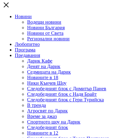
Новини
Водещи новини
Новини България
Новини от Света
Регионални новини
Любопитно
Програма
Предавания
Дарик Кафе
Денят на Дарик
Седмицата на Дарик
Новините в 18
Ники Кънчев Шоу
Следобедният блок с Димитър Панев
Следобедният блок с Надя Брайт
Следобедният блок с Гери Турийска
В тренда
Агросвят по Дарик
Време за джаз
Спортното шоу на Дарик
Следобедният блок
Новините в 12