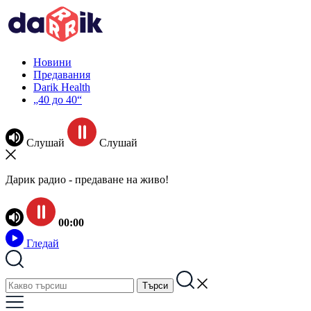
Новини
Предавания
Darik Health
„40 до 40“
Слушай
Слушай
Дарик радио - предаване на живо!
00:00
Гледай