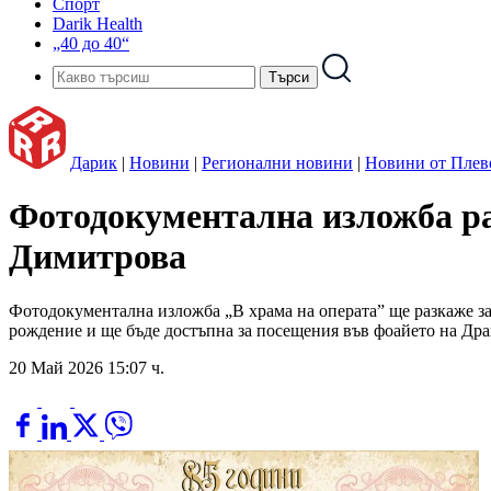
Спорт
Darik Health
„40 до 40“
Дарик
|
Новини
|
Регионални новини
|
Новини от Плев
Фотодокументална изложба ра
Димитрова
Фотодокументална изложба „В храма на операта” ще разкаже за
рождение и ще бъде достъпна за посещения във фоайето на Драм
20 Май 2026 15:07 ч.