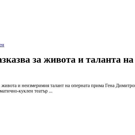
ен
зказва за живота и таланта на
 живота и неизмеримия талант на оперната прима Гена Димитров
атично-куклен театър ...