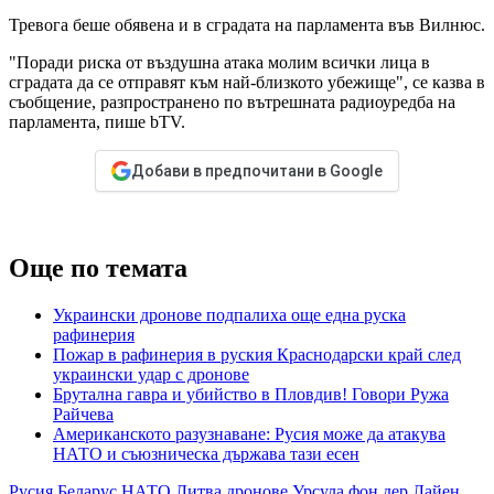
Тревога беше обявена и в сградата на парламента във Вилнюс.
"Поради риска от въздушна атака молим всички лица в
сградата да се отправят към най-близкото убежище", се казва в
съобщение, разпространено по вътрешната радиоуредба на
парламента, пише bTV.
Добави в предпочитани в Google
Още по темата
Украински дронове подпалиха още една руска
рафинерия
Пожар в рафинерия в руския Краснодарски край след
украински удар с дронове
Брутална гавра и убийство в Пловдив! Говори Ружа
Райчева
Американското разузнаване: Русия може да атакува
НАТО и съюзническа държава тази есен
Русия
Беларус
НАТО
Литва
дронове
Урсула фон дер Лайен