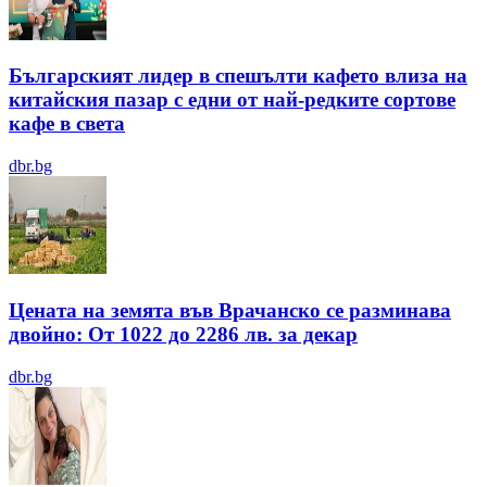
Българският лидер в спешълти кафето влиза на
китайския пазар с едни от най-редките сортове
кафе в света
dbr.bg
Цената на земята във Врачанско се разминава
двойно: От 1022 до 2286 лв. за декар
dbr.bg