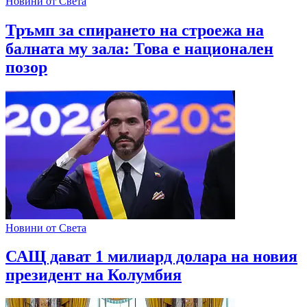
Новини от Света
Тръмп за спирането на строежа на
балната му зала: Това е национален
позор
Новини от Света
САЩ дават 1 милиард долара на новия
президент на Колумбия