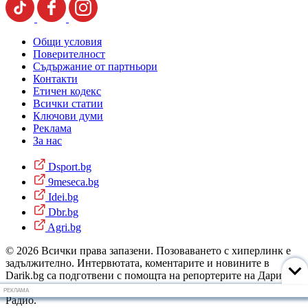
Общи условия
Поверителност
Съдържание от партньори
Контакти
Етичен кодекс
Всички статии
Ключови думи
Реклама
За нас
Dsport.bg
9meseca.bg
Idei.bg
Dbr.bg
Agri.bg
© 2026 Всички права запазени. Позоваването с хиперлинк е
задължително. Интервютата, коментарите и новините в
Darik.bg са подготвени с помощта на репортерите на Дарик
Радио и новинарските емисии на радиото. Снимки: Дарик
РЕКЛАМА
Радио.