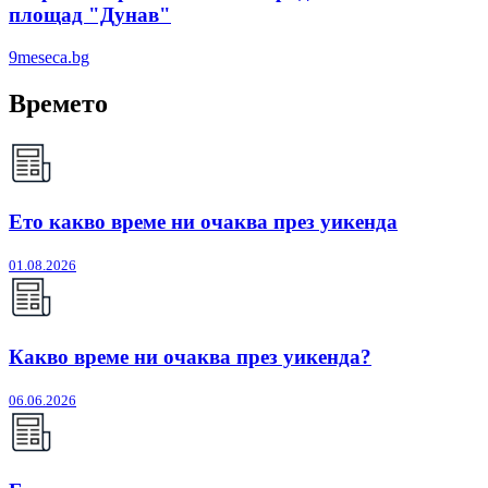
площад "Дунав"
9meseca.bg
Времето
Ето какво време ни очаква през уикенда
01.08.2026
Какво време ни очаква през уикенда?
06.06.2026