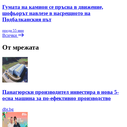
Гумата на камион се пръсна в движение,
шофьорът навлезе в насрещното на
Подбалканския път
преди 55 мин
Всички
От мрежата
Панагюрски производител инвестира в нова 5-
осна машина за по-ефективно производство
dbr.bg