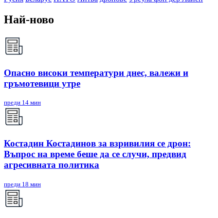
Най-ново
Опасно високи температури днес, валежи и
гръмотевици утре
преди 14 мин
Костадин Костадинов за взривилия се дрон:
Въпрос на време беше да се случи, предвид
агресивната политика
преди 18 мин