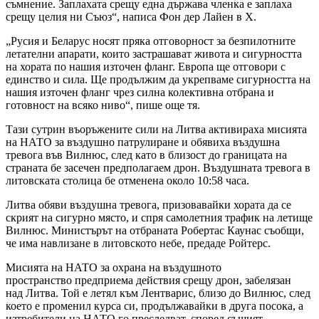
съмнение. Заплахата срещу една държава членка е заплаха
срещу целия ни Съюз“, написа Фон дер Лайен в X.
„Русия и Беларус носят пряка отговорност за безпилотните
летателни апарати, които застрашават живота и сигурността
на хората по нашия източен фланг. Европа ще отговори с
единство и сила. Ще продължим да укрепваме сигурността на
нашия източен фланг чрез силна колективна отбрана и
готовност на всяко ниво“, пише още тя.
Тази сутрин въоръжените сили на Литва активираха мисията
на НАТО за въздушно патрулиране и обявиха въздушна
тревога във Вилнюс, след като в близост до границата на
страната бе засечен предполагаем дрон. Въздушната тревога в
литовската столица бе отменена около 10:58 часа.
Литва обяви въздушна тревога, призовавайки хората да се
скрият на сигурно място, и спря самолетния трафик на летище
Вилнюс. Министърът на отбраната Робертас Каунас съобщи,
че има навлизане в литовското небе, предаде Ройтерс.
Мисията на НАТО за охрана на въздушното
пространство предприема действия срещу дрон, забелязан
над Литва. Той е летял към Лентварис, близо до Вилнюс, след
което е променил курса си, продължавайки в друга посока, а
изтребители на НАТО го преследват, според същият