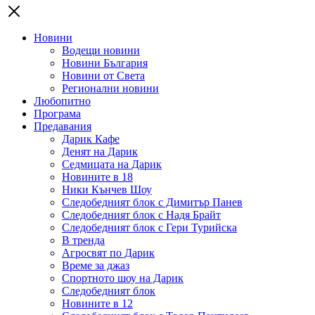
Новини
Водещи новини
Новини България
Новини от Света
Регионални новини
Любопитно
Програма
Предавания
Дарик Кафе
Денят на Дарик
Седмицата на Дарик
Новините в 18
Ники Кънчев Шоу
Следобедният блок с Димитър Панев
Следобедният блок с Надя Брайт
Следобедният блок с Гери Турийска
В тренда
Агросвят по Дарик
Време за джаз
Спортното шоу на Дарик
Следобедният блок
Новините в 12