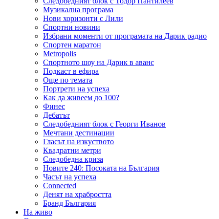
Следобедният блок с Тодор Пантилеев
Музикална програма
Нови хоризонти с Лили
Спортни новини
Избрани моменти от програмата на Дарик радио
Спортен маратон
Metropolis
Спортното шоу на Дарик в аванс
Подкаст в ефира
Още по темата
Портрети на успеха
Как да живеем до 100?
Финес
Дебатът
Следобедният блок с Георги Иванов
Мечтани дестинации
Гласът на изкуството
Квадратни метри
Следобедна криза
Новите 240: Посоката на България
Часът на успеха
Connected
Денят на храбростта
Бранд България
На живо