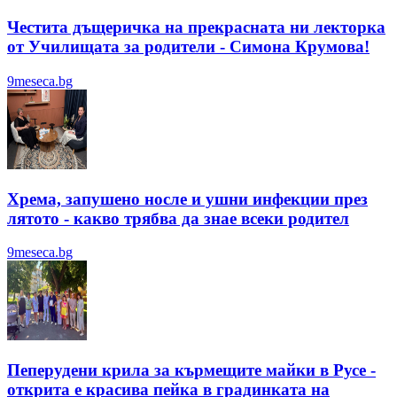
Честита дъщеричка на прекрасната ни лекторка
от Училищата за родители - Симона Крумова!
9meseca.bg
Хрема, запушено носле и ушни инфекции през
лятотo - какво трябва да знае всеки родител
9meseca.bg
Пеперудени крила за кърмещите майки в Русе -
открита е красива пейка в градинката на