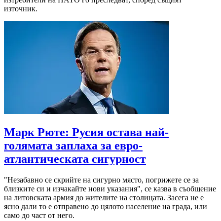
източник.
Марк Рюте: Русия остава най-
голямата заплаха за евро-
атлантическата сигурност
"Незабавно се скрийте на сигурно място, погрижете се за
близките си и изчакайте нови указания", се казва в съобщение
на литовската армия до жителите на столицата. Засега не е
ясно дали то е отправено до цялото население на града, или
само до част от него.