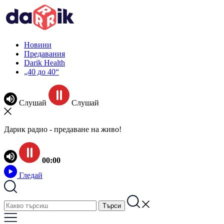
Новини
Предавания
Darik Health
„40 до 40“
Слушай
Слушай
Дарик радио - предаване на живо!
00:00
Гледай