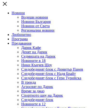
Новини
Водещи новини
Новини България
Новини от Света
Регионални новини
Любопитно
Програма
Предавания
Дарик Кафе
Денят на Дарик
Седмицата на Дарик
Новините в 18
Ники Кънчев Шоу
Следобедният блок с Димитър Панев
Следобедният блок с Надя Брайт
Следобедният блок с Гери Турийска
В тренда
Агросвят по Дарик
Време за джаз
Спортното шоу на Дарик
Следобедният блок
Новините в 12