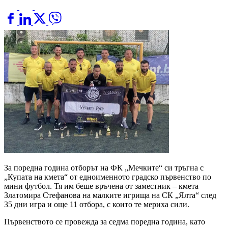
За поредна година отборът на ФК „Мечките“ си тръгна с
„Купата на кмета“ от едноименното градско първенство по
мини футбол. Тя им беше връчена от заместник – кмета
Златомира Стефанова на малките игрища на СК „Ялта“ след
35 дни игра и още 11 отбора, с които те мериха сили.
Първенството се провежда за седма поредна година, като