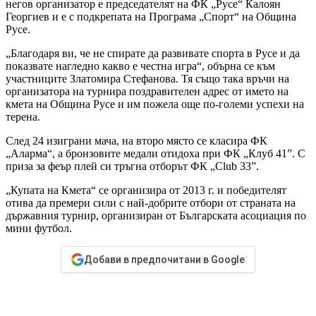
негов организатор е председателят на ФК „Русе“ Калоян
Георгиев и е с подкрепата на Програма „Спорт“ на Община
Русе.
„Благодаря ви, че не спирате да развивате спорта в Русе и да
показвате нагледно какво е честна игра“, обърна се към
участниците Златомира Стефанова. Тя също така връчи на
организатора на турнира поздравителен адрес от името на
кмета на Община Русе и им пожела още по-големи успехи на
терена.
След 24 изиграни мача, на второ място се класира ФК
„Аларма“, а бронзовите медали отидоха при ФК „Клуб 41”. С
приза за феър плей си тръгна отборът ФК „Club 33”.
„Купата на Кмета“ се организира от 2013 г. и победителят
отива да премери сили с най-добрите отбори от страната на
държавния турнир, организиран от Българската асоциация по
мини футбол.
Добави в предпочитани в Google