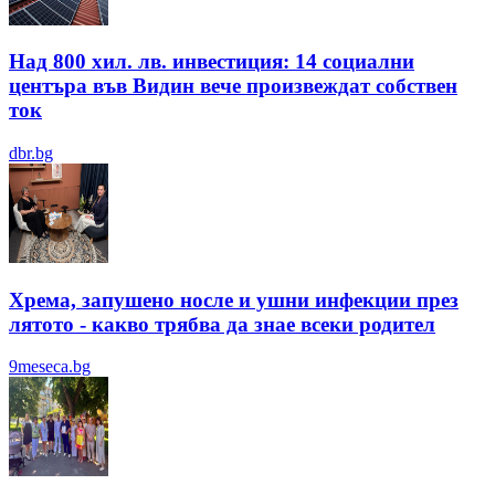
Над 800 хил. лв. инвестиция: 14 социални
центъра във Видин вече произвеждат собствен
ток
dbr.bg
Хрема, запушено носле и ушни инфекции през
лятотo - какво трябва да знае всеки родител
9meseca.bg