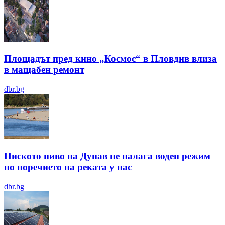
Площадът пред кино „Космос“ в Пловдив влиза
в мащабен ремонт
dbr.bg
Ниското ниво на Дунав не налага воден режим
по поречието на реката у нас
dbr.bg