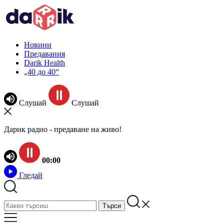
Новини
Предавания
Darik Health
„40 до 40“
Слушай
Слушай
Дарик радио - предаване на живо!
00:00
Гледай