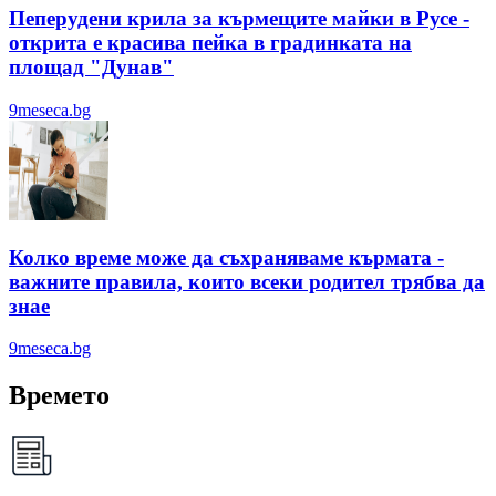
Пеперудени крила за кърмещите майки в Русе -
открита е красива пейка в градинката на
площад "Дунав"
9meseca.bg
Колко време може да съхраняваме кърмата -
важните правила, които всеки родител трябва да
знае
9meseca.bg
Времето