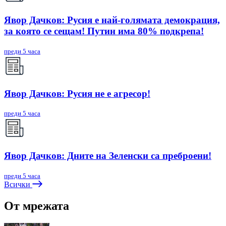
Явор Дачков: Русия е най-голямата демокрация,
за която се сещам! Путин има 80% подкрепа!
преди 5 часа
Явор Дачков: Русия не е агресор!
преди 5 часа
Явор Дачков: Дните на Зеленски са преброени!
преди 5 часа
Всички
От мрежата