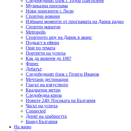
Следобедният блок с Тодор Пантилеев
Музикална програма
Нови хоризонти с Лили
Спортни новини
Избрани моменти от програмата на Дарик радио
Спортен маратон
Metropolis
Спортното шоу на Дарик в аванс
Подкаст в ефира
Още по темата
Портрети на успеха
Как да живеем до 100?
Финес
Дебатът
Следобедният блок с Георги Иванов
Мечтани дестинации
Гласът на изкуството
Квадратни метри
Следобедна криза
Новите 240: Посоката на България
Часът на успеха
Connected
Денят на храбростта
Бранд България
На живо