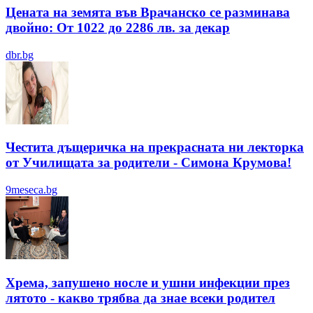
Цената на земята във Врачанско се разминава
двойно: От 1022 до 2286 лв. за декар
dbr.bg
Честита дъщеричка на прекрасната ни лекторка
от Училищата за родители - Симона Крумова!
9meseca.bg
Хрема, запушено носле и ушни инфекции през
лятотo - какво трябва да знае всеки родител