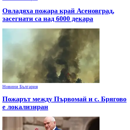
Овладяха пожара край Асеновград,
засегнати са над 6000 декара
Новини България
Пожарът между Първомай и с. Брягово
е локализиран