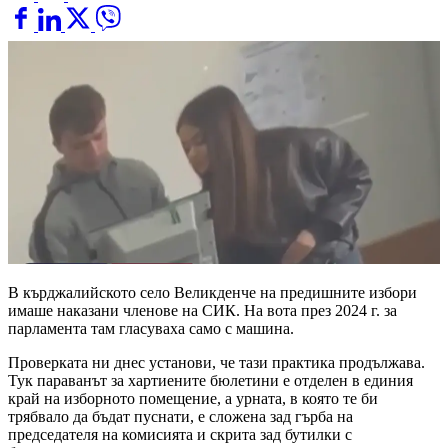
В кърджалийското село Великденче на предишните избори
имаше наказани членове на СИК. На вота през 2024 г. за
парламента там гласуваха само с машина.
Проверката ни днес установи, че тази практика продължава.
Тук параванът за хартиените бюлетини е отделен в единия
край на изборното помещение, а урната, в която те би
трябвало да бъдат пуснати, е сложена зад гърба на
председателя на комисията и скрита зад бутилки с