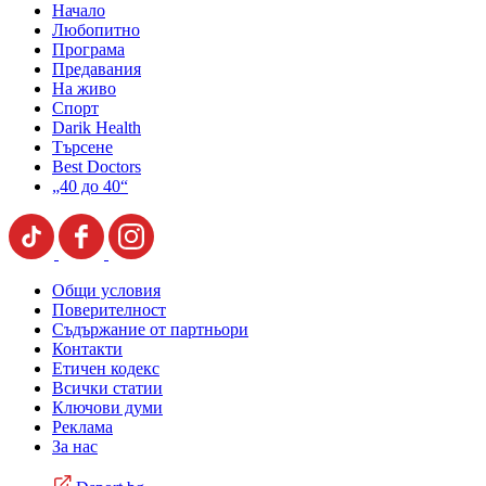
Начало
Любопитно
Програма
Предавания
На живо
Спорт
Darik Health
Търсене
Best Doctors
„40 до 40“
Общи условия
Поверителност
Съдържание от партньори
Контакти
Етичен кодекс
Всички статии
Ключови думи
Реклама
За нас