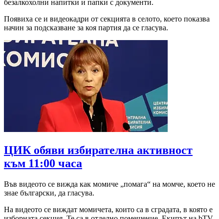
безалкохолни напитки и папки с документи.
Появиха се и видеокадри от секцията в селото, което показва
начин за подсказване за коя партия да се гласува.
ЦИК обяви избирателна активност
към 11:00 часа
Във видеото се вижда как момиче „помага“ на момче, което не
знае български, да гласува.
На видеото се виждат момичета, които са в сградата, в която е
изборната секция. Те са в отделно помещение. Екипът на bTV