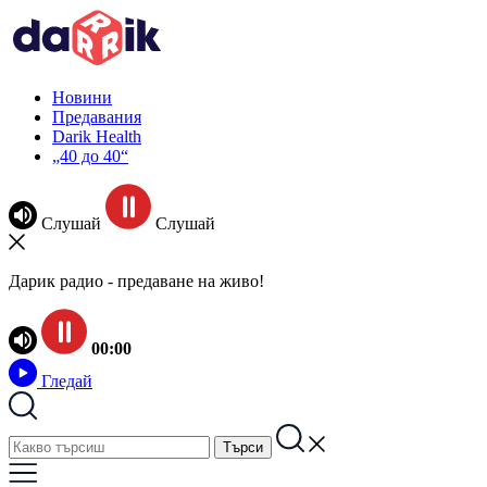
Новини
Предавания
Darik Health
„40 до 40“
Слушай
Слушай
Дарик радио - предаване на живо!
00:00
Гледай