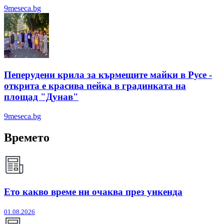
9meseca.bg
Пеперудени крила за кърмещите майки в Русе -
открита е красива пейка в градинката на
площад "Дунав"
9meseca.bg
Времето
Ето какво време ни очаква през уикенда
01.08.2026