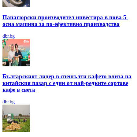
Панагюрски производител инвестира в нова 5-
осна машина за по-ефективно производство
dbr.bg
Българският лидер в спешълти кафето влиза на
китайския пазар с едни от най-редките сортове
кафе в света
dbr.bg