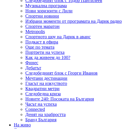
Следобедният блок с Тодор Пантилеев
Музикална програма
Нови хоризонти с Лили
Спортни новини
Избрани моменти от програмата на Дарик радио
Спортен маратон
Metropolis
Спортното шоу на Дарик в аванс
Подкаст в ефира
Още по темата
Портрети на успеха
Как да живеем до 100?
Финес
Дебатът
Следобедният блок с Георги Иванов
Мечтани дестинации
Гласът на изкуството
Квадратни метри
Следобедна криза
Новите 240: Посоката на България
Часът на успеха
Connected
Денят на храбростта
Бранд България
На живо