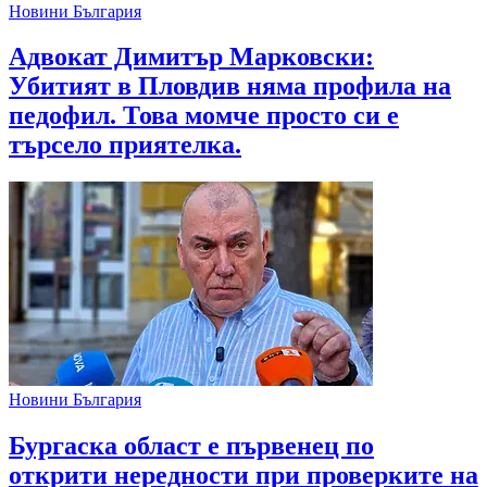
Новини България
Адвокат Димитър Марковски:
Убитият в Пловдив няма профила на
педофил. Това момче просто си е
търсело приятелка.
Новини България
Бургаска област е първенец по
открити нередности при проверките на