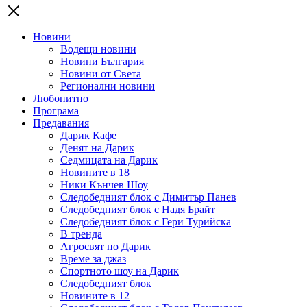
Новини
Водещи новини
Новини България
Новини от Света
Регионални новини
Любопитно
Програма
Предавания
Дарик Кафе
Денят на Дарик
Седмицата на Дарик
Новините в 18
Ники Кънчев Шоу
Следобедният блок с Димитър Панев
Следобедният блок с Надя Брайт
Следобедният блок с Гери Турийска
В тренда
Агросвят по Дарик
Време за джаз
Спортното шоу на Дарик
Следобедният блок
Новините в 12