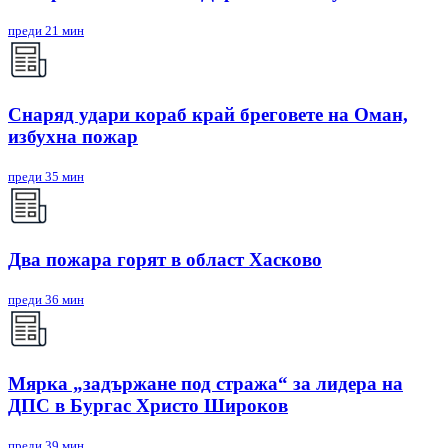
преди 21 мин
Снаряд удари кораб край бреговете на Оман,
избухна пожар
преди 35 мин
Два пожара горят в област Хасково
преди 36 мин
Мярка „задържане под стража“ за лидера на
ДПС в Бургас Христо Широков
преди 39 мин