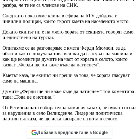
разбра, че те не са членове на СИК.
След като показахме клипа в ефира на bTV дойдоха и
цивилни полицаи, които търсят кмета на населеното място.
Докато екипът ни е на място хората от секцията говорят само
и единствено на турски.
Опитахме се да разговаряме с кмета Ферди Мюмюн, за да
обясни как се получава това всички да гласуват на машина и
как ще коментира думите на част от хората в селото, които
казват „Ферди ще ни каже къде да натиснем“.
Кметът каза, че екипът ни греши за това, че хората гласуват
само на машина.
Думите „Ферди ще ни каже къде да натиснем“ той коментира
така: „Това не е истина.“
От Регионалната избирателна комисия казаха, че нямат сигнал
за нарушения в село Великденче. Лидер на политическа
партия пък каза, че ще иска касиране на вота в селото.
Добави в предпочитани в Google