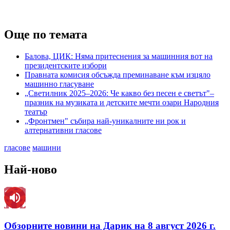
Още по темата
Балова, ЦИК: Няма притеснения за машинния вот на
президентските избори
Правната комисия обсъжда преминаване към изцяло
машинно гласуване
„Светилник 2025–2026: Че какво без песен е светът"–
празник на музиката и детските мечти озари Народния
театър
„Фронтмен" събира най-уникалните ни рок и
алтернативни гласове
гласове
машини
Най-ново
Обзорните новини на Дарик на 8 август 2026 г.