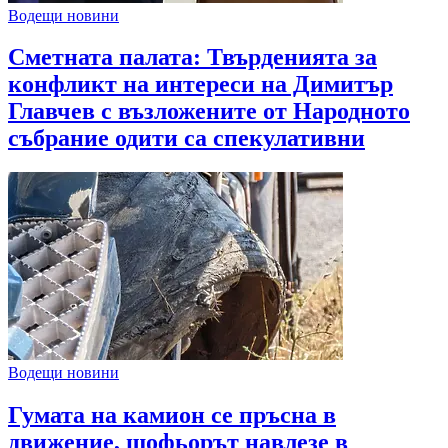
Водещи новини
Сметната палата: Твърденията за
конфликт на интереси на Димитър
Главчев с възложените от Народното
събрание одити са спекулативни
Водещи новини
Гумата на камион се пръсна в
движение, шофьорът навлезе в