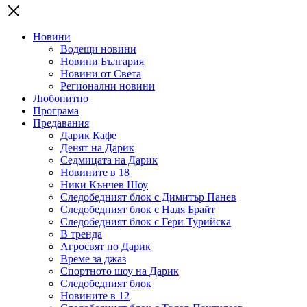
Новини
Водещи новини
Новини България
Новини от Света
Регионални новини
Любопитно
Програма
Предавания
Дарик Кафе
Денят на Дарик
Седмицата на Дарик
Новините в 18
Ники Кънчев Шоу
Следобедният блок с Димитър Панев
Следобедният блок с Надя Брайт
Следобедният блок с Гери Турийска
В тренда
Агросвят по Дарик
Време за джаз
Спортното шоу на Дарик
Следобедният блок
Новините в 12