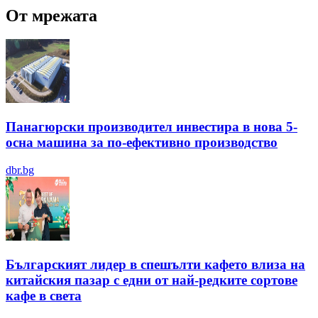
От мрежата
Панагюрски производител инвестира в нова 5-
осна машина за по-ефективно производство
dbr.bg
Българският лидер в спешълти кафето влиза на
китайския пазар с едни от най-редките сортове
кафе в света