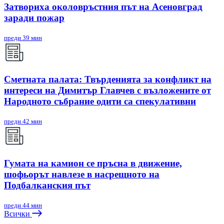
Затвориха околовръстния път на Асеновград
заради пожар
преди 39 мин
Сметната палата: Твърденията за конфликт на
интереси на Димитър Главчев с възложените от
Народното събрание одити са спекулативни
преди 42 мин
Гумата на камион се пръсна в движение,
шофьорът навлезе в насрещното на
Подбалканския път
преди 44 мин
Всички