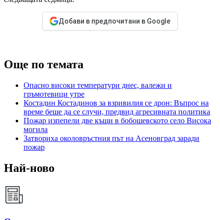
Добави в предпочитани в Google
Още по темата
Опасно високи температури днес, валежи и
гръмотевици утре
Костадин Костадинов за взривилия се дрон: Въпрос на
време беше да се случи, предвид агресивната политика
Пожар изпепели две къщи в бобошевското село Висока
могила
Затвориха околовръстния път на Асеновград заради
пожар
Най-ново