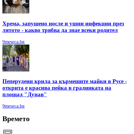
Хрема, запушено носле и ушни инфекции през
лятотo - какво трябва да знае всеки родител
9meseca.bg
Пеперудени крила за кърмещите майки в Русе -
открита е красива пейка в градинката на
площад "Дунав"
9meseca.bg
Времето