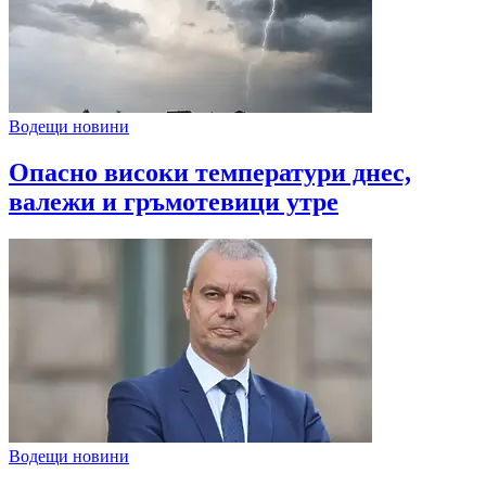
Водещи новини
Опасно високи температури днес,
валежи и гръмотевици утре
Водещи новини