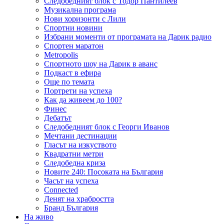
Следобедният блок с Тодор Пантилеев
Музикална програма
Нови хоризонти с Лили
Спортни новини
Избрани моменти от програмата на Дарик радио
Спортен маратон
Metropolis
Спортното шоу на Дарик в аванс
Подкаст в ефира
Още по темата
Портрети на успеха
Как да живеем до 100?
Финес
Дебатът
Следобедният блок с Георги Иванов
Мечтани дестинации
Гласът на изкуството
Квадратни метри
Следобедна криза
Новите 240: Посоката на България
Часът на успеха
Connected
Денят на храбростта
Бранд България
На живо