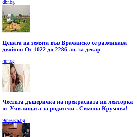
dbr.bg
Цената на земята във Врачанско се разминава
двойно: От 1022 до 2286 лв. за декар
dbr.bg
Честита дъщеричка на прекрасната ни лекторка
от Училищата за родители - Симона Крумова!
9meseca.bg