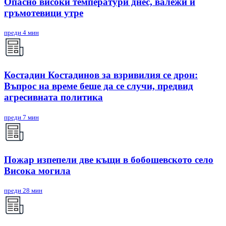
Опасно високи температури днес, валежи и
гръмотевици утре
преди 4 мин
Костадин Костадинов за взривилия се дрон:
Въпрос на време беше да се случи, предвид
агресивната политика
преди 7 мин
Пожар изпепели две къщи в бобошевското село
Висока могила
преди 28 мин