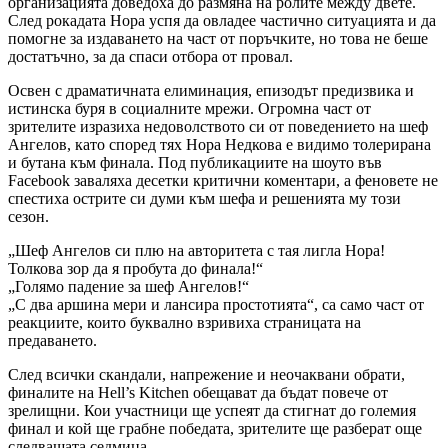
организацията доведоха до размяна на ролите между двете.
След рокадата Нора успя да овладее частично ситуацията и да
помогне за издаването на част от поръчките, но това не беше
достатъчно, за да спаси отбора от провал.
Освен с драматичната елиминация, епизодът предизвика и
истинска буря в социалните мрежи. Огромна част от
зрителите изразиха недоволството си от поведението на шеф
Ангелов, като според тях Нора Недкова е видимо толерирана
и бутана към финала. Под публикациите на шоуто във
Facebook заваляха десетки критични коментари, а феновете не
спестиха острите си думи към шефа и решенията му този
сезон.
„Шеф Ангелов си плю на авторитета с тая лигла Нора!
Толкова зор да я пробута до финала!“
„Голямо падение за шеф Ангелов!“
„С два аршина мери и лансира простотията“, са само част от
реакциите, които буквално взривиха страницата на
предаването.
След всички скандали, напрежение и неочаквани обрати,
финалите на Hell’s Kitchen обещават да бъдат повече от
зрелищни. Кои участници ще успеят да стигнат до големия
финал и кой ще грабне победата, зрителите ще разберат още
следващата седмица.