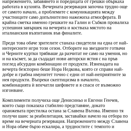
напрежението, забавянето и поредицата от грешки объркаха
работата в кухнята. Вечерната резервация започна трудно още
от самото начало, а проблемите с комуникацията между
участниците само допълнително нажежиха атмосферата. В
крайна сметка именно грешките на Галин и Събков провалиха
успешния завършек на вечерята и костваха мястото на
италианския възпитаник във финалите.
Преди това обаче зрителите станаха свидетели на една от най-
интересните игри този сезон. Отборите на звездните готвачи
и Черните куртки трябваше да разчитат не само на умения, но
и на късмет, за да създадат нови авторски ястия с на пръв
поглед абсурдни комбинации от продукти. Изненадата на
вечерта безспорно беше Нора Недкова, която се справи най-
добре и грабна имунитет точно с едни от най-неприятните за
нея продукти. Въпреки скептицизма в началото,
комбинацията ѝ впечатли шефовете и я спаси от възможно
изгонване.
Комплименти получиха още Денисиньо и Евгени Генчев,
които също показаха стабилно представяне, докато
оранжевата престилка остана за Славена Вътова. Именно тя
получи шанс за реабилитация, заставайки начело на отбора по
време на вечерната резервация. Напрежението между Славена
и Нора обаче бързо ескалира, а трудностите с темпото и