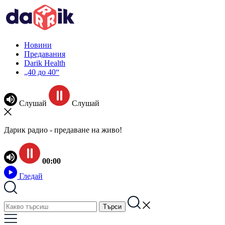
Новини
Предавания
Darik Health
„40 до 40“
Слушай
Слушай
Дарик радио - предаване на живо!
00:00
Гледай