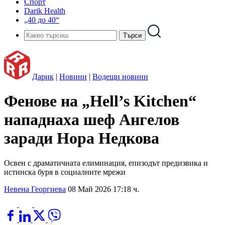
Спорт
Darik Health
„40 до 40“
Дарик
|
Новини
|
Водещи новини
Фенове на „Hell’s Kitchen“
нападнаха шеф Ангелов
заради Нора Недкова
Освен с драматичната елиминация, епизодът предизвика и
истинска буря в социалните мрежи
Невена Георгиева
08 Май 2026 17:18 ч.