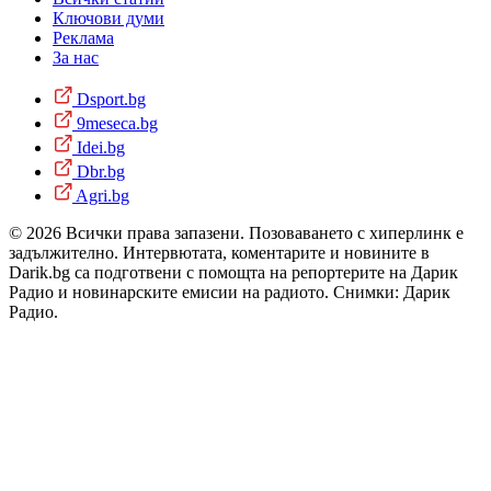
Ключови думи
Реклама
За нас
Dsport.bg
9meseca.bg
Idei.bg
Dbr.bg
Agri.bg
© 2026 Всички права запазени. Позоваването с хиперлинк е
задължително. Интервютата, коментарите и новините в
Darik.bg са подготвени с помощта на репортерите на Дарик
Радио и новинарските емисии на радиото. Снимки: Дарик
Радио.