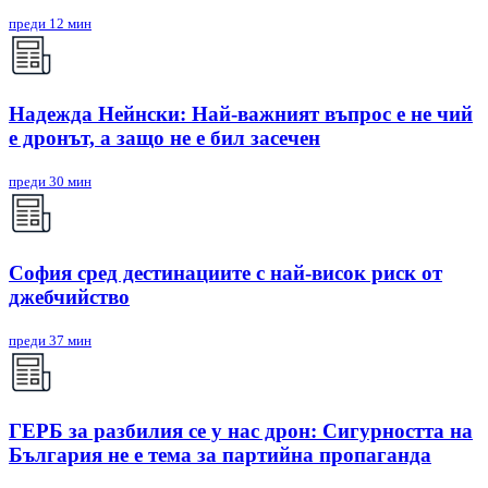
преди 12 мин
Надежда Нейнски: Най-важният въпрос е не чий
е дронът, а защо не е бил засечен
преди 30 мин
София сред дестинациите с най-висок риск от
джебчийство
преди 37 мин
ГЕРБ за разбилия се у нас дрон: Сигурността на
България не е тема за партийна пропаганда