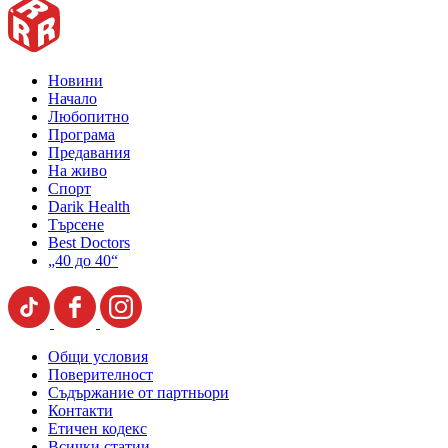
Новини
Начало
Любопитно
Програма
Предавания
На живо
Спорт
Darik Health
Търсене
Best Doctors
„40 до 40“
Общи условия
Поверителност
Съдържание от партньори
Контакти
Етичен кодекс
Всички статии