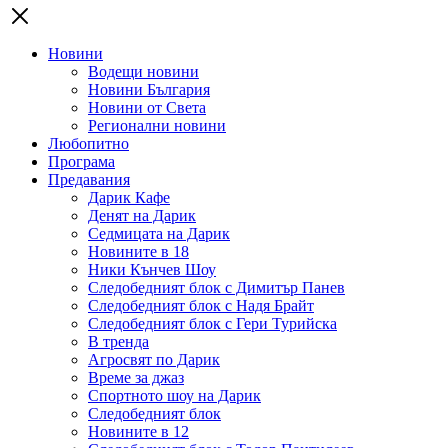
Новини
Водещи новини
Новини България
Новини от Света
Регионални новини
Любопитно
Програма
Предавания
Дарик Кафе
Денят на Дарик
Седмицата на Дарик
Новините в 18
Ники Кънчев Шоу
Следобедният блок с Димитър Панев
Следобедният блок с Надя Брайт
Следобедният блок с Гери Турийска
В тренда
Агросвят по Дарик
Време за джаз
Спортното шоу на Дарик
Следобедният блок
Новините в 12