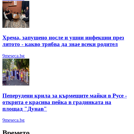
Хрема, запушено носле и ушни инфекции през
лятотo - какво трябва да знае всеки родител
9meseca.bg
Пеперудени крила за кърмещите майки в Русе -
открита е красива пейка в градинката на
площад "Дунав"
9meseca.bg
Времето