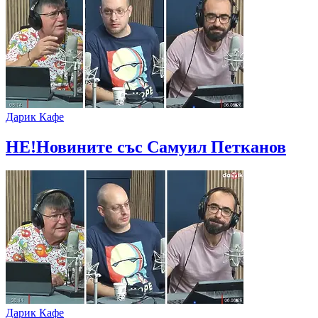
Дарик Кафе
НЕ!Новините със Самуил Петканов
Дарик Кафе