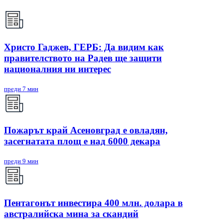
Христо Гаджев, ГЕРБ: Да видим как
правителството на Радев ще защити
националния ни интерес
преди 7 мин
Пожарът край Асеновград е овладян,
засегнатата площ е над 6000 декара
преди 9 мин
Пентагонът инвестира 400 млн. долара в
австралийска мина за скандий