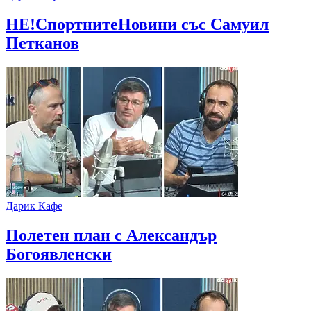
НЕ!СпортнитеНовини със Самуил
Петканов
Дарик Кафе
Полетен план с Александър
Богоявленски