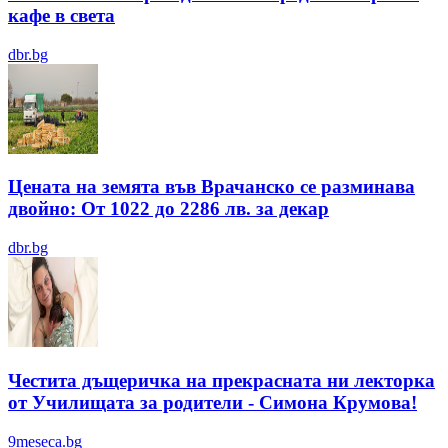
кафе в света
dbr.bg
Цената на земята във Врачанско се разминава
двойно: От 1022 до 2286 лв. за декар
dbr.bg
Честита дъщеричка на прекрасната ни лекторка
от Училищата за родители - Симона Крумова!
9meseca.bg