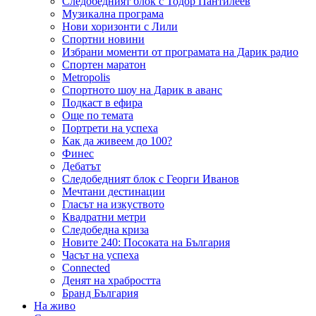
Следобедният блок с Тодор Пантилеев
Музикална програма
Нови хоризонти с Лили
Спортни новини
Избрани моменти от програмата на Дарик радио
Спортен маратон
Metropolis
Спортното шоу на Дарик в аванс
Подкаст в ефира
Още по темата
Портрети на успеха
Как да живеем до 100?
Финес
Дебатът
Следобедният блок с Георги Иванов
Мечтани дестинации
Гласът на изкуството
Квадратни метри
Следобедна криза
Новите 240: Посоката на България
Часът на успеха
Connected
Денят на храбростта
Бранд България
На живо