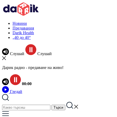
Новини
Предавания
Darik Health
„40 до 40“
Слушай
Слушай
Дарик радио - предаване на живо!
00:00
Гледай