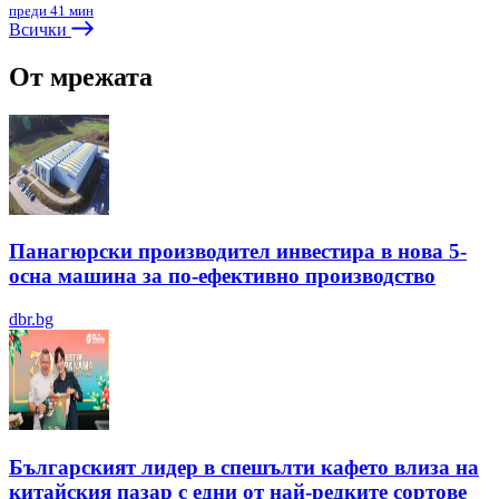
преди 41 мин
Всички
От мрежата
Панагюрски производител инвестира в нова 5-
осна машина за по-ефективно производство
dbr.bg
Българският лидер в спешълти кафето влиза на
китайския пазар с едни от най-редките сортове