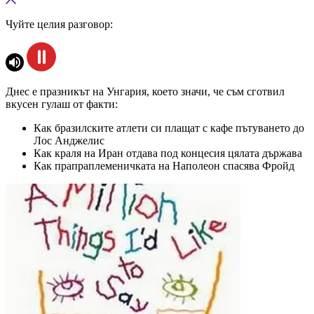
Чуйте целия разговор:
Днес е празникът на Унгария, което значи, че съм сготвил
вкусен гулаш от факти:
Как бразилските атлети си плащат с кафе пътуването до
Лос Анджелис
Как краля на Иран отдава под концесия цялата държава
Как прапраплеменичката на Наполеон спасява Фройд