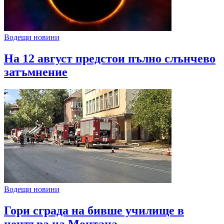
Водещи новини
На 12 август предстои пълно слънчево
затъмнение
Водещи новини
Гори сграда на бивше училище в
центъра на Монтана