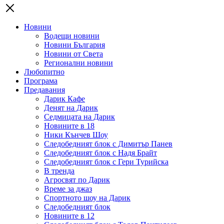
Новини
Водещи новини
Новини България
Новини от Света
Регионални новини
Любопитно
Програма
Предавания
Дарик Кафе
Денят на Дарик
Седмицата на Дарик
Новините в 18
Ники Кънчев Шоу
Следобедният блок с Димитър Панев
Следобедният блок с Надя Брайт
Следобедният блок с Гери Турийска
В тренда
Агросвят по Дарик
Време за джаз
Спортното шоу на Дарик
Следобедният блок
Новините в 12