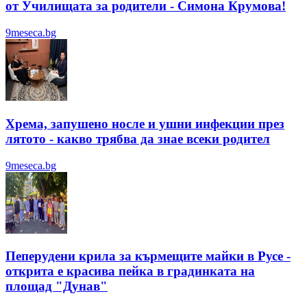
от Училищата за родители - Симона Крумова!
9meseca.bg
Хрема, запушено носле и ушни инфекции през
лятотo - какво трябва да знае всеки родител
9meseca.bg
Пеперудени крила за кърмещите майки в Русе -
открита е красива пейка в градинката на
площад "Дунав"