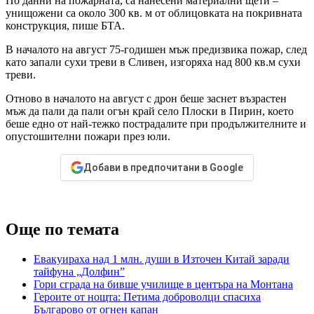
По данни на пожарната, са нанесени материални щети –
унищожени са около 300 кв. м от облицовката на покривната
конструкция, пише БТА.
В началото на август 75-годишен мъж предизвика пожар, след
като запали сухи треви в Сливен, изгоряха над 800 кв.м сухи
треви.
Отново в началото на август с дрон беше заснет възрастен
мъж да пали да пали огън край село Плоски в Пирин, което
беше едно от най-тежко пострадалите при продължителните и
опустошителни пожари през юли.
Добави в предпочитани в Google
Още по темата
Евакуираха над 1 млн. души в Източен Китай заради
тайфуна „Долфин”
Гори сграда на бивше училище в центъра на Монтана
Героите от нощта: Петима доброволци спасиха
Българово от огнен капан