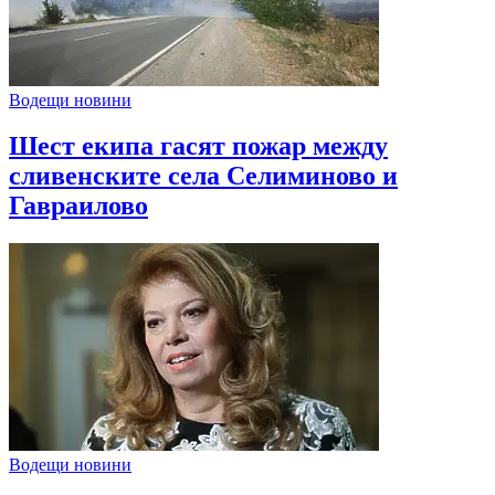
Водещи новини
Шест екипа гасят пожар между
сливенските села Селиминово и
Гавраилово
Водещи новини