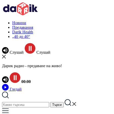
Новини
Предавания
Darik Health
„40 до 40“
Слушай
Слушай
Дарик радио - предаване на живо!
00:00
Гледай