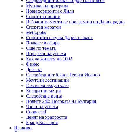
Следобедният блок с Тодор Пантилеев
Музикална програма
Нови хоризонти с Лили
Спортни новини
Избрани моменти от програмата на Дарик радио
Спортен маратон
Metropolis
Спортното шоу на Дарик в аванс
Подкаст в ефира
Още по темата
Портрети на успеха
Как да живеем до 100?
Финес
Дебатът
Следобедният блок с Георги Иванов
Мечтани дестинации
Гласът на изкуството
Квадратни метри
Следобедна криза
Новите 240: Посоката на България
Часът на успеха
Connected
Денят на храбростта
Бранд България
На живо