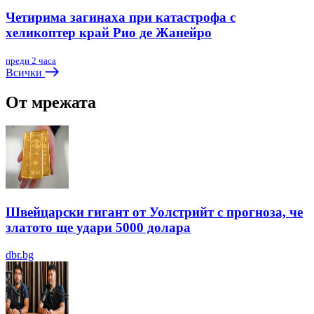
Четирима загинаха при катастрофа с
хеликоптер край Рио де Жанейро
преди 2 часа
Всички
От мрежата
Швейцарски гигант от Уолстрийт с прогноза, че
златото ще удари 5000 долара
dbr.bg