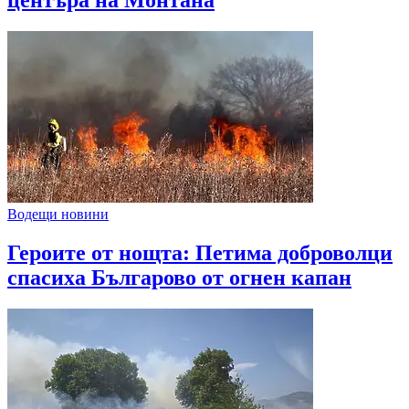
Водещи новини
Героите от нощта: Петима доброволци
спасиха Българово от огнен капан