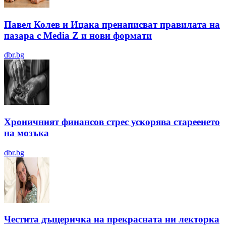
Павел Колев и Ицака пренаписват правилата на
пазара с Media Z и нови формати
dbr.bg
Хроничният финансов стрес ускорява стареенето
на мозъка
dbr.bg
Честита дъщеричка на прекрасната ни лекторка