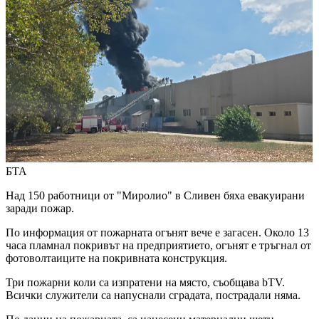
БТА
Над 150 работници от "Миролио" в Сливен бяха евакуирани
заради пожар.
По информация от пожарната огънят вече е загасен. Около 13
часа пламнал покривът на предприятието, огънят е тръгнал от
фотоволтаиците на покривната конструкция.
Три пожарни коли са изпратени на място, съобщава bTV.
Всички служители са напуснали сградата, пострадали няма.