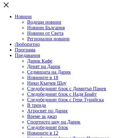
Новини
Водещи новини
Новини България
Новини от Света
Регионални новини
Любопитно
Програма
Предавания
Дарик Кафе
Денят на Дарик
Седмицата на Дарик
Новините в 18
Ники Кънчев Шоу
Следобедният блок с Димитър Панев
Следобедният блок с Надя Брайт
Следобедният блок с Гери Турийска
В тренда
Агросвят по Дарик
Време за джаз
Спортното шоу на Дарик
Следобедният блок
Новините в 12