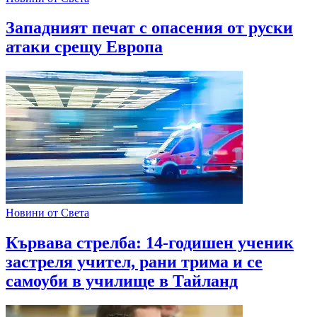
Западният печат с опасения от руски
атаки срещу Европа
Новини от Света
Кървава стрелба: 14-годишен ученик
застреля учител, рани трима и се
самоуби в училище в Тайланд