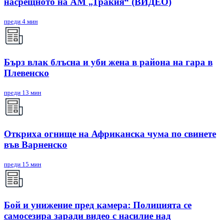
насрещното на АМ „Тракия“ (ВИДЕО)
преди 4 мин
Бърз влак блъсна и уби жена в района на гара в
Плевенско
преди 13 мин
Откриха огнище на Африканска чума по свинете
във Варненско
преди 15 мин
Бой и унижение пред камера: Полицията се
самосезира заради видео с насилие над