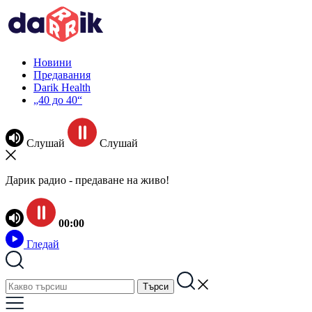
Новини
Предавания
Darik Health
„40 до 40“
Слушай
Слушай
Дарик радио - предаване на живо!
00:00
Гледай