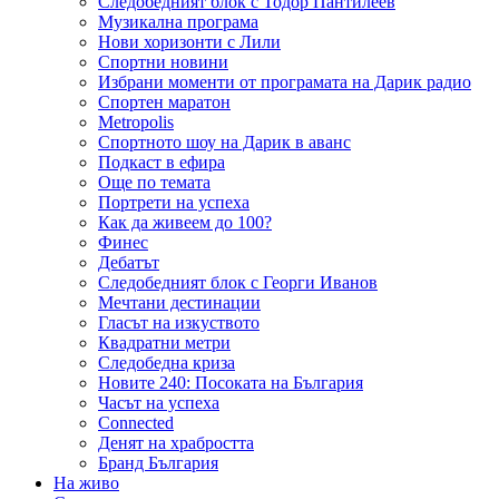
Следобедният блок с Тодор Пантилеев
Музикална програма
Нови хоризонти с Лили
Спортни новини
Избрани моменти от програмата на Дарик радио
Спортен маратон
Metropolis
Спортното шоу на Дарик в аванс
Подкаст в ефира
Още по темата
Портрети на успеха
Как да живеем до 100?
Финес
Дебатът
Следобедният блок с Георги Иванов
Мечтани дестинации
Гласът на изкуството
Квадратни метри
Следобедна криза
Новите 240: Посоката на България
Часът на успеха
Connected
Денят на храбростта
Бранд България
На живо