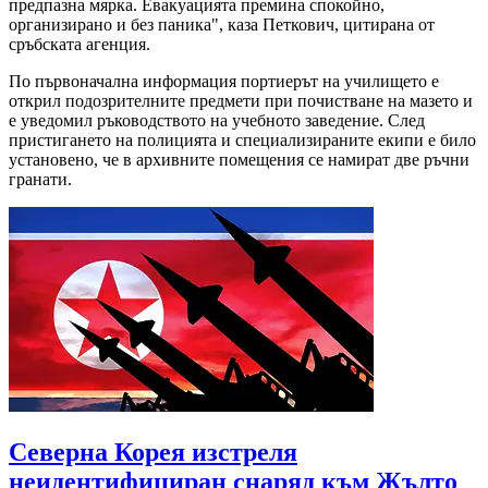
предпазна мярка. Евакуацията премина спокойно,
организирано и без паника", каза Петкович, цитирана от
сръбската агенция.
По първоначална информация портиерът на училището е
открил подозрителните предмети при почистване на мазето и
е уведомил ръководството на учебното заведение. След
пристигането на полицията и специализираните екипи е било
установено, че в архивните помещения се намират две ръчни
гранати.
Северна Корея изстреля
неидентифициран снаряд към Жълто