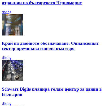
атракции по българското Черноморие
dbr.bg
Край на двойното обозначаване: Финансовият
сектор преминава изцяло към евро
dbr.bg
Schwarz Digits планира голям център за данни в
България
dbr.bg