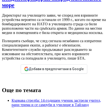
море
Директорът на училището заяви, че според нея взривните
устройства вероятно са останали от 1999 г., когато по време на
бомбардировките на НАТО в училищната сграда са били
разположени части на сръбската армия. По данни на местни
медии в помещенията е била открита и медицинска носилка.
Полицията съобщи, че след сигнала незабавно са изпратени
специализирани екипи, а районът е обезопасен.
Компетентните служби продължават разследването за
изясняване на обстоятелствата, при които взривните
устройства са попаднали в училището, пише БТА.
Добави в предпочитани в Google
Още по темата
Кървава стрелба: 14-годишен ученик застреля учител,
рани трима и се самоуби в училище в Тайланд