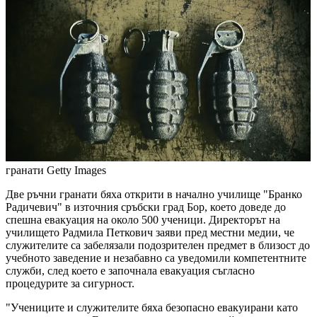
гранати
Getty Images
Две ръчни гранати бяха открити в начално училище "Бранко
Радичевич" в източния сръбски град Бор, което доведе до
спешна евакуация на около 500 ученици. Директорът на
училището Радмила Петкович заяви пред местни медии, че
служителите са забелязали подозрителен предмет в близост до
учебното заведение и незабавно са уведомили компетентните
служби, след което е започнала евакуация съгласно
процедурите за сигурност.
"Учениците и служителите бяха безопасно евакуирани като