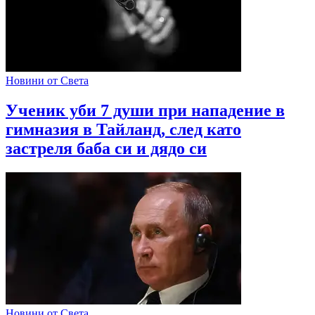
Новини от Света
Ученик уби 7 души при нападение в
гимназия в Тайланд, след като
застреля баба си и дядо си
Новини от Света