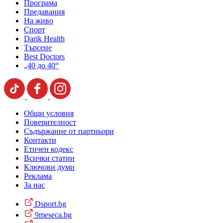
Програма
Предавания
На живо
Спорт
Darik Health
Търсене
Best Doctors
„40 до 40“
Общи условия
Поверителност
Съдържание от партньори
Контакти
Етичен кодекс
Всички статии
Ключови думи
Реклама
За нас
Dsport.bg
9meseca.bg