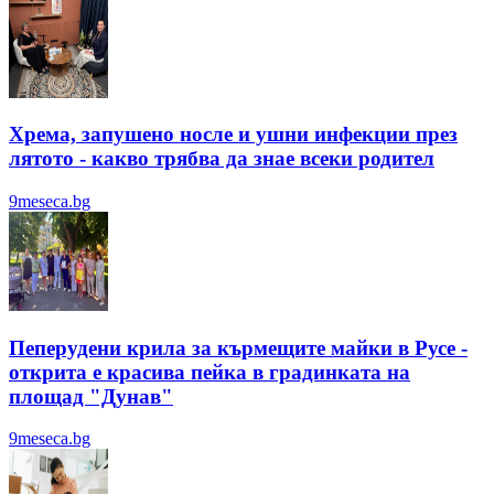
Хрема, запушено носле и ушни инфекции през
лятотo - какво трябва да знае всеки родител
9meseca.bg
Пеперудени крила за кърмещите майки в Русе -
открита е красива пейка в градинката на
площад "Дунав"
9meseca.bg