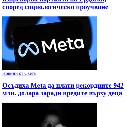
според социологическо проучване
Новини от Света
Осъдиха Meta да плати рекордните 942
млн. долара заради вредите върху деца