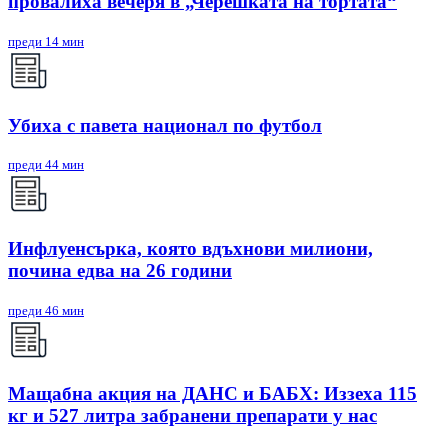
провалиха вечеря в „Черешката на тортата“
преди 14 мин
Убиха с павета национал по футбол
преди 44 мин
Инфлуенсърка, която вдъхнови милиони,
почина едва на 26 години
преди 46 мин
Мащабна акция на ДАНС и БАБХ: Иззеха 115
кг и 527 литра забранени препарати у нас