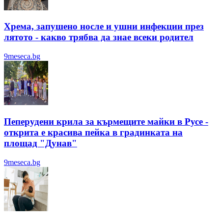
Хрема, запушено носле и ушни инфекции през
лятотo - какво трябва да знае всеки родител
9meseca.bg
Пеперудени крила за кърмещите майки в Русе -
открита е красива пейка в градинката на
площад "Дунав"
9meseca.bg