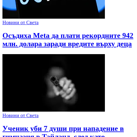
Новини от Света
Осъдиха Meta да плати рекордните 942
млн. долара заради вредите върху деца
Новини от Света
Ученик уби 7 души при нападение в
гимназия в Тайланд, след като