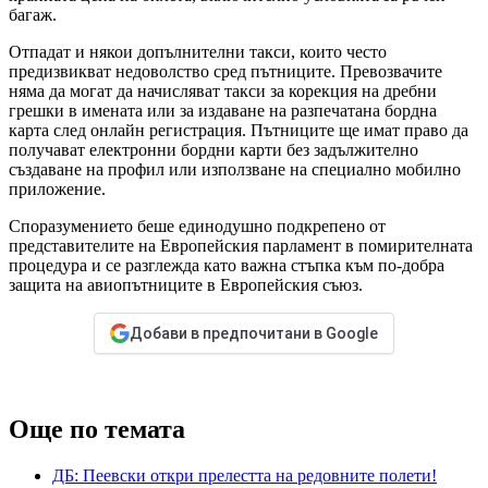
багаж.
Отпадат и някои допълнителни такси, които често
предизвикват недоволство сред пътниците. Превозвачите
няма да могат да начисляват такси за корекция на дребни
грешки в имената или за издаване на разпечатана бордна
карта след онлайн регистрация. Пътниците ще имат право да
получават електронни бордни карти без задължително
създаване на профил или използване на специално мобилно
приложение.
Споразумението беше единодушно подкрепено от
представителите на Европейския парламент в помирителната
процедура и се разглежда като важна стъпка към по-добра
защита на авиопътниците в Европейския съюз.
Добави в предпочитани в Google
Още по темата
ДБ: Пеевски откри прелестта на редовните полети!