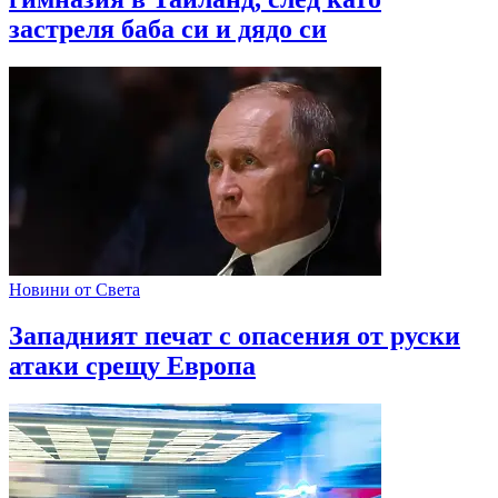
застреля баба си и дядо си
Новини от Света
Западният печат с опасения от руски
атаки срещу Европа