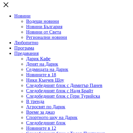
Новини
Водещи новини
Новини България
Новини от Света
Регионални новини
Любопитно
Програма
Предавания
Дарик Кафе
Денят на Дарик
Седмицата на Дарик
Новините в 18
Ники Кънчев Шоу
Следобедният блок с Димитър Панев
Следобедният блок с Надя Брайт
Следобедният блок с Гери Турийска
В тренда
Агросвят по Дарик
Време за джаз
Спортното шоу на Дарик
Следобедният блок
Новините в 12