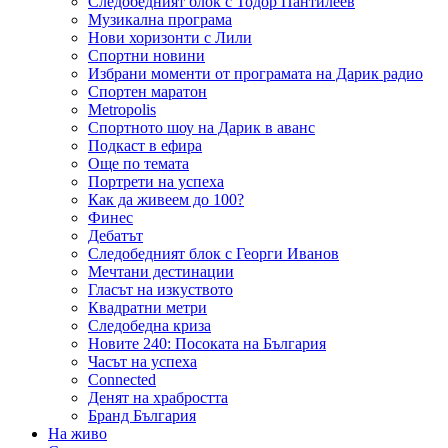
Следобедният блок с Тодор Пантилеев
Музикална програма
Нови хоризонти с Лили
Спортни новини
Избрани моменти от програмата на Дарик радио
Спортен маратон
Metropolis
Спортното шоу на Дарик в аванс
Подкаст в ефира
Още по темата
Портрети на успеха
Как да живеем до 100?
Финес
Дебатът
Следобедният блок с Георги Иванов
Мечтани дестинации
Гласът на изкуството
Квадратни метри
Следобедна криза
Новите 240: Посоката на България
Часът на успеха
Connected
Денят на храбростта
Бранд България
На живо