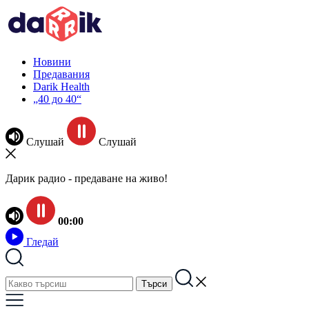
Новини
Предавания
Darik Health
„40 до 40“
Слушай
Слушай
Дарик радио - предаване на живо!
00:00
Гледай