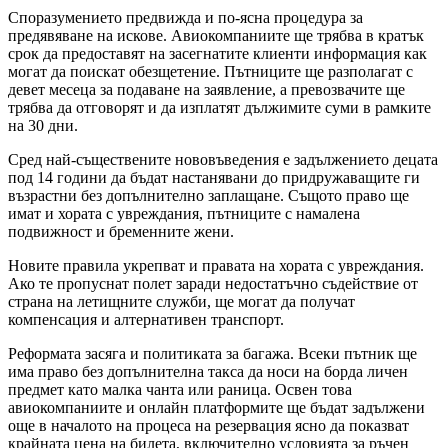
Споразумението предвижда и по-ясна процедура за
предявяване на искове. Авиокомпаниите ще трябва в кратък
срок да предоставят на засегнатите клиенти информация как
могат да поискат обезщетение. Пътниците ще разполагат с
девет месеца за подаване на заявление, а превозвачите ще
трябва да отговорят и да изплатят дължимите суми в рамките
на 30 дни.
Сред най-съществените нововъведения е задължението децата
под 14 години да бъдат настанявани до придружаващите ги
възрастни без допълнително заплащане. Същото право ще
имат и хората с увреждания, пътниците с намалена
подвижност и бременните жени.
Новите правила укрепват и правата на хората с увреждания.
Ако те пропуснат полет заради недостатъчно съдействие от
страна на летищните служби, ще могат да получат
компенсация и алтернативен транспорт.
Реформата засяга и политиката за багажа. Всеки пътник ще
има право без допълнителна такса да носи на борда личен
предмет като малка чанта или раница. Освен това
авиокомпаниите и онлайн платформите ще бъдат задължени
още в началото на процеса на резервация ясно да показват
крайната цена на билета, включително условията за ръчен