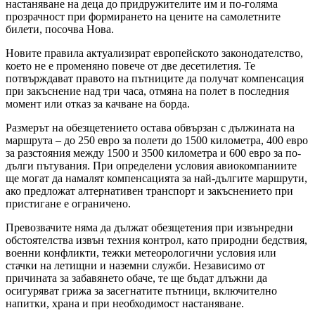
настаняване на деца до придружителите им и по-голяма
прозрачност при формирането на цените на самолетните
билети, посочва Нова.
Новите правила актуализират европейското законодателство,
което не е променяно повече от две десетилетия. Те
потвърждават правото на пътниците да получат компенсация
при закъснение над три часа, отмяна на полет в последния
момент или отказ за качване на борда.
Размерът на обезщетението остава обвързан с дължината на
маршрута – до 250 евро за полети до 1500 километра, 400 евро
за разстояния между 1500 и 3500 километра и 600 евро за по-
дълги пътувания. При определени условия авиокомпаниите
ще могат да намалят компенсацията за най-дългите маршрути,
ако предложат алтернативен транспорт и закъснението при
пристигане е ограничено.
Превозвачите няма да дължат обезщетения при извънредни
обстоятелства извън техния контрол, като природни бедствия,
военни конфликти, тежки метеорологични условия или
стачки на летищни и наземни служби. Независимо от
причината за забавянето обаче, те ще бъдат длъжни да
осигуряват грижа за засегнатите пътници, включително
напитки, храна и при необходимост настаняване.