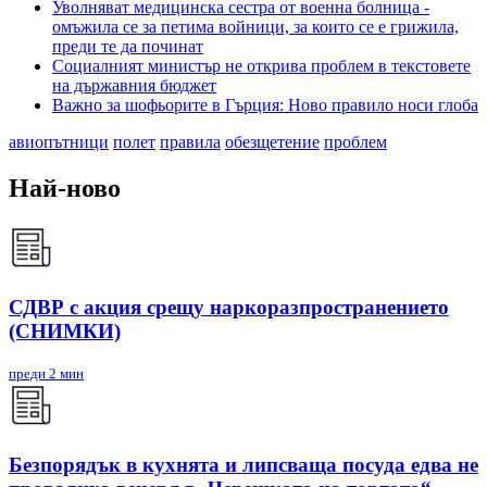
Уволняват медицинска сестра от военна болница -
омъжила се за петима войници, за които се е грижила,
преди те да починат
Социалният министър не открива проблем в текстовете
на държавния бюджет
Важно за шофьорите в Гърция: Ново правило носи глоба
авиопътници
полет
правила
обезщетение
проблем
Най-ново
СДВР с акция срещу наркоразпространението
(СНИМКИ)
преди 2 мин
Безпорядък в кухнята и липсваща посуда едва не