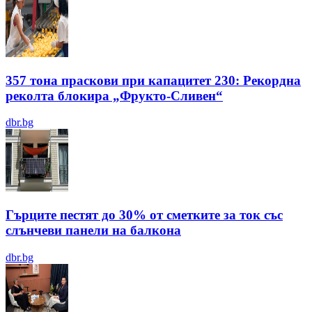
357 тона праскови при капацитет 230: Рекордна
реколта блокира „Фрукто-Сливен“
dbr.bg
Гърците пестят до 30% от сметките за ток със
слънчеви панели на балкона
dbr.bg