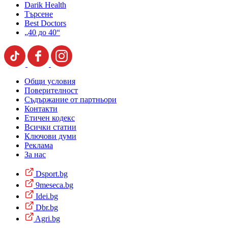
Darik Health
Търсене
Best Doctors
„40 до 40“
Общи условия
Поверителност
Съдържание от партньори
Контакти
Етичен кодекс
Всички статии
Ключови думи
Реклама
За нас
Dsport.bg
9meseca.bg
Idei.bg
Dbr.bg
Agri.bg