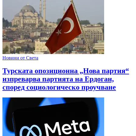
Новини от Света
Турската опозиционна „Нова партия“
изпреварва партията на Ердоган,
според социологическо проучване