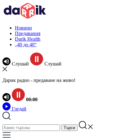
Новини
Предавания
Darik Health
„40 до 40“
Слушай
Слушай
Дарик радио - предаване на живо!
00:00
Гледай