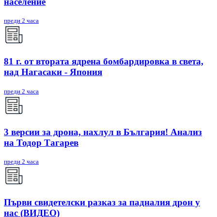
население
преди 2 часа
81 г. от втората ядрена бомбардировка в света,
над Нагасаки - Япония
преди 2 часа
3 версии за дрона, нахлул в България! Анализ
на Тодор Тагарев
преди 2 часа
Първи свидетелски разказ за падналия дрон у
нас (ВИДЕО)