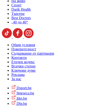
На живо
Спорт
Darik Health
Търсене
Best Doctors
„40 до 40“
Общи условия
Поверителност
Съдържание от партньори
Контакти
Етичен кодекс
Всички статии
Ключови думи
Реклама
За нас
Dsport.bg
9meseca.bg
Idei.bg
Dbr.bg