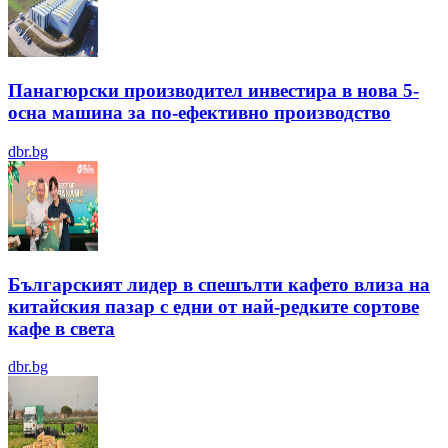
Панагюрски производител инвестира в нова 5-
осна машина за по-ефективно производство
dbr.bg
Българският лидер в спешълти кафето влиза на
китайския пазар с едни от най-редките сортове
кафе в света
dbr.bg