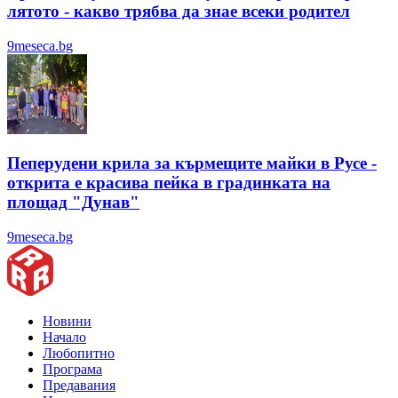
лятотo - какво трябва да знае всеки родител
9meseca.bg
Пеперудени крила за кърмещите майки в Русе -
открита е красива пейка в градинката на
площад "Дунав"
9meseca.bg
Новини
Начало
Любопитно
Програма
Предавания