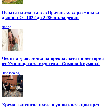
Цената на земята във Врачанско се разминава
двойно: От 1022 до 2286 лв. за декар
dbr.bg
Честита дъщеричка на прекрасната ни лекторка
от Училищата за родители - Симона Крумова!
9meseca.bg
Хрема, запушено носле и ушни инфекции през