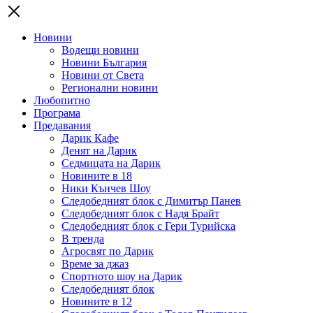
Новини
Водещи новини
Новини България
Новини от Света
Регионални новини
Любопитно
Програма
Предавания
Дарик Кафе
Денят на Дарик
Седмицата на Дарик
Новините в 18
Ники Кънчев Шоу
Следобедният блок с Димитър Панев
Следобедният блок с Надя Брайт
Следобедният блок с Гери Турийска
В тренда
Агросвят по Дарик
Време за джаз
Спортното шоу на Дарик
Следобедният блок
Новините в 12