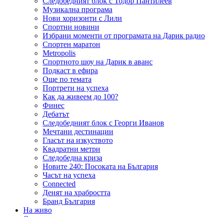
Следобедният блок с Тодор Пантилеев
Музикална програма
Нови хоризонти с Лили
Спортни новини
Избрани моменти от програмата на Дарик радио
Спортен маратон
Metropolis
Спортното шоу на Дарик в аванс
Подкаст в ефира
Още по темата
Портрети на успеха
Как да живеем до 100?
Финес
Дебатът
Следобедният блок с Георги Иванов
Мечтани дестинации
Гласът на изкуството
Квадратни метри
Следобедна криза
Новите 240: Посоката на България
Часът на успеха
Connected
Денят на храбростта
Бранд България
На живо