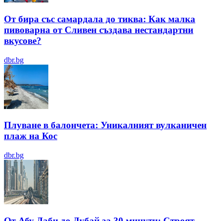
От бира със самардала до тиква: Как малка
пивоварна от Сливен създава нестандартни
вкусове?
dbr.bg
Плуване в балончета: Уникалният вулканичен
плаж на Кос
dbr.bg
От Абу Даби до Дубай за 30 минути: Строят