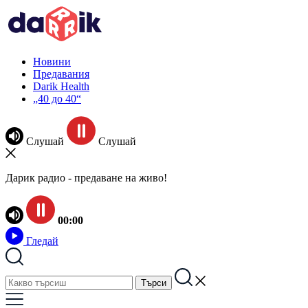
Новини
Предавания
Darik Health
„40 до 40“
Слушай
Слушай
Дарик радио - предаване на живо!
00:00
Гледай