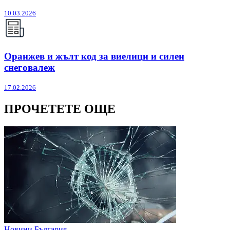
10.03.2026
Оранжев и жълт код за виелици и силен
снеговалеж
17.02.2026
ПРОЧЕТЕТЕ ОЩЕ
Новини България