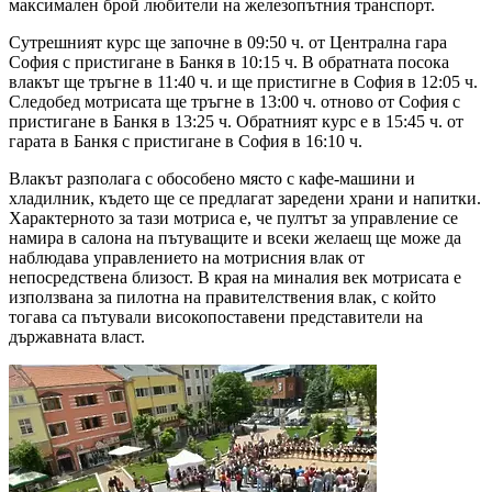
максимален брой любители на железопътния транспорт.
Сутрешният курс ще започне в 09:50 ч. от Централна гара
София с пристигане в Банкя в 10:15 ч. В обратната посока
влакът ще тръгне в 11:40 ч. и ще пристигне в София в 12:05 ч.
Следобед мотрисата ще тръгне в 13:00 ч. отново от София с
пристигане в Банкя в 13:25 ч. Обратният курс е в 15:45 ч. от
гарата в Банкя с пристигане в София в 16:10 ч.
Влакът разполага с обособено място с кафе-машини и
хладилник, където ще се предлагат заредени храни и напитки.
Характерното за тази мотриса е, че пултът за управление се
намира в салона на пътуващите и всеки желаещ ще може да
наблюдава управлението на мотрисния влак от
непосредствена близост. В края на миналия век мотрисата е
използвана за пилотна на правителствения влак, с който
тогава са пътували високопоставени представители на
държавната власт.