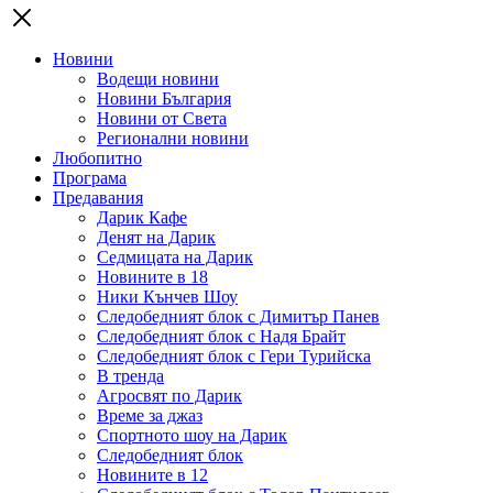
Новини
Водещи новини
Новини България
Новини от Света
Регионални новини
Любопитно
Програма
Предавания
Дарик Кафе
Денят на Дарик
Седмицата на Дарик
Новините в 18
Ники Кънчев Шоу
Следобедният блок с Димитър Панев
Следобедният блок с Надя Брайт
Следобедният блок с Гери Турийска
В тренда
Агросвят по Дарик
Време за джаз
Спортното шоу на Дарик
Следобедният блок
Новините в 12