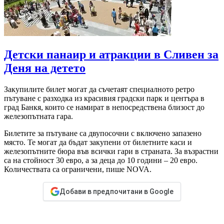
Детски панаир и атракции в Сливен за
Деня на детето
Закупилите билет могат да съчетаят специалното ретро
пътуване с разходка из красивия градски парк и центъра в
град Банкя, които се намират в непосредствена близост до
железопътната гара.
Билетите за пътуване са двупосочни с включено запазено
място. Те могат да бъдат закупени от билетните каси и
железопътните бюра във всички гари в страната. За възрастни
са на стойност 30 евро, а за деца до 10 години – 20 евро.
Количествата са ограничени, пише NOVA.
Добави в предпочитани в Google