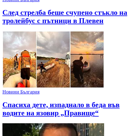
След стрелба беше счупено стъкло на
тролейбус с пътници в Плевен
Новини България
Спасиха дете, изпаднало в беда във
водите на язовир „Правище“