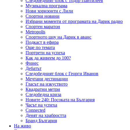
Следобедният блок с Тодор Пантилеев
Музикална програма
Нови хоризонти с Лили
Спортни новини
Избрани моменти от програмата на Дарик радио
Спортен маратон
Metropolis
Спортното шоу на Дарик в аванс
Подкаст в ефира
Още по темата
Портрети на успеха
Как да живеем до 100?
Финес
Дебатът
Следобедният блок с Георги Иванов
Мечтани дестинации
Гласът на изкуството
Квадратни метри
Следобедна криза
Новите 240: Посоката на България
Часът на успеха
Connected
Денят на храбростта
Бранд България
На живо