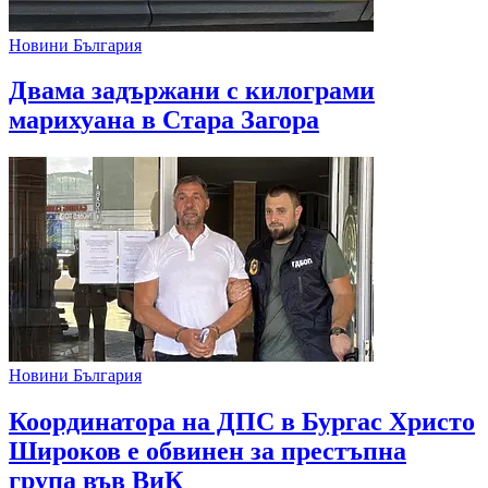
Новини България
Двама задържани с килограми
марихуана в Стара Загора
Новини България
Координатора на ДПС в Бургас Христо
Широков е обвинен за престъпна
група във ВиК