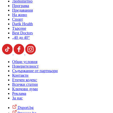
Любопитно
Програма
Предавания
На живо
Спорт
Darik Health
Търсене
Best Doctors
„40 до 40“
Общи условия
Поверителност
Съдържание от партньори
Контакти
Етичен кодекс
Всички статии
Ключови думи
Реклама
За нас
Dsport.bg