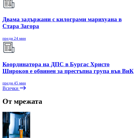
Двама задържани с килограми марихуана в
Стара Загора
преди 24 мин
Координатора на ДПС в Бургас Христо
Широков е обвинен за престъпна група във ВиК
преди 45 мин
Всички
От мрежата