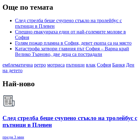
Още по темата
След стрелба беше счупено стъкло на тролейбус с
пътници в Плевен
Спешно евакуираха един от най-големите молове в
София
Голям пожар пламна в София, девет екипа са на място
Катастрофа затвори главния път София – Варна край
Велико Търново, две деца са пострадали
емблематична
ретро
мотриса
пътници
влак
София
Банкя
Ден
на детето
Най-ново
След стрелба беше счупено стъкло на тролейбус с
пътници в Плевен
преди 3 мин