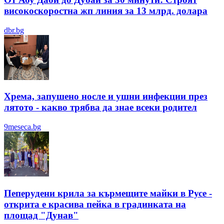
високоскоростна жп линия за 13 млрд. долара
dbr.bg
Хрема, запушено носле и ушни инфекции през
лятотo - какво трябва да знае всеки родител
9meseca.bg
Пеперудени крила за кърмещите майки в Русе -
открита е красива пейка в градинката на
площад "Дунав"