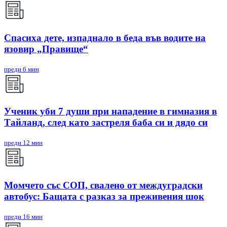
Спасиха дете, изпаднало в беда във водите на
язовир „Правище“
преди 6 мин
Ученик уби 7 души при нападение в гимназия в
Тайланд, след като застреля баба си и дядо си
преди 12 мин
Mомчето със СОП, свалено от междуградски
автобус: Бащата с разказ за преживения шок
преди 16 мин