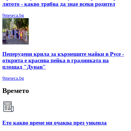
лятотo - какво трябва да знае всеки родител
9meseca.bg
Пеперудени крила за кърмещите майки в Русе -
открита е красива пейка в градинката на
площад "Дунав"
9meseca.bg
Времето
Ето какво време ни очаква през уикенда