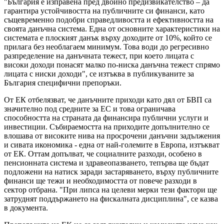
"България е изправена пред двойно предизвикателство – да
гарантира устойчивостта на публичните си финанси, като
същевременно подобри справедливостта и ефективността на
своята данъчна система. Една от основните характеристики на
системата е плоският данък върху доходите от 10%, който се
прилага без необлагаем минимум. Това води до регресивно
разпределение на данъчната тежест, при което лицата с
високи доходи понасят малко по-ниска данъчна тежест спрямо
лицата с ниски доходи", се изтъква в публикуваните за
България специфични препоръки.
От ЕК отбелязват, че данъчните приходи като дял от БВП са
значително под средните за ЕС и това ограничава
способността на страната да финансира публични услуги и
инвестиции. Събираемостта на приходите допълнително се
влошава от високите нива на просрочени данъчни задължения
и сивата икономика - една от най-големите в Европа, изтъкват
от ЕК. Оттам допълват, че социалните разходи, особено в
пенсионната система и здравеопазването, тепърва ще бъдат
подложени на натиск заради застаряването, върху публичните
финанси ще тежи и необходимостта от повече разходи в
сектор отбрана. "При липса на целеви мерки тези фактори ще
затруднят поддържането на фискалната дисциплина", се казва
в документа.