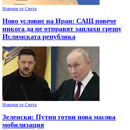
Новини от Света
Ново условие на Иран: САЩ повече
никога да не отправят заплахи срещу
Ислямската република
Новини от Света
Зеленски: Путин готви нова масова
мобилизация