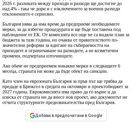
2026 г. разликата между приходи и разходи ще достигне до
над 4% - така че дори и с изключението за военни разходи
отклонението е сериозно.
България няма да има време да предприеме необходимите
мерки, за да избегне процедурата и ще бъде поставена под
наблюдение от ЕК. От комисията все още не са видяли план за
бюджета за тази година, но очаква от правителството по-
значителни реформи за вдигане на събираемостта на
приходите и ограничаване на разходите, а не козметични
промени, подчертаха източниците.
Ако обаче не предприемем никакви мерки в следващите 6
месеца, страната ни може да бъде обект на санкции.
Като член на еврозоната България за пръв път ще трябва да
предаде в Брюксел в средата на октомври и проектобюджет за
2027 година. Еврокомисията има право да го върне и да
изиска от страната ни да внесе нов проект, ако документът не
отчита структурните предизвикателства пред България.
Добави в предпочитани в Google