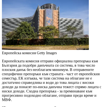
Европейска комисия
Getty Images
Европейската комисия отправи официална препоръка към
България да подобри данъчната си система, в това число
плоския данък без необлагаем минимум. В отправените
специфични препоръки към страната - част от европейския
семестър, ЕК изтъква, че тази система на облагане не е
достатъчно справедлива и води до това лицата с високи
доходи да понасят по-ниска данъчна тежест спрямо лицата с
ниски доходи. Сходна препоръка - за преминаване към
прогресивно подоходно облагане, отправи преди време и
МВФ.