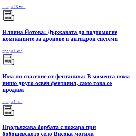
преди 23 мин
Илияна Йотова: Държавата да подпомогне
компаниите за дронове и антидрон системи
преди 1 час
Има ли спасение от фентанила: В момента няма
нищо друго освен фентанил, само това се
продава
преди 1 час
Продължава борбата с пожара при
бобошевското село Висока могила