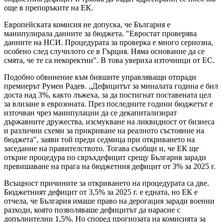
още в препоръките на ЕК.
Европейската комисия не допуска, че България е
манипулирала данните за бюджета. "Евростат проверява
данните на НСИ. Процедурата за проверка е много сериозна,
особено след случилото се в Гърция. Няма основание да се
смята, че те са некоректни". В това увериха източници от ЕС.
Подобно обвинение към бившите управляващи отпради
премиерът Румен Радев. „Дефицитът за миналата година е бил
доста над 3%, както лъжеха, за да постигнат поставената цел
за влизане в еврозоната. През последните години бюджетът е
източван чрез манипулации да се декапитализират
държавните дружества, изсмукване на ликвидност от бизнеса
и различни схеми за прикриване на реалното състояние на
бюджета", заяви той преди седмица при откриването на
заседание на правителството. Тогава съобщи и, че ЕК ще
открие процедура по свръхдефицит срещу България заради
превишаване на прага на бюджетния дефицит от 3% за 2025 г.
Всъщност причините за откриването на процедурата са две.
Бюджетният дефицит от 3,5% за 2025 г. е едната, но ЕК е
отчела, че България имаше право на дерогация заради военни
разходи, която позволяваше дефицитът да нарасне с
допълнителни 1,5%. Но според прогнозата на комисията за