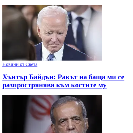
Новини от Света
Хънтър Байдън: Ракът на баща ми се
разпрострянява към костите му