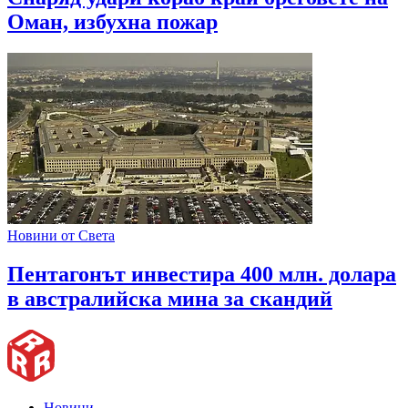
Оман, избухна пожар
Новини от Света
Пентагонът инвестира 400 млн. долара
в австралийска мина за скандий
Новини