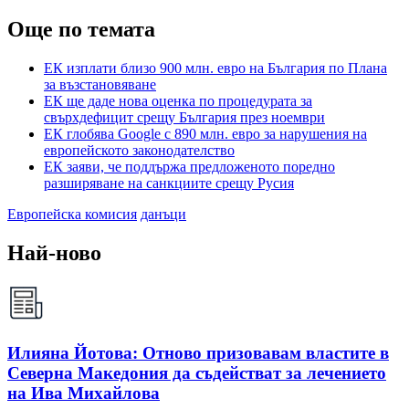
Още по темата
ЕК изплати близо 900 млн. евро на България по Плана
за възстановяване
ЕК ще даде нова оценка по процедурата за
свърхдефицит срещу България през ноември
ЕК глобява Google с 890 млн. евро за нарушения на
европейското законодателство
ЕК заяви, че поддържа предложеното поредно
разширяване на санкциите срещу Русия
Европейска комисия
данъци
Най-ново
Илияна Йотова: Отново призовавам властите в
Северна Македония да съдействат за лечението
на Ива Михайлова