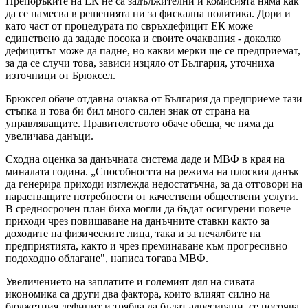
Препоръките на ЕК не са задължителни и комисията няма как
да се намесва в решенията ни за фискална политика. Дори и
като част от процедурата по свръхдефицит ЕК може
единствено да зададе посока и своите очаквания - доколко
дефицитът може да падне, но какви мерки ще се предприемат,
за да се случи това, зависи изцяло от България, уточниха
източници от Брюксел.
Брюксел обаче отдавна очаква от България да предприеме тази
стъпка и това би бил много силен знак от страна на
управляващите. Правителството обаче обеща, че няма да
увеличава данъци.
Сходна оценка за данъчната система даде и МВФ в края на
миналата година. „Способността на режима на плоския данък
да генерира приходи изглежда недостатъчна, за да отговори на
нарастващите потребности от качествени обществени услуги.
В средносрочен план биха могли да бъдат осигурени повече
приходи чрез повишаване на данъчните ставки както за
доходите на физическите лица, така и за печалбите на
предприятията, както и чрез преминаване към прогресивно
подоходно облагане", написа тогава МВФ.
Увеличението на заплатите и големият дял на сивата
икономика са други два фактора, които влияят силно на
бюджетния дефицит и трябва да бъдат адресирани, се посочва