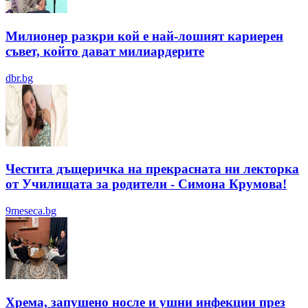
Милионер разкри кой е най-лошият кариерен
съвет, който дават милиардерите
dbr.bg
Честита дъщеричка на прекрасната ни лекторка
от Училищата за родители - Симона Крумова!
9meseca.bg
Хрема, запушено носле и ушни инфекции през