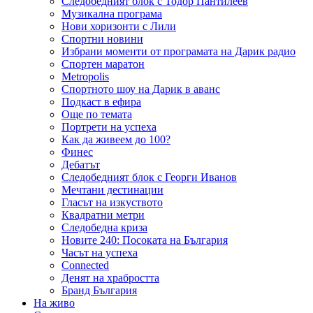
Следобедният блок с Тодор Пантилеев
Музикална програма
Нови хоризонти с Лили
Спортни новини
Избрани моменти от програмата на Дарик радио
Спортен маратон
Metropolis
Спортното шоу на Дарик в аванс
Подкаст в ефира
Още по темата
Портрети на успеха
Как да живеем до 100?
Финес
Дебатът
Следобедният блок с Георги Иванов
Мечтани дестинации
Гласът на изкуството
Квадратни метри
Следобедна криза
Новите 240: Посоката на България
Часът на успеха
Connected
Денят на храбростта
Бранд България
На живо