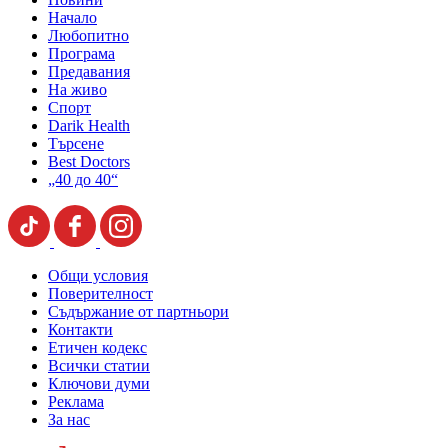
Начало
Любопитно
Програма
Предавания
На живо
Спорт
Darik Health
Търсене
Best Doctors
„40 до 40“
Общи условия
Поверителност
Съдържание от партньори
Контакти
Етичен кодекс
Всички статии
Ключови думи
Реклама
За нас