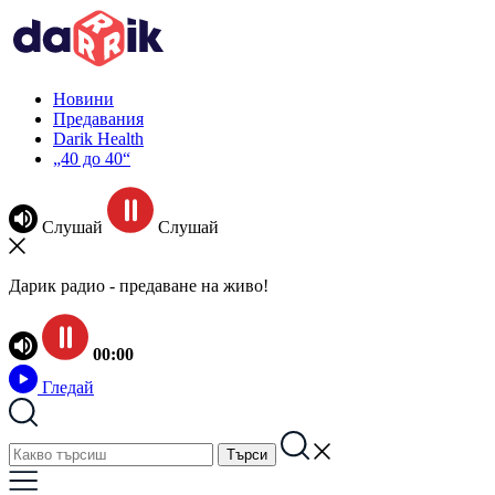
Новини
Предавания
Darik Health
„40 до 40“
Слушай
Слушай
Дарик радио - предаване на живо!
00:00
Гледай