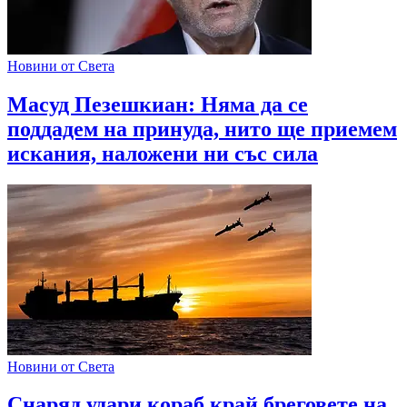
Новини от Света
Масуд Пезешкиан: Няма да се
поддадем на принуда, нито ще приемем
искания, наложени ни със сила
Новини от Света
Снаряд удари кораб край бреговете на