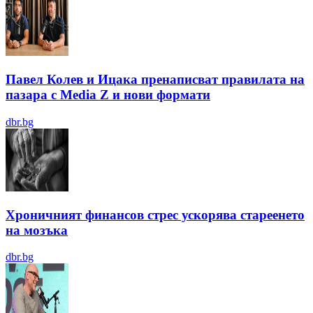
Павел Колев и Ицака пренаписват правилата на
пазара с Media Z и нови формати
dbr.bg
Хроничният финансов стрес ускорява стареенето
на мозъка
dbr.bg