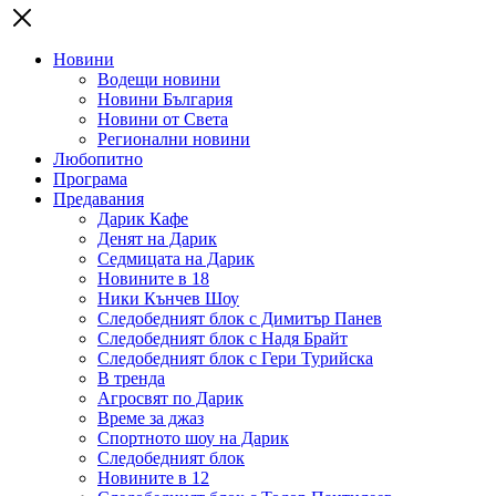
Новини
Водещи новини
Новини България
Новини от Света
Регионални новини
Любопитно
Програма
Предавания
Дарик Кафе
Денят на Дарик
Седмицата на Дарик
Новините в 18
Ники Кънчев Шоу
Следобедният блок с Димитър Панев
Следобедният блок с Надя Брайт
Следобедният блок с Гери Турийска
В тренда
Агросвят по Дарик
Време за джаз
Спортното шоу на Дарик
Следобедният блок
Новините в 12