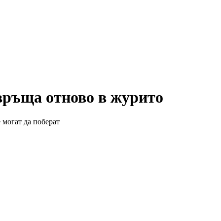
авръща отново в журито
 могат да поберат