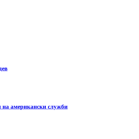
дев
и на американски служби