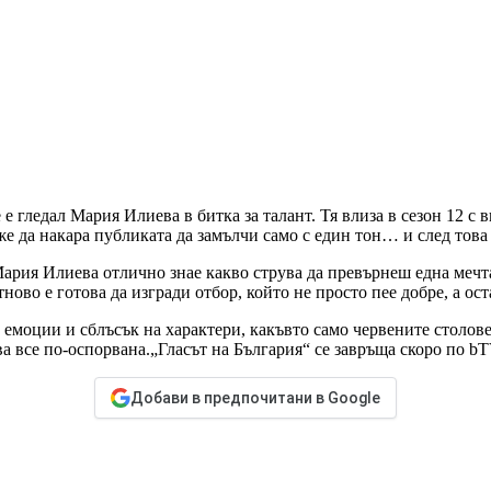
 е гледал Мария Илиева в битка за талант. Тя влиза в сезон 12 с
же да накара публиката да замълчи само с един тон… и след това
 Мария Илиева отлично знае какво струва да превърнеш една мечт
ово е готова да изгради отбор, който не просто пее добре, а ост
 емоции и сблъсък на характери, какъвто само червените столов
ва все по-оспорвана.„Гласът на България“ се завръща скоро по bT
Добави в предпочитани в Google