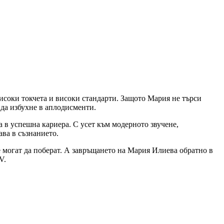
 високи токчета и високи стандарти. Защото Мария не търси
 да избухне в аплодисменти.
а в успешна кариера. С усет към модерното звучене,
ава в съзнанието.
е могат да поберат. А завръщането на Мария Илиева обратно в
V.