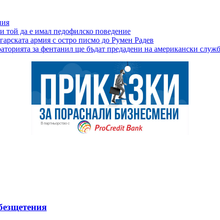
ния
и той да е имал педофилско поведение
гарската армия с остро писмо до Румен Радев
раторията за фентанил ще бъдат предадени на американски служ
безщетения