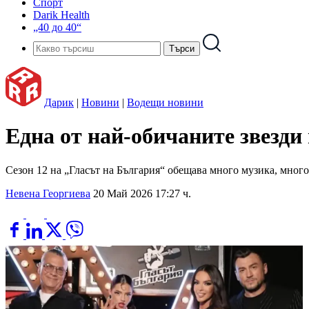
Спорт
Darik Health
„40 до 40“
Дарик
|
Новини
|
Водещи новини
Една от най-обичаните звезди
Сезон 12 на „Гласът на България“ обещава много музика, много
Невена Георгиева
20 Май 2026 17:27 ч.