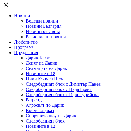
Новини
Водещи новини
Новини България
Новини от Света
Регионални новини
Любопитно
Програма
Предавания
Дарик Кафе
Денят на Дарик
Седмицата на Дарик
Новините в 18
Ники Кънчев Шоу
Следобедният блок с Димитър Панев
Следобедният блок с Надя Брайт
Следобедният блок с Гери Турийска
В тренда
Агросвят по Дарик
Време за джаз
Спортното шоу на Дарик
Следобедният блок
Новините в 12