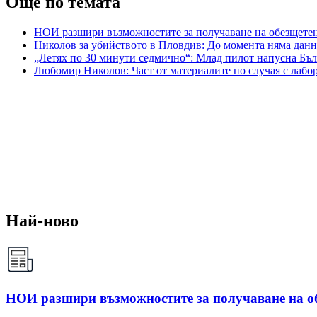
Още по темата
НОИ разшири възможностите за получаване на обезщете
Николов за убийството в Пловдив: До момента няма данн
„Летях по 30 минути седмично“: Млад пилот напусна Бъл
Любомир Николов: Част от материалите по случая с лабо
Най-ново
НОИ разшири възможностите за получаване на о