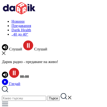
Новини
Предавания
Darik Health
„40 до 40“
Слушай
Слушай
Дарик радио - предаване на живо!
00:00
Гледай