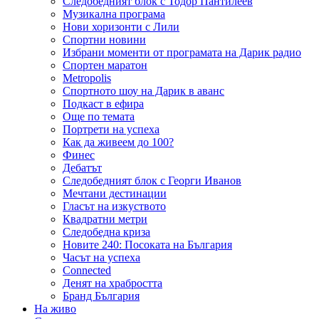
Следобедният блок с Тодор Пантилеев
Музикална програма
Нови хоризонти с Лили
Спортни новини
Избрани моменти от програмата на Дарик радио
Спортен маратон
Metropolis
Спортното шоу на Дарик в аванс
Подкаст в ефира
Още по темата
Портрети на успеха
Как да живеем до 100?
Финес
Дебатът
Следобедният блок с Георги Иванов
Мечтани дестинации
Гласът на изкуството
Квадратни метри
Следобедна криза
Новите 240: Посоката на България
Часът на успеха
Connected
Денят на храбростта
Бранд България
На живо