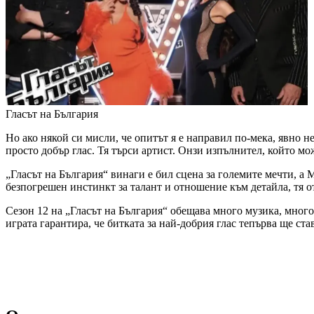
Гласът на България
Но ако някой си мисли, че опитът я е направил по-мека, явно не
просто добър глас. Тя търси артист. Онзи изпълнител, който мо
„Гласът на България“ винаги е бил сцена за големите мечти, а
безпогрешен инстинкт за талант и отношение към детайла, тя отн
Сезон 12 на „Гласът на България“ обещава много музика, много
играта гарантира, че битката за най-добрия глас тепърва ще ста