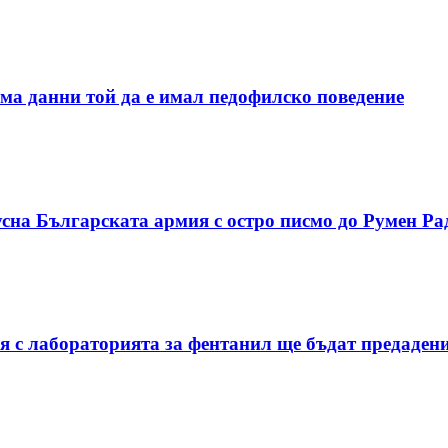
ма данни той да е имал педофилско поведение
сна Българската армия с остро писмо до Румен Ра
я с лабораторията за фентанил ще бъдат предаден