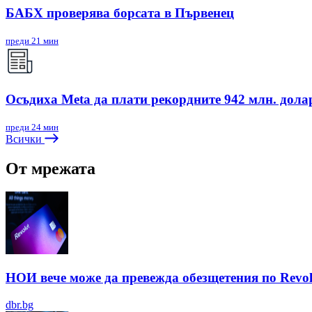
БАБХ проверява борсата в Първенец
преди 21 мин
Осъдиха Meta да плати рекордните 942 млн. дола
преди 24 мин
Всички
От мрежата
НОИ вече може да превежда обезщетения по Revol
dbr.bg