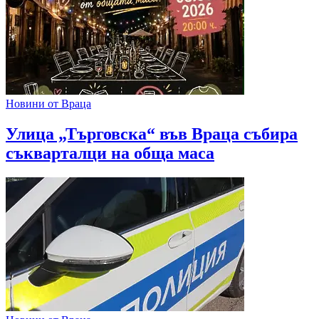
Новини от Враца
Улица „Търговска“ във Враца събира
съкварталци на обща маса