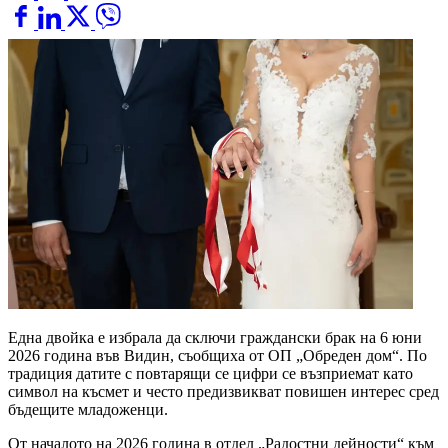
Една двойка е избрала да сключи граждански брак на 6 юни
2026 година във Видин, съобщиха от ОП „Обреден дом“. По
традиция датите с повтарящи се цифри се възприемат като
символ на късмет и често предизвикват повишен интерес сред
бъдещите младоженци.
От началото на 2026 година в отдел „Радостни дейности“ към