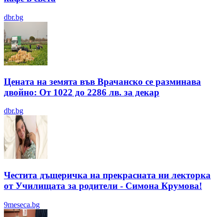
dbr.bg
Цената на земята във Врачанско се разминава
двойно: От 1022 до 2286 лв. за декар
dbr.bg
Честита дъщеричка на прекрасната ни лекторка
от Училищата за родители - Симона Крумова!
9meseca.bg