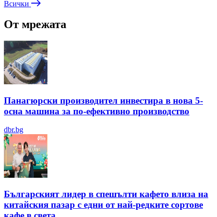
Всички
От мрежата
Панагюрски производител инвестира в нова 5-
осна машина за по-ефективно производство
dbr.bg
Българският лидер в спешълти кафето влиза на
китайския пазар с едни от най-редките сортове
кафе в света