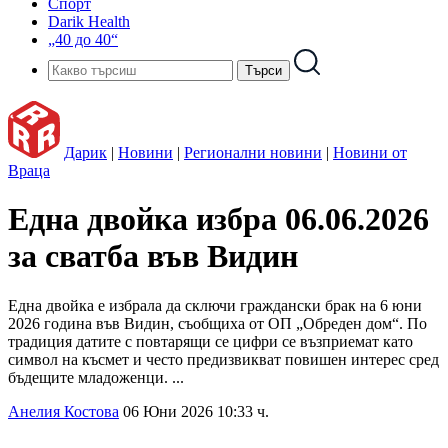
Спорт
Darik Health
„40 до 40“
Дарик
|
Новини
|
Регионални новини
|
Новини от
Враца
Една двойка избра 06.06.2026
за сватба във Видин
Една двойка е избрала да сключи граждански брак на 6 юни
2026 година във Видин, съобщиха от ОП „Обреден дом“. По
традиция датите с повтарящи се цифри се възприемат като
символ на късмет и често предизвикват повишен интерес сред
бъдещите младоженци. ...
Анелия Костова
06 Юни 2026 10:33 ч.