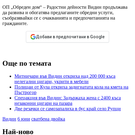
ОП „Обреден дом“ – Радостни дейности Видин продължава
да развива и обогатява предлаганите обредни услуги,
съобразявайки се с очакванията и предпочитанията на
гражданите.
Добави в предпочитани в Google
Още по темата
Митничари във Видин откриха над 200 000 къса
нелегални цигари, укрити в мебели
Полицаи от Кула откриха задигнатата кола на кмета на
Пъстрогор
Спецакция във Видин: Задържаха жена с 2400 къса
незаконни цигари на пазара
Две резачки се самозапалиха в бус край село Рупци
Видин
6 юни
сватбена двойка
Най-ново