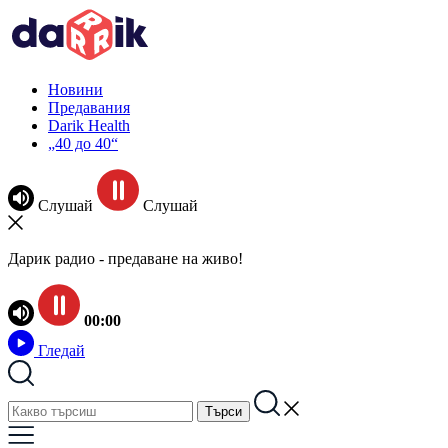
Новини
Предавания
Darik Health
„40 до 40“
Слушай
Слушай
Дарик радио - предаване на живо!
00:00
Гледай