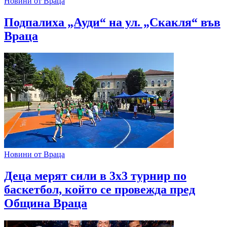
Новини от Враца
Подпалиха „Ауди“ на ул. „Скакля“ във
Враца
Новини от Враца
Деца мерят сили в 3х3 турнир по
баскетбол, който се провежда пред
Община Враца