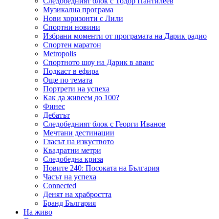
Следобедният блок с Тодор Пантилеев
Музикална програма
Нови хоризонти с Лили
Спортни новини
Избрани моменти от програмата на Дарик радио
Спортен маратон
Metropolis
Спортното шоу на Дарик в аванс
Подкаст в ефира
Още по темата
Портрети на успеха
Как да живеем до 100?
Финес
Дебатът
Следобедният блок с Георги Иванов
Мечтани дестинации
Гласът на изкуството
Квадратни метри
Следобедна криза
Новите 240: Посоката на България
Часът на успеха
Connected
Денят на храбростта
Бранд България
На живо