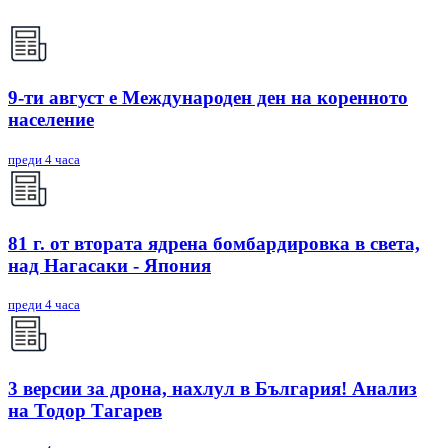
9-ти август е Международен ден на коренното
население
преди 4 часа
81 г. от втората ядрена бомбардировка в света,
над Нагасаки - Япония
преди 4 часа
3 версии за дрона, нахлул в България! Анализ
на Тодор Тагарев