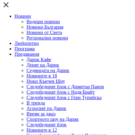
Новини
Водещи новини
Новини България
Новини от Света
Регионални новини
Любопитно
Програма
Предавания
Дарик Кафе
Денят на Дарик
Седмицата на Дарик
Новините в 18
Ники Кънчев Шоу
Следобедният блок с Димитър Панев
Следобедният блок с Надя Брайт
Следобедният блок с Гери Турийска
В тренда
Агросвят по Дарик
Време за джаз
Спортното шоу на Дарик
Следобедният блок
Новините в 12