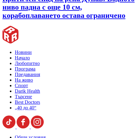
ниво падна с още 10 см,
корабоплаването остава ограничено
Новини
Начало
Любопитно
Програма
Предавания
На живо
Спорт
Darik Health
Търсене
Best Doctors
„40 до 40“
Общи условия