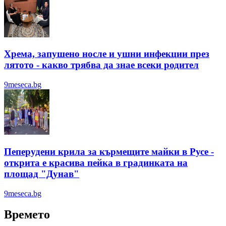
Хрема, запушено носле и ушни инфекции през
лятотo - какво трябва да знае всеки родител
9meseca.bg
Пеперудени крила за кърмещите майки в Русе -
открита е красива пейка в градинката на
площад "Дунав"
9meseca.bg
Времето