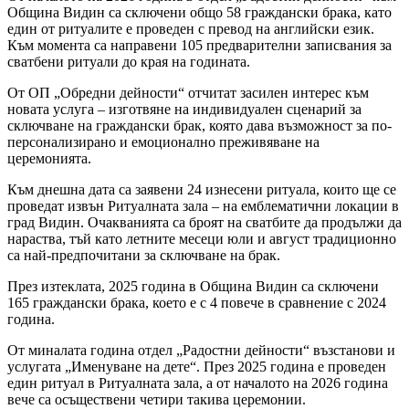
Община Видин са сключени общо 58 граждански брака, като
един от ритуалите е проведен с превод на английски език.
Към момента са направени 105 предварителни записвания за
сватбени ритуали до края на годината.
От ОП „Обредни дейности“ отчитат засилен интерес към
новата услуга – изготвяне на индивидуален сценарий за
сключване на граждански брак, която дава възможност за по-
персонализирано и емоционално преживяване на
церемонията.
Към днешна дата са заявени 24 изнесени ритуала, които ще се
проведат извън Ритуалната зала – на емблематични локации в
град Видин. Очакванията са броят на сватбите да продължи да
нараства, тъй като летните месеци юли и август традиционно
са най-предпочитани за сключване на брак.
През изтеклата, 2025 година в Община Видин са сключени
165 граждански брака, което е с 4 повече в сравнение с 2024
година.
От миналата година отдел „Радостни дейности“ възстанови и
услугата „Именуване на дете“. През 2025 година е проведен
един ритуал в Ритуалната зала, а от началото на 2026 година
вече са осъществени четири такива церемонии.