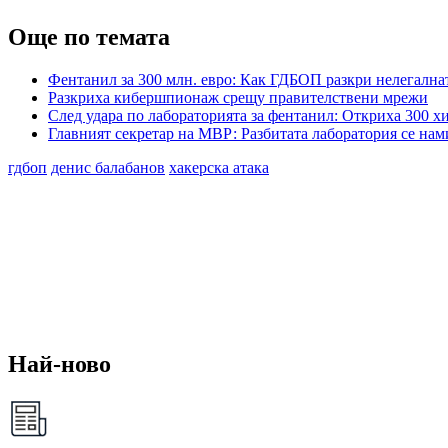
Още по темата
Фентанил за 300 млн. евро: Как ГДБОП разкри нелегална
Разкриха кибершпионаж срещу правителствени мрежи
След удара по лабораторията за фентанил: Откриха 300 хи
Главният секретар на МВР: Разбитата лаборатория се нам
гдбоп
денис балабанов
хакерска атака
Най-ново