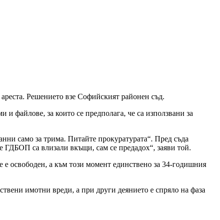
 ареста. Решението взе Софийският районен съд.
 и файлове, за които се предполага, че са използвани за
данни само за трима. Питайте прокуратурата“. Пред съда
че ГДБОП са влизали вкъщи, сам се предадох“, заяви той.
че е освободен, а към този момент единствено за 34-годишния
ствени имотни вреди, а при други деянието е спряло на фаза