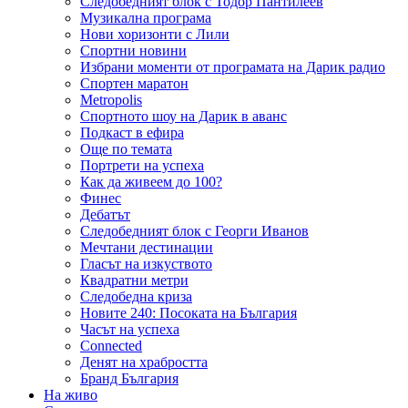
Следобедният блок с Тодор Пантилеев
Музикална програма
Нови хоризонти с Лили
Спортни новини
Избрани моменти от програмата на Дарик радио
Спортен маратон
Metropolis
Спортното шоу на Дарик в аванс
Подкаст в ефира
Още по темата
Портрети на успеха
Как да живеем до 100?
Финес
Дебатът
Следобедният блок с Георги Иванов
Мечтани дестинации
Гласът на изкуството
Квадратни метри
Следобедна криза
Новите 240: Посоката на България
Часът на успеха
Connected
Денят на храбростта
Бранд България
На живо