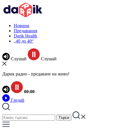
Новини
Предавания
Darik Health
„40 до 40“
Слушай
Слушай
Дарик радио - предаване на живо!
00:00
Гледай