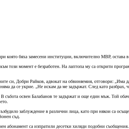
при която бяха замесени институции, включително МВР, остава в
към този момент е безработен. На лаптопа му са открити програми
нните си, Добри Райков, адвокат на обвиняемия, отговори: „Има 
няма да се укрие. „Не искам да ме задържат. След като разбрах, 
. В събота освен Балабанов те задържат и още един мъж. Той оба
ето.
ъзбудило заблуждение в различни лица, като при някои са осъще
йонен съд.
чен абонамент са изпратили десетки хиляди подобни съобщения.