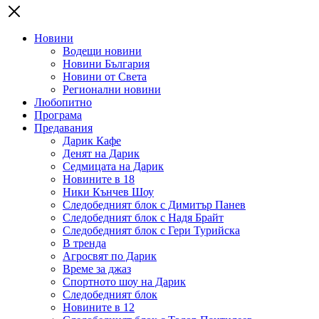
Новини
Водещи новини
Новини България
Новини от Света
Регионални новини
Любопитно
Програма
Предавания
Дарик Кафе
Денят на Дарик
Седмицата на Дарик
Новините в 18
Ники Кънчев Шоу
Следобедният блок с Димитър Панев
Следобедният блок с Надя Брайт
Следобедният блок с Гери Турийска
В тренда
Агросвят по Дарик
Време за джаз
Спортното шоу на Дарик
Следобедният блок
Новините в 12