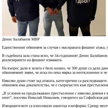
Денис Балабанов
МВР
Единственият обвиняем за случая с масираната фишинг атака, 
В съдебната зала стана ясно, че 34-годишният Денис Балабанов 
реализирането на фишинг измамата.
На въпрос дали в залата е било казано, че 300 души са дали да
обвиняемият заяви, че иска по-лека мярка за неотклонение и че 
Няколко души стоят зад атаката, категорични са разследващите
обвиняем има доказателства, че е съпричастен към престъплени
„В условия на продължавано престъпление с няколко деяния е в
опит“, посочва Николай Николаев, говорител на Софийския ра
Извършителите са използвали азиатска платформа. Срещу месе