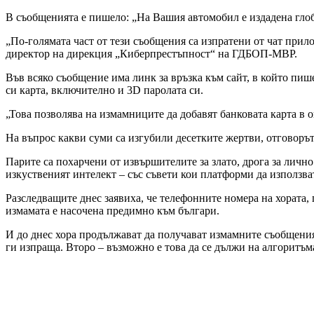
В съобщенията е пишело: „На Вашия автомобил е издадена глоба
„По-голямата част от тези съобщения са изпратени от чат прил
директор на дирекция „Киберпрестъпност“ на ГДБОП-МВР.
Във всяко съобщение има линк за връзка към сайт, в който пише
си карта, включително и 3D паролата си.
„Това позволява на измамниците да добавят банковата карта в 
На въпрос какви суми са изгубили десетките жертви, отговорът 
Парите са похарчени от извършителите за злато, дрога за личн
изкуственият интелект – със съвети кои платформи да използва
Разследващите днес заявиха, че телефонните номера на хората
измамата е насочена предимно към българи.
И до днес хора продължават да получават измамните съобщения
ги изпраща. Второ – възможно е това да се дължи на алгоритъма