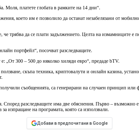
. Моля, платете глобата в рамките на 14 дни“.
ожения, което им е позволило да останат незабелязани от мобилн
, че трябва да се плати задължението. Целта на измамниците е п
онлайн портфейл“, посочват разследващите.
е: „От 300 – 500 до няколко хиляди евро“, предаде bTV.
о ползване, скъпа техника, криптовалути и онлайн казина, устан
т.
, получили съобщенията, са генерирани на случаен принцип или
. Според разследващите има две обяснения. Първо – възможно е 
 за изпращане на програмата, която са използвали.
Добави в предпочитани в Google