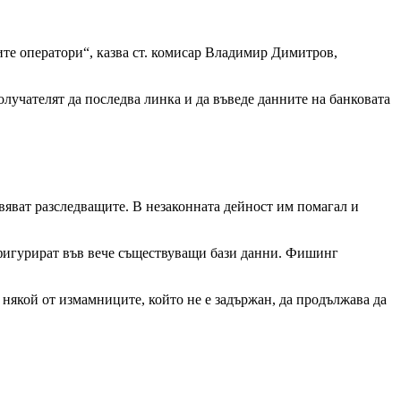
ите оператори“, казва ст. комисар Владимир Димитров,
олучателят да последва линка и да въведе данните на банковата
овяват разследващите. В незаконната дейност им помагал и
 фигурират във вече съществуващи бази данни. Фишинг
някой от измамниците, който не е задържан, да продължава да