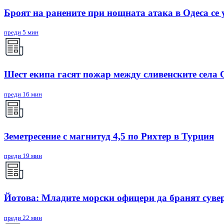
Броят на ранените при нощната атака в Одеса се
преди 5 мин
Шест екипа гасят пожар между сливенските села
преди 16 мин
Земетресение с магнитуд 4,5 по Рихтер в Турция
преди 19 мин
Йотова: Младите морски офицери да бранят суве
преди 22 мин