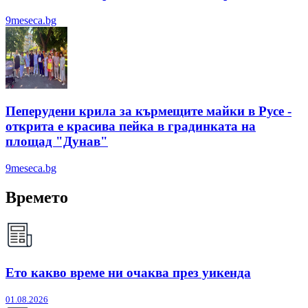
9meseca.bg
Пеперудени крила за кърмещите майки в Русе -
открита е красива пейка в градинката на
площад "Дунав"
9meseca.bg
Времето
Ето какво време ни очаква през уикенда
01.08.2026