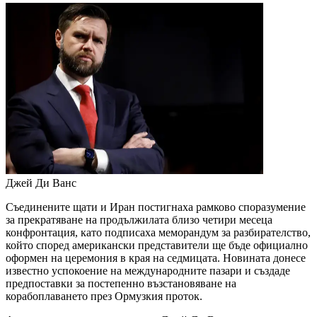
Джей Ди Ванс
Съединените щати и Иран постигнаха рамково споразумение
за прекратяване на продължилата близо четири месеца
конфронтация, като подписаха меморандум за разбирателство,
който според американски представители ще бъде официално
оформен на церемония в края на седмицата. Новината донесе
известно успокоение на международните пазари и създаде
предпоставки за постепенно възстановяване на
корабоплаването през Ормузкия проток.