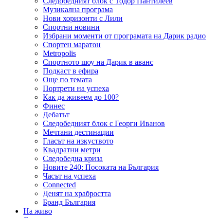
Следобедният блок с Тодор Пантилеев
Музикална програма
Нови хоризонти с Лили
Спортни новини
Избрани моменти от програмата на Дарик радио
Спортен маратон
Metropolis
Спортното шоу на Дарик в аванс
Подкаст в ефира
Още по темата
Портрети на успеха
Как да живеем до 100?
Финес
Дебатът
Следобедният блок с Георги Иванов
Мечтани дестинации
Гласът на изкуството
Квадратни метри
Следобедна криза
Новите 240: Посоката на България
Часът на успеха
Connected
Денят на храбростта
Бранд България
На живо