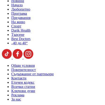
Новини
Начало
Любопитно
Програма
Предавания
На живо
Спорт
Darik Health
Търсене
Best Doctors
„40 до 40“
Общи условия
Поверителност
Съдържание от партньори
Контакти
Етичен кодекс
Всички статии
Ключови думи
Реклама
За нас