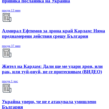
привика посланика на Украйна
преди 13 мин
Адмирал Ефтимов за дрона край Кардам: Няма
преднамерени действия срещу България
преди 37 мин
Жител на Кардам: Дали ще ме удари дрон, или
рак, или туй-онуй, не се притеснявам (ВИДЕО)
преди 1 час
Украйна увери, че не е атакувала умишлено
България