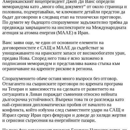
Американският вицепрезидент Джей Ди Ванс определи
меморандума като „много общ документ“ от около страница и
половина, подчертавайки, че ключовите детайли предстои да
бъдат договорени в следващ етап на технически преговори.
По думите му бъдещото споразумение задължително трябва да
предвижда завръщането на инспекторите на Международната
агенция за атомна енергия (МААЕ) в Иран.
Ванс заяви още, че един от основните елементи на
договореностите е САЩ и МААЕ да съдействат за
унищожаването на иранските запаси от високообогатен уран,
предава Нова. Според него това е ясно заложено в
подписания меморандум и представлява важна стъпка към
ограничаване на ядрените рискове в региона.
Споразумението обаче оставя много въпроси без отговор.
Отлагането на същинските преговори по ядрената програма
на Техеран и зависимостта на сделката от развитието на
ситуацията в Ливан пораждат съмнения относно нейната
дългосрочна устойчивост. Въпреки това тя се разглежда като
най-сериозния дипломатически пробив от началото на
конфликта, който избухна след съвместните удари на САЩ и
Израел срещу Иран през февруари и доведе до хиляди жертви
и сериозни сътресения на енергийните пазари.