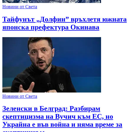
Новини от Света
Тайфунът „Долфин” връхлетя южната
японска префектура Окинава
Новини от Света
Зеленски в Белград: Разбирам
скептицизма на Вучич към ЕС, но
Украйна е във война и няма време за