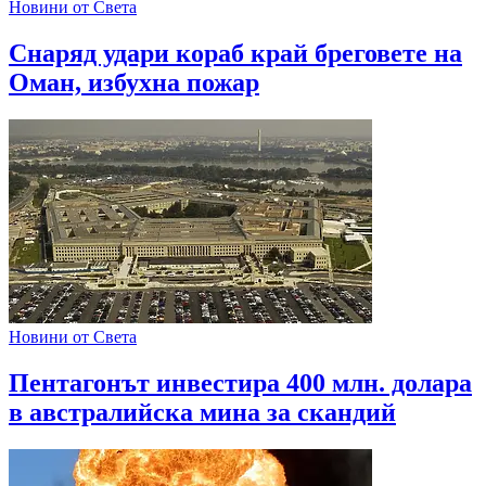
Новини от Света
Снаряд удари кораб край бреговете на
Оман, избухна пожар
Новини от Света
Пентагонът инвестира 400 млн. долара
в австралийска мина за скандий