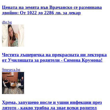
Цената на земята във Врачанско се разминава
двойно: От 1022 до 2286 лв. за декар
dbr.bg
Честита дъщеричка на прекрасната ни лекторка
от Училищата за родители - Симона Крумова!
9meseca.bg
Хрема, запушено носле и ушни инфекции през
лятотo - какво трябва да знае всеки родител