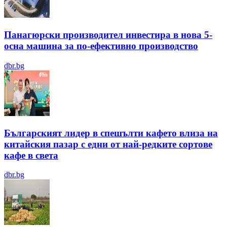
Панагюрски производител инвестира в нова 5-
осна машина за по-ефективно производство
dbr.bg
Българският лидер в спешълти кафето влиза на
китайския пазар с едни от най-редките сортове
кафе в света
dbr.bg