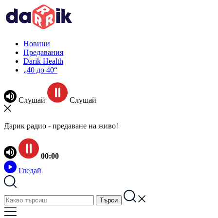
Новини
Предавания
Darik Health
„40 до 40“
Слушай
Слушай
Дарик радио - предаване на живо!
00:00
Гледай