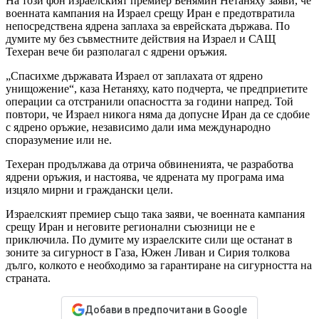
На този фон израелският премиер Бенямин Нетаняху заяви, че
военната кампания на Израел срещу Иран е предотвратила
непосредствена ядрена заплаха за еврейската държава. По
думите му без съвместните действия на Израел и САЩ
Техеран вече би разполагал с ядрени оръжия.
„Спасихме държавата Израел от заплахата от ядрено
унищожение“, каза Нетаняху, като подчерта, че предприетите
операции са отстранили опасността за години напред. Той
повтори, че Израел никога няма да допусне Иран да се сдобие
с ядрено оръжие, независимо дали има международно
споразумение или не.
Техеран продължава да отрича обвиненията, че разработва
ядрени оръжия, и настоява, че ядрената му програма има
изцяло мирни и граждански цели.
Израелският премиер също така заяви, че военната кампания
срещу Иран и неговите регионални съюзници не е
приключила. По думите му израелските сили ще останат в
зоните за сигурност в Газа, Южен Ливан и Сирия толкова
дълго, колкото е необходимо за гарантиране на сигурността на
страната.
Добави в предпочитани в Google