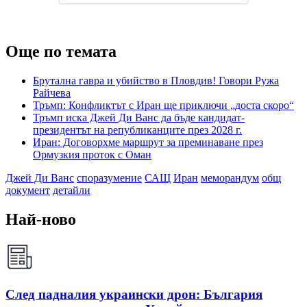
Още по темата
Брутална гавра и убийство в Пловдив! Говори Ружа
Райчева
Тръмп: Конфликтът с Иран ще приключи „доста скоро“
Тръмп иска Джей Ди Ванс да бъде кандидат-
президентът на републиканците през 2028 г.
Иран: Договорхме маршрут за преминаване през
Ормузкия проток с Оман
Джей Ди Ванс
споразумение
САЩ
Иран
меморандум
общ
документ
детайли
Най-ново
След падналия украински дрон: България