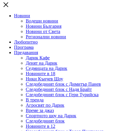
Новини
Водещи новини
Новини България
Новини от Света
Регионални новини
Любопитно
Програма
Предавания
Дарик Кафе
Денят на Дарик
Седмицата на Дарик
Новините в 18
Ники Кънчев Шоу
Следобедният блок с Димитър Панев
Следобедният блок с Надя Брайт
Следобедният блок с Гери Турийска
В тренда
Агросвят по Дарик
Време за джаз
Спортното шоу на Дарик
Следобедният блок
Новините в 12