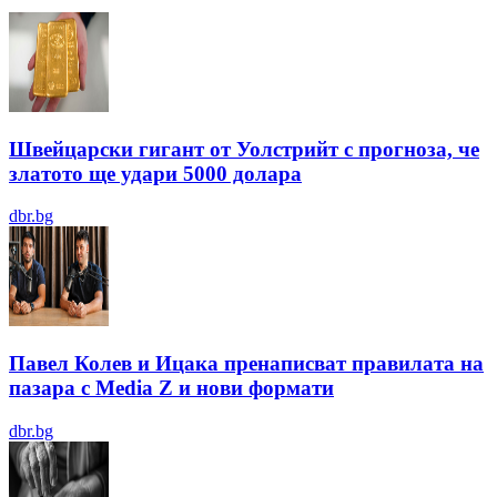
Швейцарски гигант от Уолстрийт с прогноза, че
златото ще удари 5000 долара
dbr.bg
Павел Колев и Ицака пренаписват правилата на
пазара с Media Z и нови формати
dbr.bg