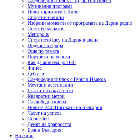
Следобедният блок с Тодор Пантилеев
Музикална програма
Нови хоризонти с Лили
Спортни новини
Избрани моменти от програмата на Дарик радио
Спортен маратон
Metropolis
Спортното шоу на Дарик в аванс
Подкаст в ефира
Още по темата
Портрети на успеха
Как да живеем до 100?
Финес
Дебатът
Следобедният блок с Георги Иванов
Мечтани дестинации
Гласът на изкуството
Квадратни метри
Следобедна криза
Новите 240: Посоката на България
Часът на успеха
Connected
Денят на храбростта
Бранд България
На живо