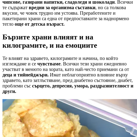
чипсове, газирани напитки, сладоледи и шоколади
. Всички
те съдържат
вредни за организма съставки
, но са толкова
вкусни, че човек трудно им устоява. Преработените и
пакетирани храни са една от предпоставките за наднормено
тегло
още от детска възраст.
Бързите храни влияят и на
килограмите, и на емоциите
Те влияят на здравето, килограмите и начина, по който
изглеждаме и се
чувстваме
. Всички тези храни ежедневно
участват в менюто на хората, като най-често приемани са от
деца и тийнейджъри.
Имат неблагоприятно влияние върху
здравето, като затлъстяване, пред диабетно състояние, диабет,
проблеми със
сърцето, депресия, умора, раздразнителност и
други.