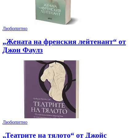
Любопитно
„Жената на френския лейтенант“ от
Джон Фаулз
Любопитно
„Театрите на тялото“ от Джойс