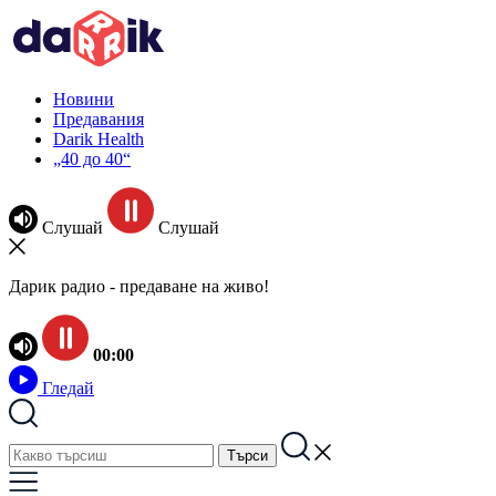
Новини
Предавания
Darik Health
„40 до 40“
Слушай
Слушай
Дарик радио - предаване на живо!
00:00
Гледай