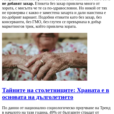
не добавят захар.
Етикета без захар привлича много от
хората, с мисълта че те са по-здравословни. Но никой от тях
не проверява с какво е заместена захарта и дали наистина е
по-добрият вариант. Подобни етикети като без захар, без
консерванти, без ГМО, без глутен се превърнаха в добър
маркетингов трик, който привлича хората.
Тайните на столетниците: Храната е в
основата на дълголетието
По данни от национално социологическо проучване на Тренд
в началото на тази година, 49% от българите страдат от