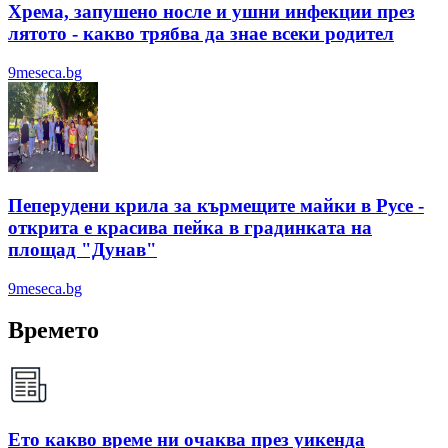
Хрема, запушено носле и ушни инфекции през
лятотo - какво трябва да знае всеки родител
9meseca.bg
Пеперудени крила за кърмещите майки в Русе -
открита е красива пейка в градинката на
площад "Дунав"
9meseca.bg
Времето
Ето какво време ни очаква през уикенда