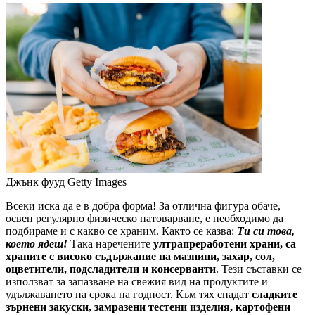
Джънк фууд
Getty Images
Всеки иска да е в добра форма! За отлична фигура обаче,
освен регулярно физическо натоварване, е необходимо да
подбираме и с какво се храним. Както се казва:
Ти си това,
което ядеш!
Така наречените
ултрапреработени храни, са
храните с високо съдържание на мазнини, захар, сол,
оцветители, подсладители и консерванти
. Тези съставки се
използват за запазване на свежия вид на продуктите и
удължаването на срока на годност. Към тях спадат
сладките
зърнени закуски, замразени тестени изделия, картофени