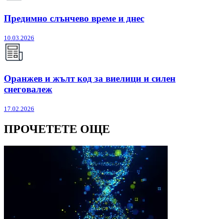
Предимно слънчево време и днес
10.03.2026
Оранжев и жълт код за виелици и силен
снеговалеж
17.02.2026
ПРОЧЕТЕТЕ ОЩЕ