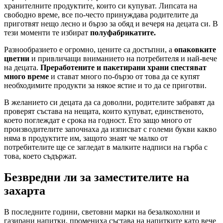
хранителните продуктите, които си купуват. Липсата на
свободно време, все по-често принуждава родителите да
приготвят нещо лесно и бързо за обяд и вечеря на децата си. В
тези моменти те избират
полуфабрикатите.
Разнообразието е огромно, цените са достъпни, а
опаковките
цветни
и привличащи вниманието на потребителя и най-вече
на децата.
Преработените и пакетирани храни спестяват
много време
и стават много по-бързо от това да се купят
необходимите продукти за някое ястие и то да се приготви.
В желанието си децата да са доволни, родителите забравят да
проверят състава на нещата, които купуват, единственото,
което поглеждат е срока на годност. Ето защо много от
производителите започнаха да изписват с големи букви какво
няма в продуктите им, защото знаят че малко от
потребителите ще се загледат в малките надписи на гърба с
това, което съдържат.
Безвредни ли за заместителите на
захарта
В последните години, световни марки на безалкохолни и
газирани напитки, промениха състава на напитките като вече