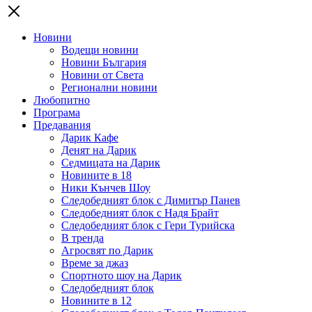
Новини
Водещи новини
Новини България
Новини от Света
Регионални новини
Любопитно
Програма
Предавания
Дарик Кафе
Денят на Дарик
Седмицата на Дарик
Новините в 18
Ники Кънчев Шоу
Следобедният блок с Димитър Панев
Следобедният блок с Надя Брайт
Следобедният блок с Гери Турийска
В тренда
Агросвят по Дарик
Време за джаз
Спортното шоу на Дарик
Следобедният блок
Новините в 12