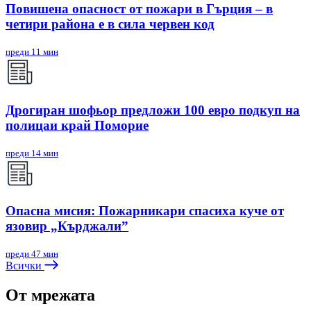
Повишена опасност от пожари в Гърция – в
четири района е в сила червен код
преди 11 мин
Дрогиран шофьор предложи 100 евро подкуп на
полицаи край Поморие
преди 14 мин
Опасна мисия: Пожарникари спасиха куче от
язовир „Кърджали”
преди 47 мин
Всички
От мрежата