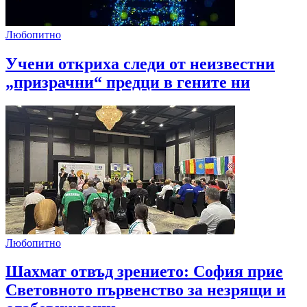
Любопитно
Учени откриха следи от неизвестни
„призрачни“ предци в гените ни
Любопитно
Шахмат отвъд зрението: София прие
Световното първенство за незрящи и