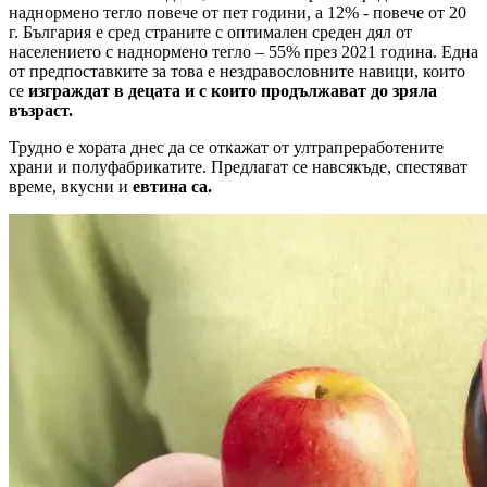
наднормено тегло повече от пет години, а 12% - повече от 20
г. България е сред страните с оптимален среден дял от
населението с наднормено тегло – 55% през 2021 година. Една
от предпоставките за това е нездравословните навици, които
се
изграждат в децата и с които продължават до зряла
възраст.
Трудно е хората днес да се откажат от ултрапреработените
храни и полуфабрикатите. Предлагат се навсякъде, спестяват
време, вкусни и
евтина са.