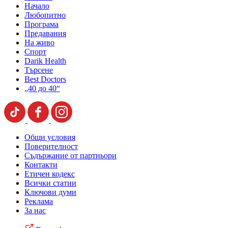
Начало
Любопитно
Програма
Предавания
На живо
Спорт
Darik Health
Търсене
Best Doctors
„40 до 40“
Общи условия
Поверителност
Съдържание от партньори
Контакти
Етичен кодекс
Всички статии
Ключови думи
Реклама
За нас