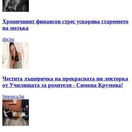
Хроничният финансов стрес ускорява стареенето
на мозъка
dbr.bg
Честита дъщеричка на прекрасната ни лекторка
от Училищата за родители - Симона Крумова!
9meseca.bg