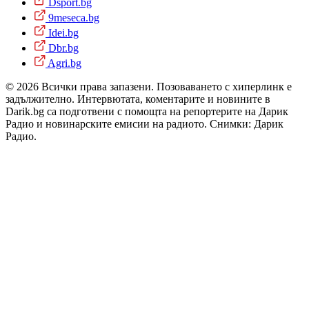
Dsport.bg
9meseca.bg
Idei.bg
Dbr.bg
Agri.bg
© 2026 Всички права запазени. Позоваването с хиперлинк е
задължително. Интервютата, коментарите и новините в
Darik.bg са подготвени с помощта на репортерите на Дарик
Радио и новинарските емисии на радиото. Снимки: Дарик
Радио.