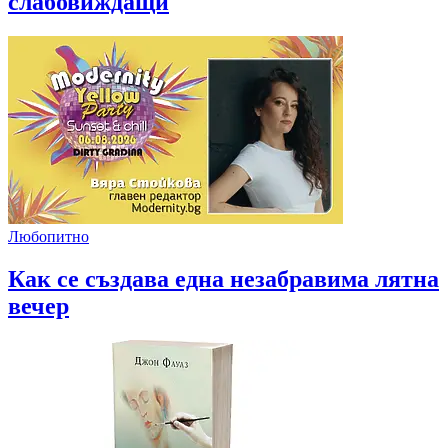
слабовиждащи
Любопитно
Как се създава една незабравима лятна
вечер