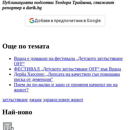
Публикацията подготви Теодора Трайкова, стажант
репортер в darik.bg
Добави в предпочитани в Google
Още по темата
Враца е домакин на фестивала „Детското затлъстяване
OFF“
ФЕСТИВАЛ „Детското затлъстяване OFF“ във Враца
Дерйа Хюсеин: „Липсата на качествен сън повишава
риска от деменция"
Пием ли по-малко и защо се променя начинът ни на
живот?
затлъстяване
джънк
здравословен живот
Най-ново