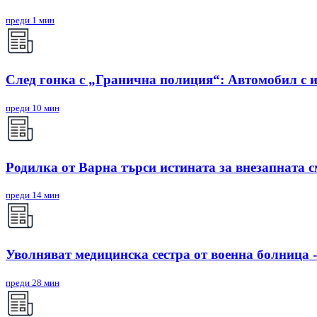
преди 1 мин
След гонка с „Гранична полиция“: Автомобил с и
преди 10 мин
Родилка от Варна търси истината за внезапната см
преди 14 мин
Уволняват медицинска сестра от военна болница -
преди 28 мин