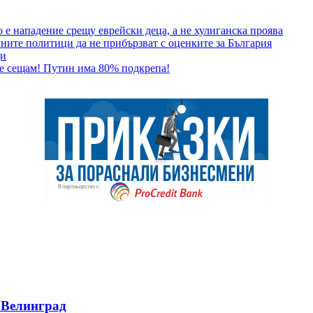
 е нападение срещу еврейски деца, а не хулиганска проява
ните политици да не прибързват с оценките за България
ци
 се сещам! Путин има 80% подкрепа!
 Велинград