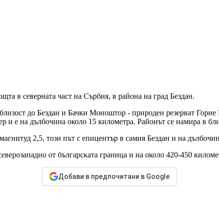
щта в северната част на Сърбия, в района на град Бездан.
 в близост до Бездан и Бачки Моноштор - природен резерват Гор
ер и е на дълбочина около 15 километра. Районът се намира в бл
магнитуд 2,5, този път с епицентър в самия Бездан и на дълбочи
северозападно от българската граница и на около 420-450 киломе
Добави в предпочитани в Google