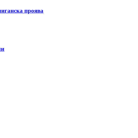
улиганска проява
ли