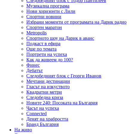
Следобедният блок с Тодор Пантилеев
Музикална програма
Нови хоризонти с Лили
Спортни новини
Избрани моменти от програмата на Дарик радио
Спортен маратон
Metropolis
Спортното шоу на Дарик в аванс
Подкаст в ефира
Още по темата
Портрети на успеха
Как да живеем до 100?
Финес
Дебатът
Следобедният блок с Георги Иванов
Мечтани дестинации
Гласът на изкуството
Квадратни метри
Следобедна криза
Новите 240: Посоката на България
Часът на успеха
Connected
Денят на храбростта
Бранд България
На живо