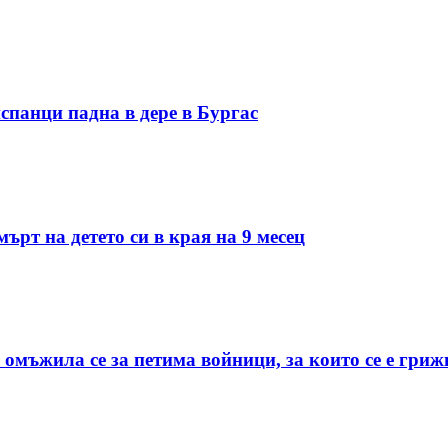
спанци падна в дере в Бургас
ърт на детето си в края на 9 месец
 омъжила се за петима войници, за които се е гриж