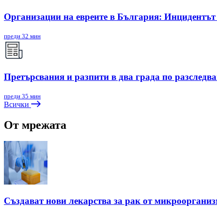
Организации на евреите в България: Инцидентът в
преди 32 мин
Претърсвания и разпити в два града по разследв
преди 35 мин
Всички
От мрежата
Създават нови лекарства за рак от микрооргани