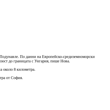
не Подунавле. По данни на Европейско-средиземноморски
изост до границата с Унгария, пише Нова.
на около 8 километра.
тра от София.