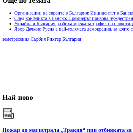
Още по темата
Организации на евреите в България: Инцидентът в Банско
След конфликта в Банско: Премиерът призова чуждестран
Украйна и България разбиха мрежа за трафик на наркоти
Явор Дачков: Русия е най-голямата демокрация, за която
земетресения
Сърбия
Рихтер
България
Най-ново
Пожар до магистрала „Тракия“ при отбивката за