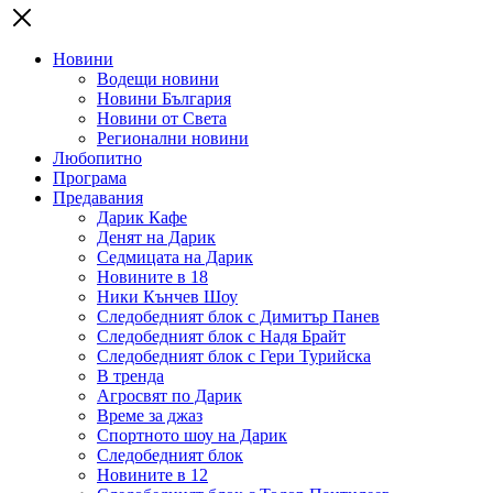
Новини
Водещи новини
Новини България
Новини от Света
Регионални новини
Любопитно
Програма
Предавания
Дарик Кафе
Денят на Дарик
Седмицата на Дарик
Новините в 18
Ники Кънчев Шоу
Следобедният блок с Димитър Панев
Следобедният блок с Надя Брайт
Следобедният блок с Гери Турийска
В тренда
Агросвят по Дарик
Време за джаз
Спортното шоу на Дарик
Следобедният блок
Новините в 12