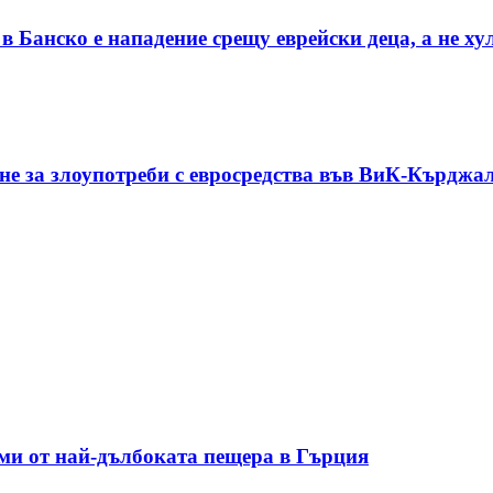
 Банско е нападение срещу еврейски деца, а не х
ане за злоупотреби с евросредства във ВиК-Кърджа
зми от най-дълбоката пещера в Гърция