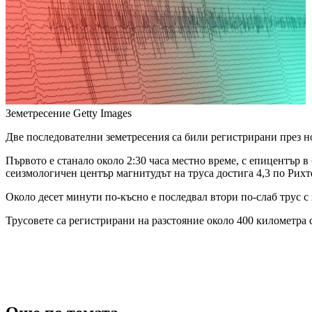
Земетресение
Getty Images
Две последователни земетресения са били регистрирани през но
Първото е станало около 2:30 часа местно време, с епицентър
сеизмологичен център магнитудът на труса достига 4,3 по Рихт
Около десет минути по-късно е последвал втори по-слаб трус с 
Трусовете са регистрирани на разстояние около 400 километра 