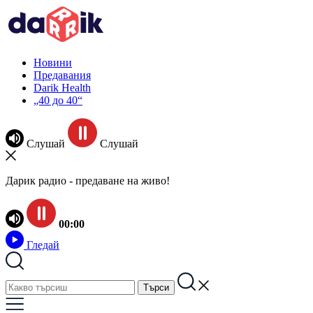
Новини
Предавания
Darik Health
„40 до 40“
Слушай
Слушай
Дарик радио - предаване на живо!
00:00
Гледай