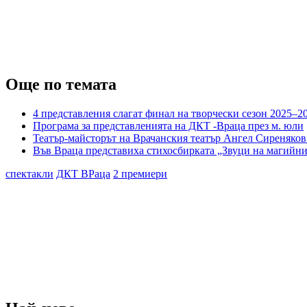
Още по темата
4 представления слагат финал на творчески сезон 2025–2
Програма за представленията на ДКТ -Враца през м. юли
Театър-майсторът на Врачанския театър Ангел Сиреняков
Във Враца представиха стихосбирката „Звуци на магийн
спектакли
ДКТ ВРаца
2 премиери