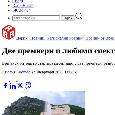
Спорт
Darik Health
„40 до 40“
Дарик
|
Новини
|
Регионални новини
|
Новини от Врац
Две премиери и любими спект
Врачанският театър стартира месец март с две премиери, разно
Анелия Костова
24 Февруари 2025 11:04 ч.