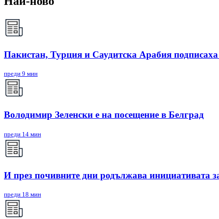
Най-ново
Пакистан, Турция и Саудитска Арабия подписаха
преди 9 мин
Володимир Зеленски е на посещение в Белград
преди 14 мин
И през почивните дни родължава инициативата з
преди 18 мин