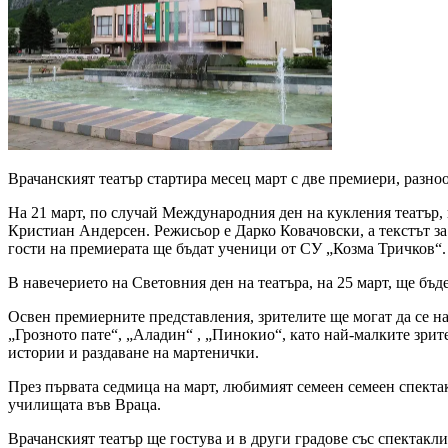
Врачанският театър стартира месец март с две премиери, разн
На 21 март, по случай Международния ден на кукления театър,
Кристиан Андерсен. Режисьор е Дарко Ковачовски, а текстът за
гости на премиерата ще бъдат ученици от СУ „Козма Тричков“.
В навечерието на Световния ден на театъра, на 25 март, ще бъ
Освен премиерните представления, зрителите ще могат да се на
„Грозното пате“, „Аладин“ , „Пинокио“, като най-малките зрите
истории и раздаване на мартенички.
През първата седмица на март, любимият семеен семеен спектак
училищата във Враца.
Врачанският театър ще гостува и в други градове със спектакл