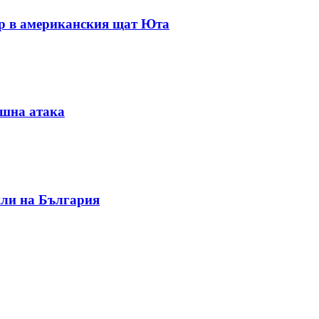
ар в американския щат Юта
ушна атака
или на България