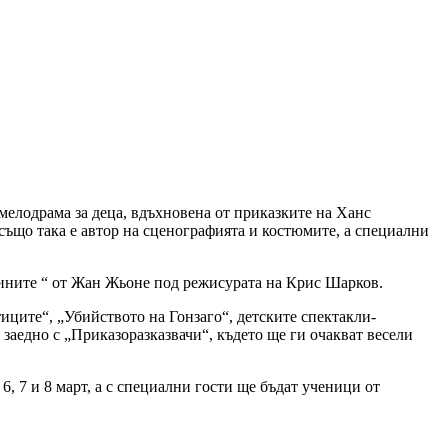
мелодрама за деца, вдъхновена от приказките на Ханс
 също така е автор на сценографията и костюмите, а специални
угините “ от Жан Жьоне под режисурата на Крис Шарков.
иците“, „Убийството на Гонзаго“, детските спектакли-
 заедно с „Приказоразказвачи“, където ще ги очакват весели
, 7 и 8 март, а с специални гости ще бъдат ученици от