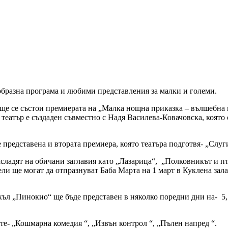
ообразна програма и любими представления за малки и големи.
 ще се състои премиерата на „Малка нощна приказка – вълшебна 
 театър е създаден съвместно с Надя Василева-Ковачовска, която
де представена и втората премиера, която театъра подготвя- „Сл
сладят на обичани заглавия като „Лазарица“, „Полковникът и пт
ли ще могат да отпразнуват Баба Марта на 1 март в Куклена зала
ъл „Пинокио“ ще бъде представен в няколко поредни дни на- 5, 6
ите- „Кошмарна комедия “, „Извън контрол “, „Пълен напред “.