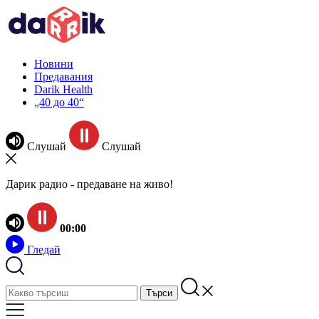
Новини
Предавания
Darik Health
„40 до 40“
Слушай
Слушай
Дарик радио - предаване на живо!
00:00
Гледай