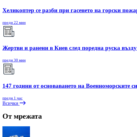
Хеликоптер се разби при гасенето на горски пож
преди 22 мин
Жертви и ранени в Киев след поредна руска възд
преди 30 мин
147 години от основаването на Военноморските с
преди 1 час
Всички
От мрежата