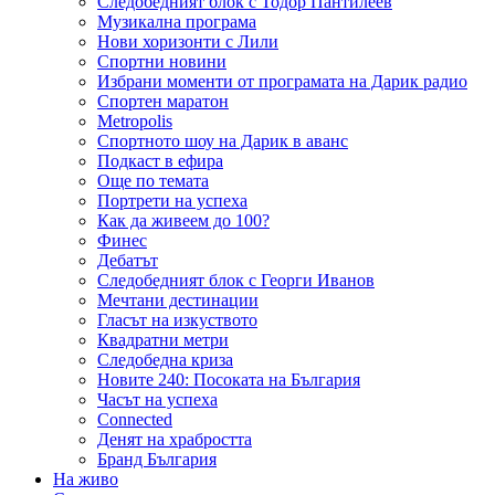
Следобедният блок с Тодор Пантилеев
Музикална програма
Нови хоризонти с Лили
Спортни новини
Избрани моменти от програмата на Дарик радио
Спортен маратон
Metropolis
Спортното шоу на Дарик в аванс
Подкаст в ефира
Още по темата
Портрети на успеха
Как да живеем до 100?
Финес
Дебатът
Следобедният блок с Георги Иванов
Мечтани дестинации
Гласът на изкуството
Квадратни метри
Следобедна криза
Новите 240: Посоката на България
Часът на успеха
Connected
Денят на храбростта
Бранд България
На живо