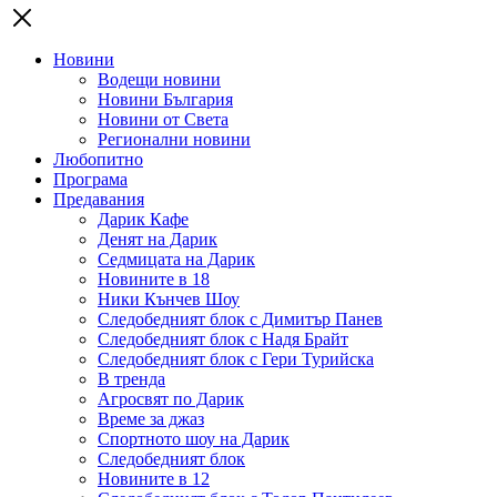
Новини
Водещи новини
Новини България
Новини от Света
Регионални новини
Любопитно
Програма
Предавания
Дарик Кафе
Денят на Дарик
Седмицата на Дарик
Новините в 18
Ники Кънчев Шоу
Следобедният блок с Димитър Панев
Следобедният блок с Надя Брайт
Следобедният блок с Гери Турийска
В тренда
Агросвят по Дарик
Време за джаз
Спортното шоу на Дарик
Следобедният блок
Новините в 12