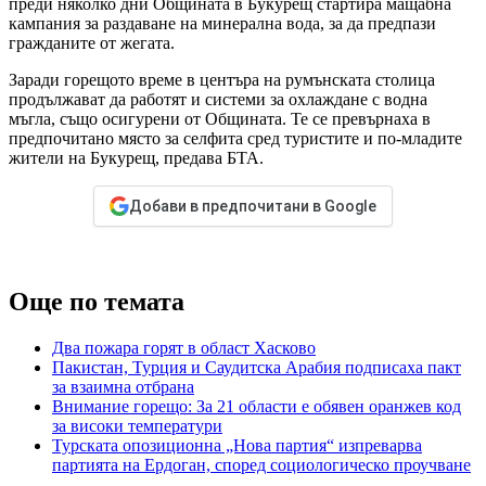
преди няколко дни Общината в Букурещ стартира мащабна
кампания за раздаване на минерална вода, за да предпази
гражданите от жегата.
Заради горещото време в центъра на румънската столица
продължават да работят и системи за охлаждане с водна
мъгла, също осигурени от Общината. Те се превърнаха в
предпочитано място за селфита сред туристите и по-младите
жители на Букурещ, предава БТА.
Добави в предпочитани в Google
Още по темата
Два пожара горят в област Хасково
Пакистан, Турция и Саудитска Арабия подписаха пакт
за взаимна отбрана
Внимание горещо: За 21 области е обявен оранжев код
за високи температури
Турската опозиционна „Нова партия“ изпреварва
партията на Ердоган, според социологическо проучване