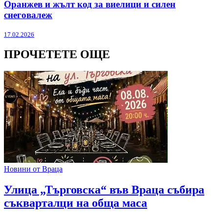
Оранжев и жълт код за виелици и силен
снеговалеж
17.02.2026
ПРОЧЕТЕТЕ ОЩЕ
Новини от Враца
Улица „Търговска“ във Враца събира
съкварталци на обща маса