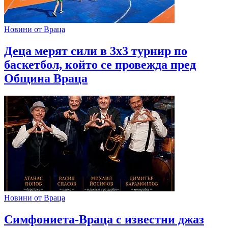
Новини от Враца
Деца мерят сили в 3х3 турнир по
баскетбол, който се провежда пред
Община Враца
Новини от Враца
Симфониета-Враца с известни джаз