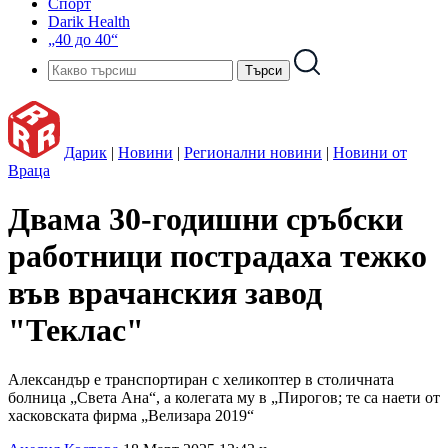
Спорт
Darik Health
„40 до 40“
Дарик
|
Новини
|
Регионални новини
|
Новини от
Враца
Двама 30-годишни сръбски
работници пострадаха тежко
във врачанския завод
"Теклас"
Александър е транспортиран с хеликоптер в столичната
болница „Света Ана“, а колегата му в „Пирогов; те са наети от
хасковската фирма „Велизара 2019“