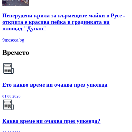
Пеперудени крила за кърмещите майки в Русе -
открита е красива пейка в градинката на
площад "Дунав"
9meseca.bg
Времето
Ето какво време ни очаква през уикенда
01.08.2026
Какво време ни очаква през уикенда?