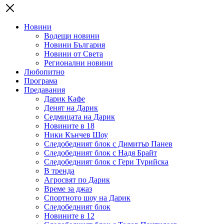
Новини
Водещи новини
Новини България
Новини от Света
Регионални новини
Любопитно
Програма
Предавания
Дарик Кафе
Денят на Дарик
Седмицата на Дарик
Новините в 18
Ники Кънчев Шоу
Следобедният блок с Димитър Панев
Следобедният блок с Надя Брайт
Следобедният блок с Гери Турийска
В тренда
Агросвят по Дарик
Време за джаз
Спортното шоу на Дарик
Следобедният блок
Новините в 12