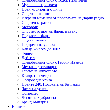
Следобедният блок с Тодор Пантилеев
Музикална програма
Нови хоризонти с Лили
Спортни новини
Избрани моменти от програмата на Дарик радио
Спортен маратон
Metropolis
Спортното шоу на Дарик в аванс
Подкаст в ефира
Още по темата
Портрети на успеха
Как да живеем до 100?
Финес
Дебатът
Следобедният блок с Георги Иванов
Мечтани дестинации
Гласът на изкуството
Квадратни метри
Следобедна криза
Новите 240: Посоката на България
Часът на успеха
Connected
Денят на храбростта
Бранд България
На живо