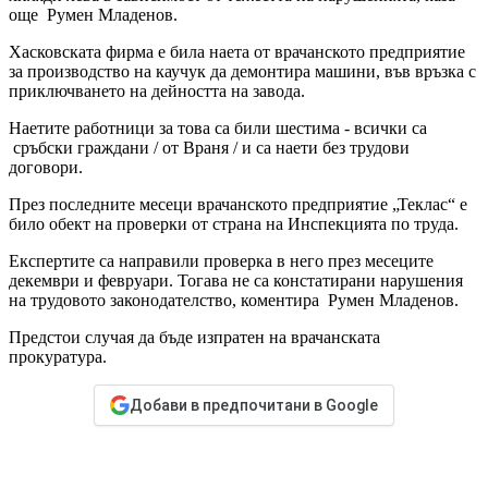
още Румен Младенов.
Хасковската фирма е била наета от врачанското предприятие
за производство на каучук да демонтира машини, във връзка с
приключването на дейността на завода.
Наетите работници за това са били шестима - всички са
сръбски граждани / от Враня / и са наети без трудови
договори.
През последните месеци врачанското предприятие „Теклас“ е
било обект на проверки от страна на Инспекцията по труда.
Експертите са направили проверка в него през месеците
декември и февруари. Тогава не са констатирани нарушения
на трудовото законодателство, коментира Румен Младенов.
Предстои случая да бъде изпратен на врачанската
прокуратура.
Добави в предпочитани в Google