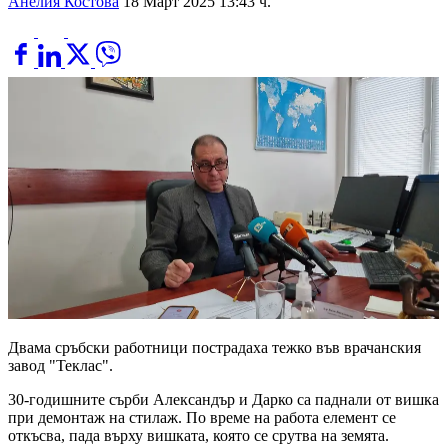
Анелия Костова
18 Март 2025 13:43 ч.
Двама сръбски работници пострадаха тежко във врачанския
завод "Теклас".
30-годишните сърби Александър и Дарко са паднали от вишка
при демонтаж на стилаж. По време на работа елемент се
откъсва, пада върху вишката, която се срутва на земята.