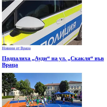
Новини от Враца
Подпалиха „Ауди“ на ул. „Скакля“ във
Враца