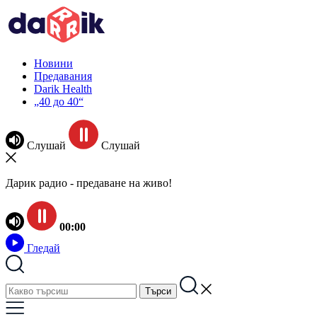
Новини
Предавания
Darik Health
„40 до 40“
Слушай
Слушай
Дарик радио - предаване на живо!
00:00
Гледай