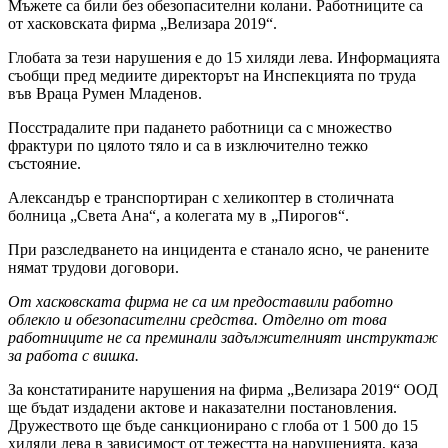
Мъжете са били без обезопасителни колани. Работниците са
от хасковската фирма „Велизара 2019“.
Глобата за тези нарушения е до 15 хиляди лева. Информацията
съобщи пред медиите директорът на Инспекцията по труда
във Враца Румен Младенов.
Посстрадалите при падането работници са с множество
фрактури по цялото тяло и са в изключително тежко
състояние.
Александър е транспортиран с хеликоптер в столичната
болница „Света Ана“, а колегата му в „Пирогов“.
При разследването на инцидента е станало ясно, че ранените
нямат трудови договори.
От хасковската фирма не са им предоставили работно
облекло и обезопасителни средства. Отделно от това
работниците не са преминали задължителният инструктаж
за работа с вишка.
За констатираните нарушения на фирма „Велизара 2019“ ООД
ще бъдат издадени актове и наказателни постановления.
Дружеството ще бъде санкционирано с глоба от 1 500 до 15
хиляди лева в зависимост от тежестта на нарушенията, каза