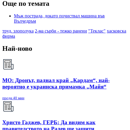
Още по темата
Мъж пострада, докато почиствал машина във
Вълчедръм
труд. злополука
2-ма сърби - тежко ранени
"Теклас"
хасковска
фирма
Най-ново
МО: Дронът, паднал край „Кардам“, най-
вероятно е украинска примамка „Майя“
преди 40 мин
Христо Гаджев, ГЕРБ: Да видим как
правителството на Радев ще защити