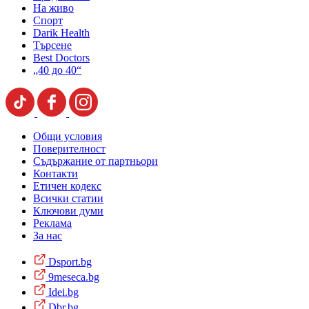
На живо
Спорт
Darik Health
Търсене
Best Doctors
„40 до 40“
Общи условия
Поверителност
Съдържание от партньори
Контакти
Етичен кодекс
Всички статии
Ключови думи
Реклама
За нас
Dsport.bg
9meseca.bg
Idei.bg
Dbr.bg