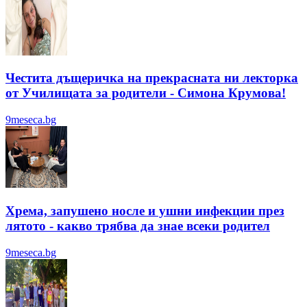
Честита дъщеричка на прекрасната ни лекторка
от Училищата за родители - Симона Крумова!
9meseca.bg
Хрема, запушено носле и ушни инфекции през
лятотo - какво трябва да знае всеки родител
9meseca.bg