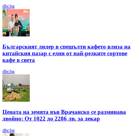
dbr.bg
Българският лидер в спешълти кафето влиза на
китайския пазар с едни от най-редките сортове
кафе в света
dbr.bg
Цената на земята във Врачанско се разминава
двойно: От 1022 до 2286 лв. за декар
dbr.bg