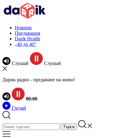
Новини
Предавания
Darik Health
„40 до 40“
Слушай
Слушай
Дарик радио - предаване на живо!
00:00
Гледай