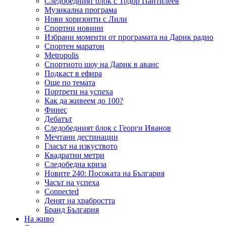
Следобедният блок с Тодор Пантилеев
Музикална програма
Нови хоризонти с Лили
Спортни новини
Избрани моменти от програмата на Дарик радио
Спортен маратон
Metropolis
Спортното шоу на Дарик в аванс
Подкаст в ефира
Още по темата
Портрети на успеха
Как да живеем до 100?
Финес
Дебатът
Следобедният блок с Георги Иванов
Мечтани дестинации
Гласът на изкуството
Квадратни метри
Следобедна криза
Новите 240: Посоката на България
Часът на успеха
Connected
Денят на храбростта
Бранд България
На живо