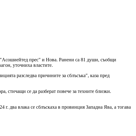
, "Асошиейтед прес" и Нова. Ранени са 81 души, съобщи
агон, уточниха властите.
лицията разследва причините за сблъсъка", каза пред
ра, стичащи се да разберат повече за техните близки.
 г. два влака се сблъскаха в провинция Западна Ява, а тогава