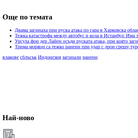
Още по темата
Двама загинаха при руска атака по гара в Харковска обла
Тежка катастрофа между автобус и кола в Истанбул: Има 
Урсула фон дер Лайен осъди руската атака, при която заг
Трима моряци са тежко ранени при удар с дрон срещу тур
влакове
сблъсък
Индонезия
загинали
ранени
Най-ново