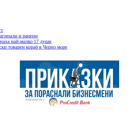
ст
загинали и ранени
инаха най-малко 17 души
ски товарен кораб в Черно море