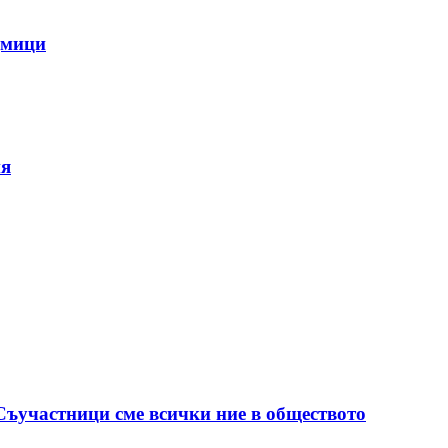
дмици
ия
 Съучастници сме всички ние в обществото