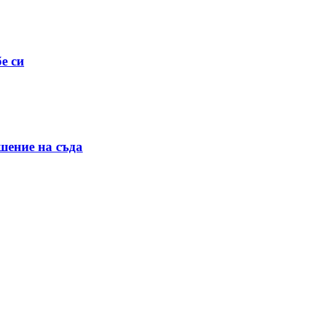
е си
шение на съда