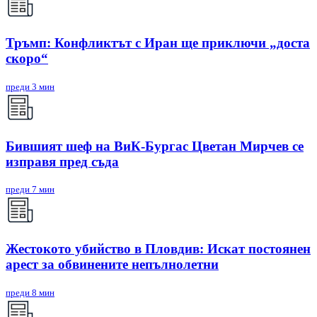
Тръмп: Конфликтът с Иран ще приключи „доста
скоро“
преди 3 мин
Бившият шеф на ВиК-Бургас Цветан Мирчев се
изправя пред съда
преди 7 мин
Жестокото убийство в Пловдив: Искат постоянен
арест за обвинените непълнолетни
преди 8 мин