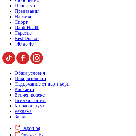
Любопитно
Програма
Предавания
На живо
Спорт
Darik Health
Търсене
Best Doctors
„40 до 40“
Общи условия
Поверителност
Съдържание от партньори
Контакти
Етичен кодекс
Всички статии
Ключови думи
Реклама
За нас
Dsport.bg
9meseca.bg