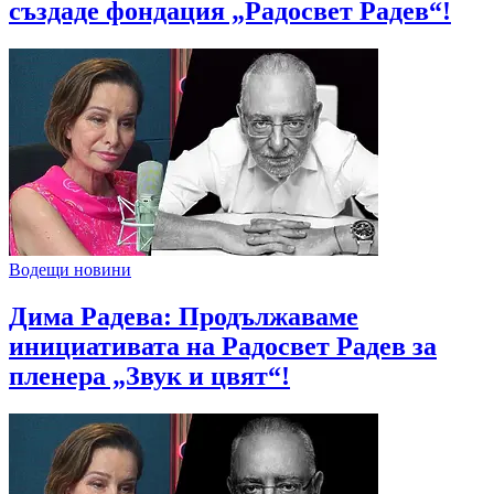
създаде фондация „Радосвет Радев“!
Водещи новини
Дима Радева: Продължаваме
инициативата на Радосвет Радев за
пленера „Звук и цвят“!