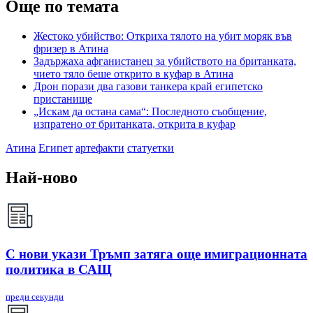
Още по темата
Жестоко убийство: Откриха тялото на убит моряк във
фризер в Атина
Задържаха афганистанец за убийството на британката,
чието тяло беше открито в куфар в Атина
Дрон порази два газови танкера край египетско
пристанище
„Искам да остана сама“: Последното съобщение,
изпратено от британката, открита в куфар
Атина
Египет
артефакти
статуетки
Най-ново
С нови укази Тръмп затяга още имиграционната
политика в САЩ
преди секунди