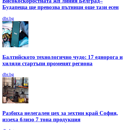
Високоскоростната жп линия Белград–
Будапеща ще превозва пътници още тази есен
dbr.bg
Балтийското технологично чудо: 17 еднорога и
хиляди стартъпи променят региона
dbr.bg
Разбиха нелегален цех за зехтин край София,
иззеха близо 7 тона продукция