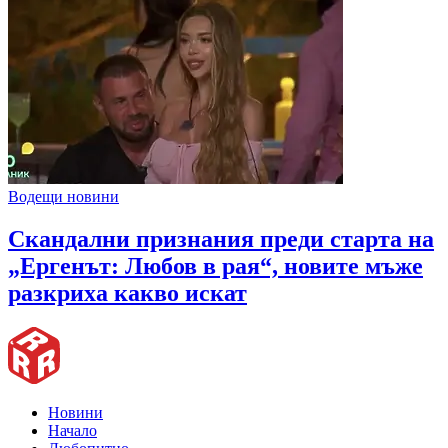
Водещи новини
Скандални признания преди старта на
„Ергенът: Любов в рая“, новите мъже
разкриха какво искат
Новини
Начало