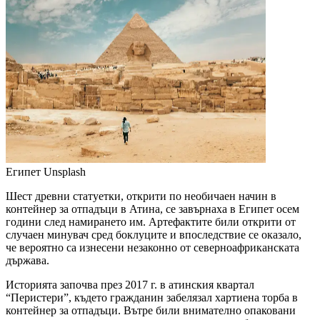
Египет
Unsplash
Шест древни статуетки, открити по необичаен начин в
контейнер за отпадъци в Атина, се завърнаха в Египет осем
години след намирането им. Артефактите били открити от
случаен минувач сред боклуците и впоследствие се оказало,
че вероятно са изнесени незаконно от северноафриканската
държава.
Историята започва през 2017 г. в атинския квартал
“Перистери”, където гражданин забелязал хартиена торба в
контейнер за отпадъци. Вътре били внимателно опаковани