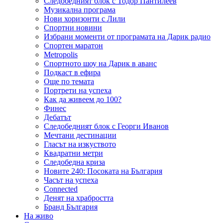
Следобедният блок с Тодор Пантилеев
Музикална програма
Нови хоризонти с Лили
Спортни новини
Избрани моменти от програмата на Дарик радио
Спортен маратон
Metropolis
Спортното шоу на Дарик в аванс
Подкаст в ефира
Още по темата
Портрети на успеха
Как да живеем до 100?
Финес
Дебатът
Следобедният блок с Георги Иванов
Мечтани дестинации
Гласът на изкуството
Квадратни метри
Следобедна криза
Новите 240: Посоката на България
Часът на успеха
Connected
Денят на храбростта
Бранд България
На живо