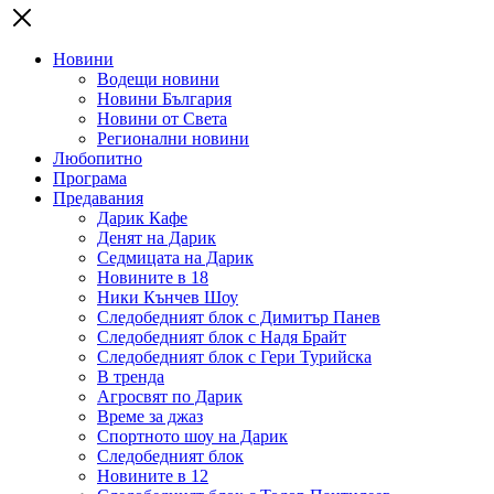
Новини
Водещи новини
Новини България
Новини от Света
Регионални новини
Любопитно
Програма
Предавания
Дарик Кафе
Денят на Дарик
Седмицата на Дарик
Новините в 18
Ники Кънчев Шоу
Следобедният блок с Димитър Панев
Следобедният блок с Надя Брайт
Следобедният блок с Гери Турийска
В тренда
Агросвят по Дарик
Време за джаз
Спортното шоу на Дарик
Следобедният блок
Новините в 12