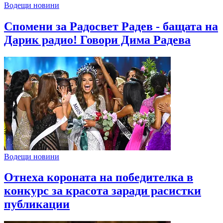
Водещи новини
Спомени за Радосвет Радев - бащата на
Дарик радио! Говори Дима Радева
Водещи новини
Отнеха короната на победителка в
конкурс за красота заради расистки
публикации