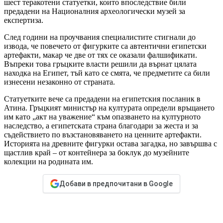
шест теракотени статуетки, които впоследствие били
предадени на Националния археологически музей за
експертиза.
След години на проучвания специалистите стигнали до
извода, че повечето от фигурките са автентични египетски
артефакти, макар че две от тях се оказали фалшификати.
Въпреки това гръцките власти решили да върнат цялата
находка на Египет, тъй като се смята, че предметите са били
изнесени незаконно от страната.
Статуетките вече са предадени на египетския посланик в
Атина. Гръцкият министър на културата определи връщането
им като „акт на уважение“ към опазването на културното
наследство, а египетската страна благодари за жеста и за
съдействието по възстановяването на ценните артефакти.
Историята на древните фигурки остава загадка, но завършва с
щастлив край – от контейнера за боклук до музейните
колекции на родината им.
Добави в предпочитани в Google