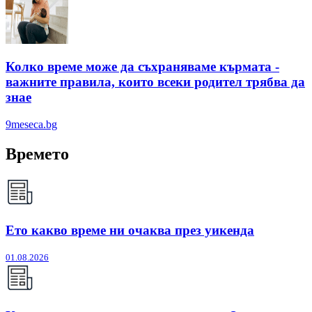
Колко време може да съхраняваме кърмата -
важните правила, които всеки родител трябва да
знае
9meseca.bg
Времето
Ето какво време ни очаква през уикенда
01.08.2026