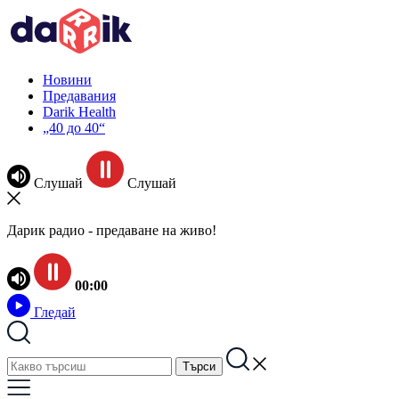
Новини
Предавания
Darik Health
„40 до 40“
Слушай
Слушай
Дарик радио - предаване на живо!
00:00
Гледай