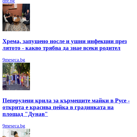
dbr.bg
Хрема, запушено носле и ушни инфекции през
лятотo - какво трябва да знае всеки родител
9meseca.bg
Пеперудени крила за кърмещите майки в Русе -
открита е красива пейка в градинката на
площад "Дунав"
9meseca.bg