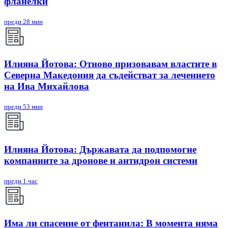
фланелки
преди 28 мин
Илияна Йотова: Отново призовавам властите в
Северна Македония да съдействат за лечението
на Ива Михайлова
преди 53 мин
Илияна Йотова: Държавата да подпомогне
компаниите за дронове и антидрон системи
преди 1 час
Има ли спасение от фентанила: В момента няма