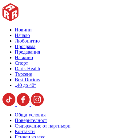
Новини
Начало
Любопитно
Програма
Предавания
На живо
Спорт
Darik Health
Търсене
Best Doctors
„40 до 40“
Общи условия
Поверителност
Съдържание от партньори
Контакти
Етичен кодекс