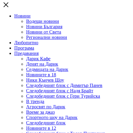
Новини
Водещи новини
Новини България
Новини от Света
Регионални новини
Любопитно
Програма
Предавания
Дарик Кафе
Денят на Дарик
Седмицата на Дарик
Новините в 18
Ники Кънчев Шоу
Следобедният блок с Димитър Панев
Следобедният блок с Надя Брайт
Следобедният блок с Гери Турийска
В тренда
Агросвят по Дарик
Време за джаз
Спортното шоу на Дарик
Следобедният блок
Новините в 12