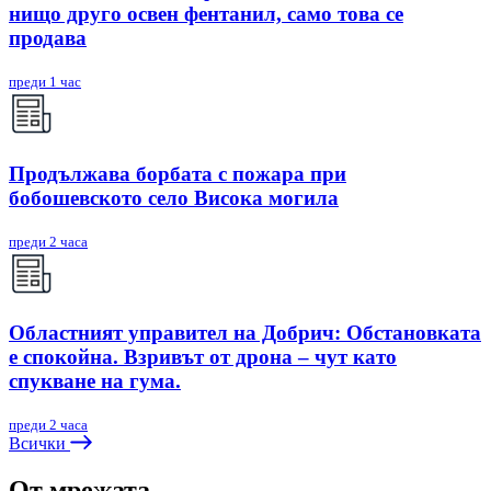
нищо друго освен фентанил, само това се
продава
преди 1 час
Продължава борбата с пожара при
бобошевското село Висока могила
преди 2 часа
Областният управител на Добрич: Обстановката
е спокойна. Взривът от дрона – чут като
спукване на гума.
преди 2 часа
Всички
От мрежата