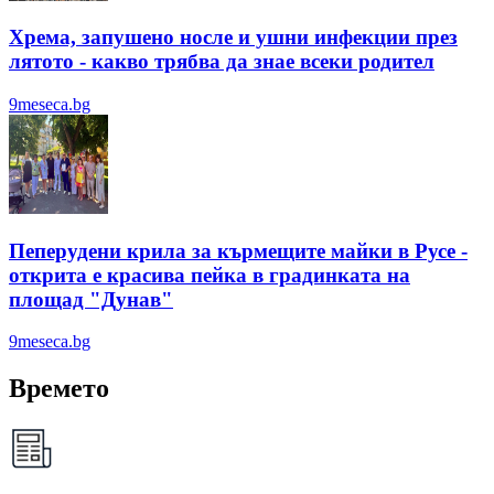
Хрема, запушено носле и ушни инфекции през
лятотo - какво трябва да знае всеки родител
9meseca.bg
Пеперудени крила за кърмещите майки в Русе -
открита е красива пейка в градинката на
площад "Дунав"
9meseca.bg
Времето