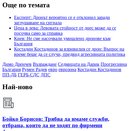
Още по темата
Експерт: Дронът вероятно се е отклонил заради
заглушаване на сигнала
Цена в лева: Левовата стойност от днес може да се
посочва само за справка
Киев: Не сме насочвали умишлено дронове към
България
Костадин Костадинов за взривилия се дрон: Въпрос на
време беше да се случи, предвид агресивната политика
Димо Дренчев
Възраждане
Седмицата на Дарик
Прогресивна
България
Румен Радев
евро
еврозона
Костадин Костадинов
ПП-ДБ
ГЕРБ-СДС
ДПС
Най-ново
Бойко Борисов: Трябва да имаме служби,
отбрана, които да не ходят по фирмени