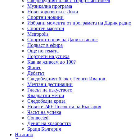
Следобедният блок с Тодор Пантилеев
Музикална програма
Нови хоризонти с Лили
Спортни новини
Избрани моменти от програмата на Дарик радио
Спортен маратон
Metropolis
Спортното шоу на Дарик в аванс
Подкаст в ефира
Още по темата
Портрети на успеха
Как да живеем до 100?
Финес
Дебатът
Следобедният блок с Георги Иванов
Мечтани дестинации
Гласът на изкуството
Квадратни метри
Следобедна криза
Новите 240: Посоката на България
Часът на успеха
Connected
Денят на храбростта
Бранд България
На живо