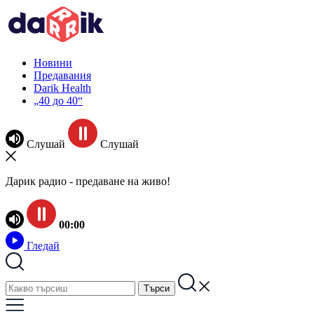
Новини
Предавания
Darik Health
„40 до 40“
Слушай
Слушай
Дарик радио - предаване на живо!
00:00
Гледай