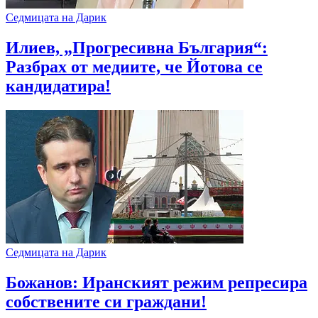
Седмицата на Дарик
Илиев, „Прогресивна България“:
Разбрах от медиите, че Йотова се
кандидатира!
Седмицата на Дарик
Божанов: Иранският режим репресира
собствените си граждани!