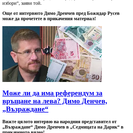
избори“, заяви той.
Още от интервюто Димо Дренчев пред Божидар Русев
може да прочетете в прикачения материал!
Може ли да има референдум за
връщане на лева? Димо Денчев,
„Възраждане“
Вижте цялото интервю на народния представител от
„Възраждане“ Димо Дренчев в „Седмицата на Дарик“ в
прикаченото видео!