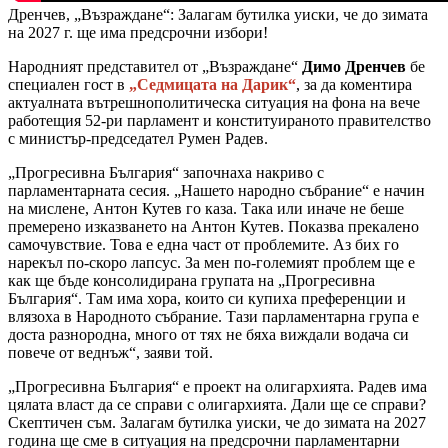
Дренчев, „Възраждане“: Залагам бутилка уиски, че до зимата
на 2027 г. ще има предсрочни избори!
Народният представител от „Възраждане“
Димо Дренчев
бе
специален гост в
„Седмицата на Дарик“
, за да коментира
актуалната вътрешнополитическа ситуация на фона на вече
работещия 52-ри парламент и конституираното правителство
с министър-председател Румен Радев.
„Прогресивна България“ започнаха накриво с
парламентарната сесия. „Нашето народно събрание“ е начин
на мислене, Антон Кутев го каза. Така или иначе не беше
премерено изказването на Антон Кутев. Показва прекалено
самочувствие. Това е една част от проблемите. Аз бих го
нарекъл по-скоро лапсус. За мен по-големият проблем ще е
как ще бъде консолидирана групата на „Прогресивна
България“. Там има хора, които си купиха преференции и
влязоха в Народното събрание. Тази парламентарна група е
доста разнородна, много от тях не бяха виждали водача си
повече от веднъж“, заяви той.
„Прогресивна България“ е проект на олигархията. Радев има
цялата власт да се справи с олигархията. Дали ще се справи?
Скептичен съм. Залагам бутилка уиски, че до зимата на 2027
година ще сме в ситуация на предсрочни парламентарни