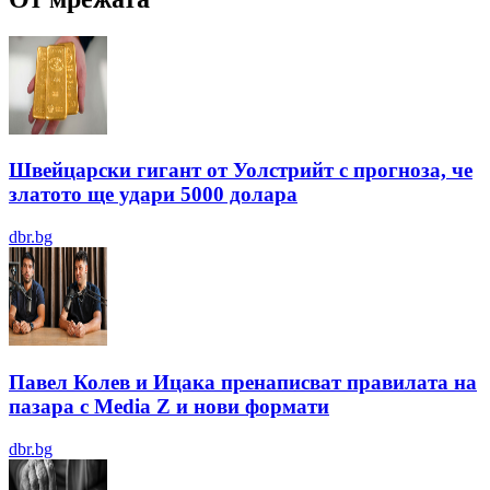
Швейцарски гигант от Уолстрийт с прогноза, че
златото ще удари 5000 долара
dbr.bg
Павел Колев и Ицака пренаписват правилата на
пазара с Media Z и нови формати
dbr.bg