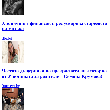
Хроничният финансов стрес ускорява стареенето
на мозъка
dbr.bg
Честита дъщеричка на прекрасната ни лекторка
от Училищата за родители - Симона Крумова!
9meseca.bg