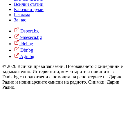
Всички статии
Ключови думи
Реклама
За нас
Dsport.bg
9meseca.bg
Idei.bg
Dbr.bg
Agri.bg
© 2026 Всички права запазени. Позоваването с хиперлинк е
задължително. Интервютата, коментарите и новините в
Darik.bg са подготвени с помощта на репортерите на Дарик
Радио и новинарските емисии на радиото. Снимки: Дарик
Радио.