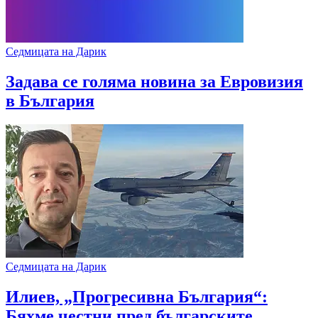
Седмицата на Дарик
Задава се голяма новина за Евровизия
в България
Седмицата на Дарик
Илиев, „Прогресивна България“:
Бяхме честни пред българските