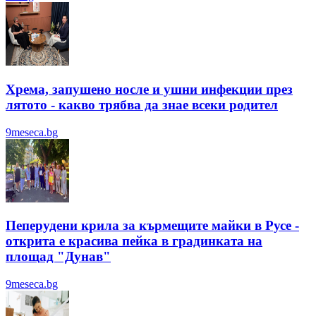
Хрема, запушено носле и ушни инфекции през
лятотo - какво трябва да знае всеки родител
9meseca.bg
Пеперудени крила за кърмещите майки в Русе -
открита е красива пейка в градинката на
площад "Дунав"
9meseca.bg