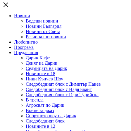
Новини
Водещи новини
Новини България
Новини от Света
Регионални новини
Любопитно
Програма
Предавания
Дарик Кафе
Денят на Дарик
Седмицата на Дарик
Новините в 18
Ники Кънчев Шоу
Следобедният блок с Димитър Панев
Следобедният блок с Надя Брайт
Следобедният блок с Гери Турийска
В тренда
Агросвят по Дарик
Време за джаз
Спортното шоу на Дарик
Следобедният блок
Новините в 12