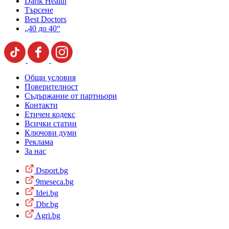
Darik Health
Търсене
Best Doctors
„40 до 40“
Общи условия
Поверителност
Съдържание от партньори
Контакти
Етичен кодекс
Всички статии
Ключови думи
Реклама
За нас
Dsport.bg
9meseca.bg
Idei.bg
Dbr.bg
Agri.bg