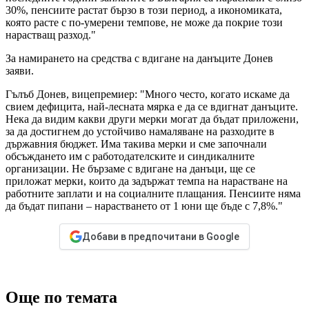
30%, пенсиите растат бързо в този период, а икономиката,
която расте с по-умерени темпове, не може да покрие този
нарастващ разход."
За намирането на средства с вдигане на данъците Донев
заяви.
Гълъб Донев, вицепремиер: "Много често, когато искаме да
свием дефицита, най-лесната мярка е да се вдигнат данъците.
Нека да видим какви други мерки могат да бъдат приложени,
за да достигнем до устойчиво намаляване на разходите в
държавния бюджет. Има такива мерки и сме започнали
обсъждането им с работодателските и синдикалните
организации. Не бързаме с вдигане на данъци, ще се
приложат мерки, които да задържат темпа на нарастване на
работните заплати и на социалните плащания. Пенсиите няма
да бъдат пипани – нарастването от 1 юни ще бъде с 7,8%."
Добави в предпочитани в Google
Още по темата