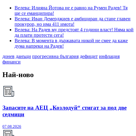
Велева: Илияна Йотова не е равно на Румен Радев! Тя
ще се еманципира!
Велева: Иван Демерджиев е амбициран да стане главен
прокурор, но има 411 имота!
Велева: На Радев му предстоят 4 години власт! Няма кой
да плати протести сега!
Велева: В момента в държавата никой не смее да каже
дума напреки на Радев!
донев
данъци
прогресивна българия
дефицит
инфлация
финанси
Най-ново
Запасите на АЕЦ „Козлодуй“ стигат за под две
седмици
07.08.2026