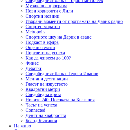
Следобедният блок с Тодор Пантилеев
Музикална програма
Нови хоризонти с Лили
Спортни новини
Избрани моменти от програмата на Дарик радио
Спортен маратон
Metropolis
Спортното шоу на Дарик в аванс
Подкаст в ефира
Още по темата
Портрети на успеха
Как да живеем до 100?
Финес
Дебатът
Следобедният блок с Георги Иванов
Мечтани дестинации
Гласът на изкуството
Квадратни метри
Следобедна криза
Новите 240: Посоката на България
Часът на успеха
Connected
Денят на храбростта
Бранд България
На живо