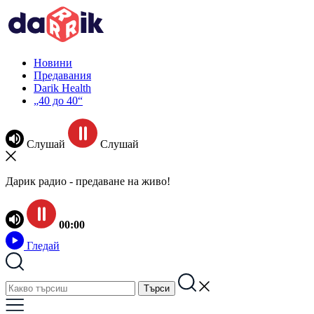
Новини
Предавания
Darik Health
„40 до 40“
Слушай
Слушай
Дарик радио - предаване на живо!
00:00
Гледай