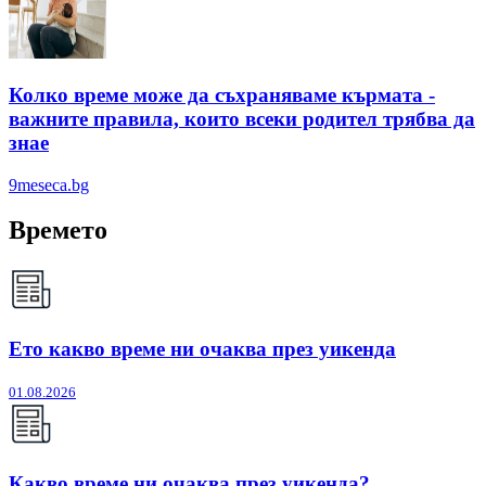
Колко време може да съхраняваме кърмата -
важните правила, които всеки родител трябва да
знае
9meseca.bg
Времето
Ето какво време ни очаква през уикенда
01.08.2026
Какво време ни очаква през уикенда?