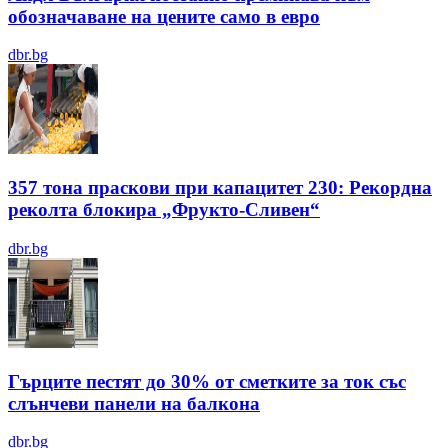
обозначаване на цените само в евро
dbr.bg
357 тона праскови при капацитет 230: Рекордна
реколта блокира „Фрукто-Сливен“
dbr.bg
Гърците пестят до 30% от сметките за ток със
слънчеви панели на балкона
dbr.bg