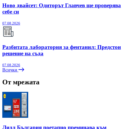
Ново двайсет: Одиторът Главчев ще проверява
себе си
07.08.2026
Разбитата лаборатория за фентанил: Предстои
решение на съда
07.08.2026
Всички
От мрежата
Лидл България поетапно преминава към