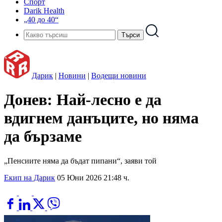
Спорт
Darik Health
„40 до 40“
Дарик
|
Новини
|
Водещи новини
Донев: Най-лесно е да
вдигнем данъците, но няма
да бързаме
„Пенсиите няма да бъдат пипани“, заяви той
Екип на Дарик
05 Юни 2026 21:48 ч.