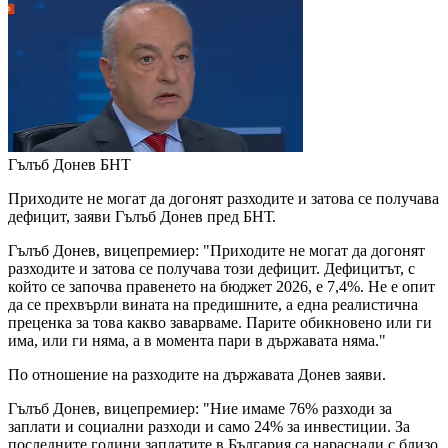
Гълъб Донев
БНТ
Приходите не могат да догонят разходите и затова се получава
дефицит, заяви Гълъб Донев пред БНТ.
Гълъб Донев, вицепремиер: "Приходите не могат да догонят
разходите и затова се получава този дефицит. Дефицитът, с
който се започва правенето на бюджет 2026, е 7,4%. Не е опит
да се прехвърли вината на предишните, а една реалистична
преценка за това какво заварваме. Парите обикновено или ги
има, или ги няма, а в момента пари в държавата няма."
По отношение на разходите на държавата Донев заяви.
Гълъб Донев, вицепремиер: "Ние имаме 76% разходи за
заплати и социални разходи и само 24% за инвестиции. За
последните години заплатите в България са нараснали с близо