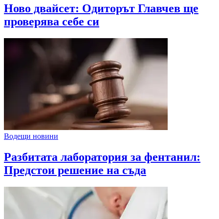
Ново двайсет: Одиторът Главчев ще
проверява себе си
Водещи новини
Разбитата лаборатория за фентанил:
Предстои решение на съда