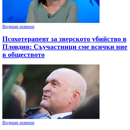
Водещи новини
Псохотерапевт за зверското убийство в
Пловдив: Съучастници сме всички ние
в обществото
Водещи новини