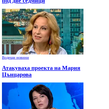
под две седмици
Водещи новини
Атакуваха проекта на Мария
Цънцарова