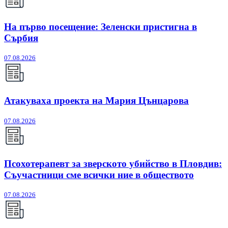
На първо посещение: Зеленски пристигна в
Сърбия
07.08.2026
Атакуваха проекта на Мария Цънцарова
07.08.2026
Псохотерапевт за зверското убийство в Пловдив:
Съучастници сме всички ние в обществото
07.08.2026