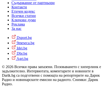
Съдържание от партньори
Контакти
Етичен кодекс
Всички статии
Ключови думи
Реклама
За нас
Dsport.bg
9meseca.bg
Idei.bg
Dbr.bg
Agri.bg
© 2026 Всички права запазени. Позоваването с хиперлинк е
задължително. Интервютата, коментарите и новините в
Darik.bg са подготвени с помощта на репортерите на Дарик
Радио и новинарските емисии на радиото. Снимки: Дарик
Радио.