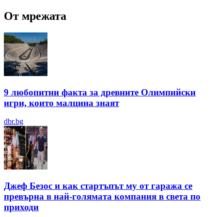
От мрежата
9 любопитни факта за древните Олимпийски
игри, които малцина знаят
dbr.bg
Джеф Безос и как стартъпът му от гаража се
превърна в най-голямата компания в света по
приходи