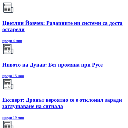
Цветлин Йовчев: Радарните ни системи са доста
остарели
преди 4 мин
Нивото на Дунав: Без промяна при Русе
преди 15 мин
Експерт: Дронът вероятно се е отклонил заради
заглушаване на сигнала
преди 19 мин