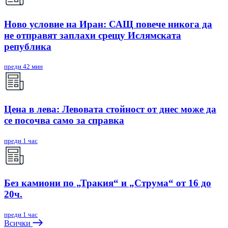
Ново условие на Иран: САЩ повече никога да
не отправят заплахи срещу Ислямската
република
преди 42 мин
Цена в лева: Левовата стойност от днес може да
се посочва само за справка
преди 1 час
Без камиони по „Тракия“ и „Струма“ от 16 до
20ч.
преди 1 час
Всички