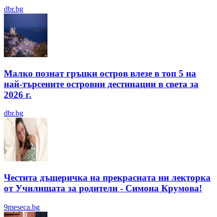
dbr.bg
Малко познат гръцки остров влезе в топ 5 на
най-търсените островни дестинации в света за
2026 г.
dbr.bg
Честита дъщеричка на прекрасната ни лекторка
от Училищата за родители - Симона Крумова!
9meseca.bg