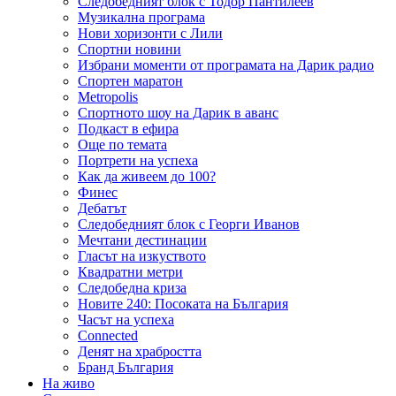
Следобедният блок с Тодор Пантилеев
Музикална програма
Нови хоризонти с Лили
Спортни новини
Избрани моменти от програмата на Дарик радио
Спортен маратон
Metropolis
Спортното шоу на Дарик в аванс
Подкаст в ефира
Още по темата
Портрети на успеха
Как да живеем до 100?
Финес
Дебатът
Следобедният блок с Георги Иванов
Мечтани дестинации
Гласът на изкуството
Квадратни метри
Следобедна криза
Новите 240: Посоката на България
Часът на успеха
Connected
Денят на храбростта
Бранд България
На живо