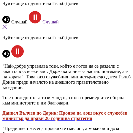
Чуйте още от думите на Гълъб Донев:
Слушай
Слушай
Чуйте още от думите на Гълъб Донев:
"Най-добре управлява този, който е готов да се раздели с
властта във всеки миг. Държавата не е за частно ползване, а е
на хората". Това каза служебният министър-председател Гълъб
Донев преди началото на днешното правителствено
заседание.
То е последното за този мандат, затова премиерът се обърна
към министрите и им благодари.
Даниел Вълчев по Дарик: Проява на лош вкус е служебен
министър да прави 20-годишна стратегия
"Преди шест месеца проявихте смелост, а може би и доза