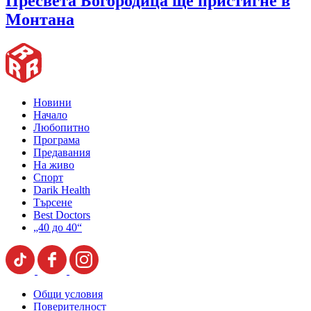
Пресвета Богородица ще пристигне в
Монтана
Новини
Начало
Любопитно
Програма
Предавания
На живо
Спорт
Darik Health
Търсене
Best Doctors
„40 до 40“
Общи условия
Поверителност