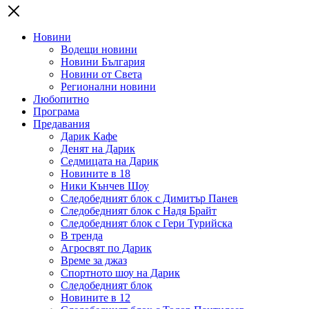
Новини
Водещи новини
Новини България
Новини от Света
Регионални новини
Любопитно
Програма
Предавания
Дарик Кафе
Денят на Дарик
Седмицата на Дарик
Новините в 18
Ники Кънчев Шоу
Следобедният блок с Димитър Панев
Следобедният блок с Надя Брайт
Следобедният блок с Гери Турийска
В тренда
Агросвят по Дарик
Време за джаз
Спортното шоу на Дарик
Следобедният блок
Новините в 12