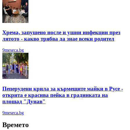
Хрема, запушено носле и ушни инфекции през
лятотo - какво трябва да знае всеки родител
9meseca.bg
Пеперудени крила за кърмещите майки в Русе -
открита е красива пейка в градинката на
площад "Дунав"
9meseca.bg
Времето