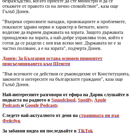
безразсъдство, когато приехте да сте министри и да се
откажете от правото си на лично спокойствие", каза още
Гълъб Донев.
"Въпреки сериозните нападки, провокациите и проблемите,
показахте здрави нерви и характер в битките, които
водихме да върнем държавата на хората. Защото държавата
принадлежи на хората, а най-добре управлява този, който е
готов да се раздели с нея във всеки миг. Държавата не е за
частно ползване, а е на хората", подчерта Донев.
Донев: За България остава основен приоритет
присъединяването към Шенген
"Във всичките си действия се ръководихме от Конституцията,
законите и интересите на българските граждани", каза още
Гълъб Донев.
Най-интересните разговори от ефира на Дарик слушайте в
подкаста на радиото в
Soundcloud
,
Spotify
,
Apple
Podcasts
и
Google Podcasts
Следете най-актуалното от деня на
страницата ни във
Фейсбук
За забавни видеа ни последвайте в
TikTok