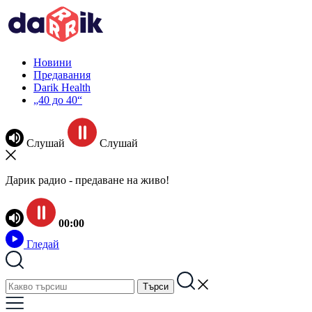
Новини
Предавания
Darik Health
„40 до 40“
Слушай
Слушай
Дарик радио - предаване на живо!
00:00
Гледай