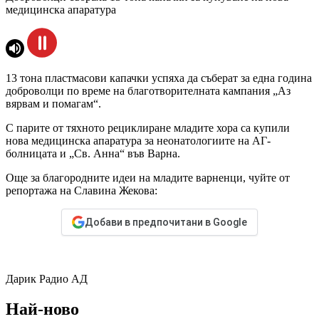
медицинска апаратура
13 тона пластмасови капачки успяха да съберат за една година
доброволци по време на благотворителната кампания „Аз
вярвам и помагам“.
С парите от тяхното рециклиране младите хора са купили
нова медицинска апаратура за неонатологиите на АГ-
болницата и „Св. Анна“ във Варна.
Още за благородните идеи на младите варненци, чуйте от
репортажа на Славина Жекова:
Добави в предпочитани в Google
Дарик Радио АД
Най-ново