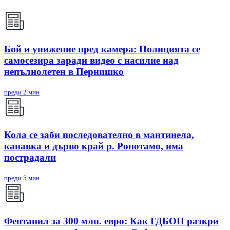
Бой и унижение пред камера: Полицията се
самосезира заради видео с насилие над
непълнолетен в Пернишко
преди 2 мин
Кола се заби последователно в мантинела,
канавка и дърво край р. Ропотамо, има
пострадали
преди 5 мин
Фентанил за 300 млн. евро: Как ГДБОП разкри