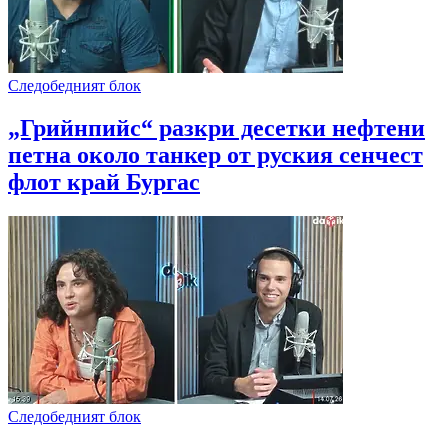
Следобедният блок
„Грийнпийс“ разкри десетки нефтени
петна около танкер от руския сенчест
флот край Бургас
Следобедният блок