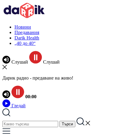
Новини
Предавания
Darik Health
„40 до 40“
Слушай
Слушай
Дарик радио - предаване на живо!
00:00
Гледай