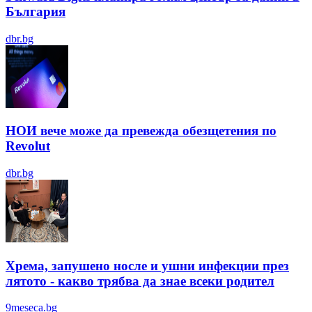
България
dbr.bg
НОИ вече може да превежда обезщетения по
Revolut
dbr.bg
Хрема, запушено носле и ушни инфекции през
лятотo - какво трябва да знае всеки родител
9meseca.bg