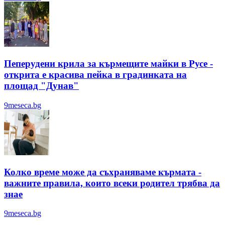
Пеперудени крила за кърмещите майки в Русе -
открита е красива пейка в градинката на
площад "Дунав"
9meseca.bg
Колко време може да съхраняваме кърмата -
важните правила, които всеки родител трябва да
знае
9meseca.bg