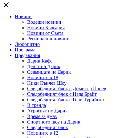
Новини
Водещи новини
Новини България
Новини от Света
Регионални новини
Любопитно
Програма
Предавания
Дарик Кафе
Денят на Дарик
Седмицата на Дарик
Новините в 18
Ники Кънчев Шоу
Следобедният блок с Димитър Панев
Следобедният блок с Надя Брайт
Следобедният блок с Гери Турийска
В тренда
Агросвят по Дарик
Време за джаз
Спортното шоу на Дарик
Следобедният блок
Новините в 12