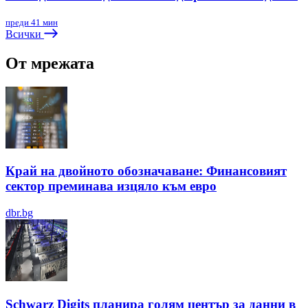
преди 41 мин
Всички
От мрежата
Край на двойното обозначаване: Финансовият
сектор преминава изцяло към евро
dbr.bg
Schwarz Digits планира голям център за данни в