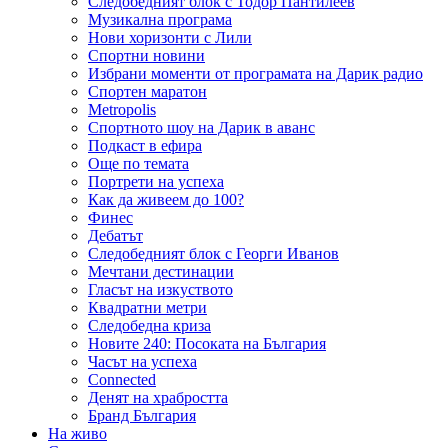
Следобедният блок с Тодор Пантилеев
Музикална програма
Нови хоризонти с Лили
Спортни новини
Избрани моменти от програмата на Дарик радио
Спортен маратон
Metropolis
Спортното шоу на Дарик в аванс
Подкаст в ефира
Още по темата
Портрети на успеха
Как да живеем до 100?
Финес
Дебатът
Следобедният блок с Георги Иванов
Мечтани дестинации
Гласът на изкуството
Квадратни метри
Следобедна криза
Новите 240: Посоката на България
Часът на успеха
Connected
Денят на храбростта
Бранд България
На живо