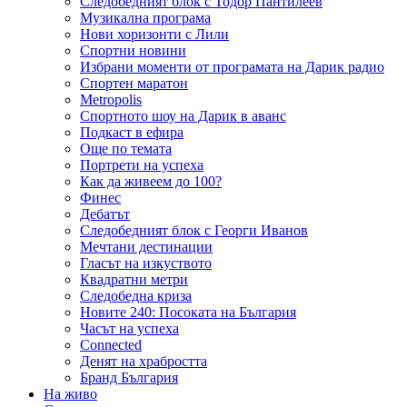
Следобедният блок с Тодор Пантилеев
Музикална програма
Нови хоризонти с Лили
Спортни новини
Избрани моменти от програмата на Дарик радио
Спортен маратон
Metropolis
Спортното шоу на Дарик в аванс
Подкаст в ефира
Още по темата
Портрети на успеха
Как да живеем до 100?
Финес
Дебатът
Следобедният блок с Георги Иванов
Мечтани дестинации
Гласът на изкуството
Квадратни метри
Следобедна криза
Новите 240: Посоката на България
Часът на успеха
Connected
Денят на храбростта
Бранд България
На живо