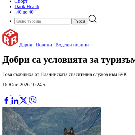
Спорт
Darik Health
„40 до 40“
Дарик
|
Новини
|
Водещи новини
Добри са условията за туризъ
Това съобщиха от Планинската спасителна служба към БЧК
16 Юни 2026 10:24 ч.