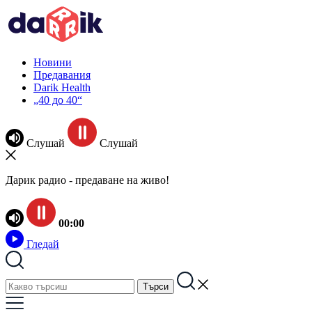
Новини
Предавания
Darik Health
„40 до 40“
Слушай
Слушай
Дарик радио - предаване на живо!
00:00
Гледай