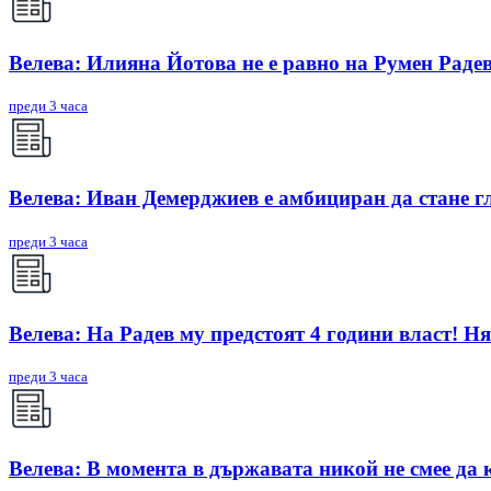
Велева: Илияна Йотова не е равно на Румен Радев
преди 3 часа
Велева: Иван Демерджиев е амбициран да стане г
преди 3 часа
Велева: На Радев му предстоят 4 години власт! Ня
преди 3 часа
Велева: В момента в държавата никой не смее да 