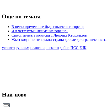
Още по темата
В петък времето ще бъде слънчево и горещо
И в четвъртък: Внимание горещо!
Синоптичната комисия с Людмил Кърджилов
Жълт код в почти цялата страна доведе до ограничения з
условия
туризъм
планини
времето
добри
ПСС
БЧК
Най-ново