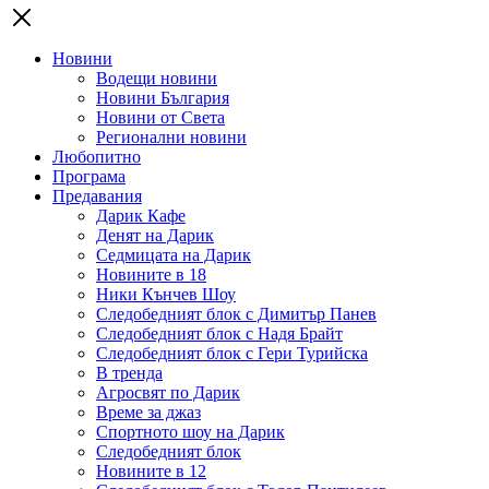
Новини
Водещи новини
Новини България
Новини от Света
Регионални новини
Любопитно
Програма
Предавания
Дарик Кафе
Денят на Дарик
Седмицата на Дарик
Новините в 18
Ники Кънчев Шоу
Следобедният блок с Димитър Панев
Следобедният блок с Надя Брайт
Следобедният блок с Гери Турийска
В тренда
Агросвят по Дарик
Време за джаз
Спортното шоу на Дарик
Следобедният блок
Новините в 12