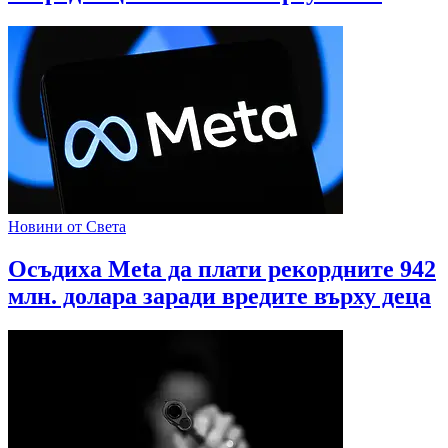
Новини от Света
Осъдиха Meta да плати рекордните 942
млн. долара заради вредите върху деца