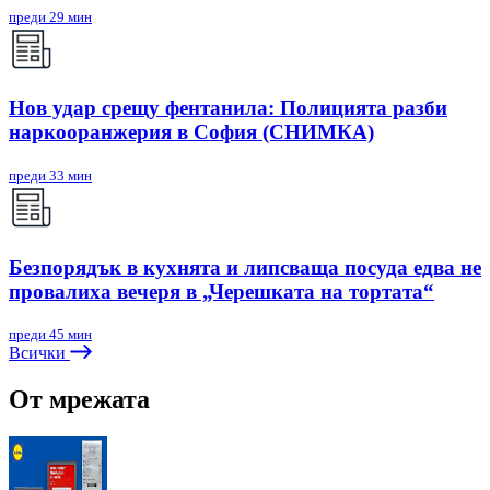
преди 29 мин
Нов удар срещу фентанила: Полицията разби
наркооранжерия в София (СНИМКА)
преди 33 мин
Безпорядък в кухнята и липсваща посуда едва не
провалиха вечеря в „Черешката на тортата“
преди 45 мин
Всички
От мрежата