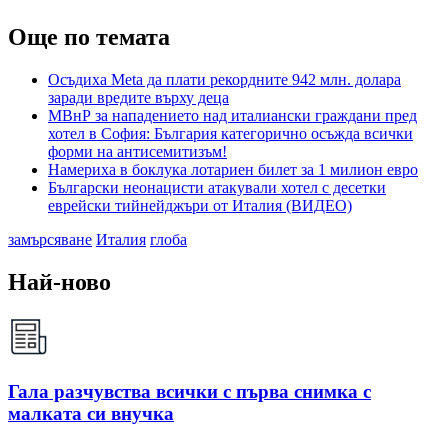
Още по темата
Осъдиха Meta да плати рекордните 942 млн. долара
заради вредите върху деца
МВнР за нападението над италиански граждани пред
хотел в София: България категорично осъжда всички
форми на антисемитизъм!
Намериха в боклука лотариен билет за 1 милион евро
Български неонацисти атакували хотел с десетки
еврейски тийнейджъри от Италия (ВИДЕО)
замърсяване
Италия
глоба
Най-ново
Гала разчувства всички с първа снимка с
малката си внучка