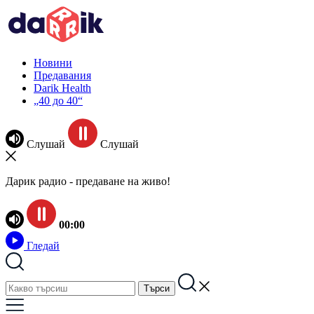
Новини
Предавания
Darik Health
„40 до 40“
Слушай
Слушай
Дарик радио - предаване на живо!
00:00
Гледай