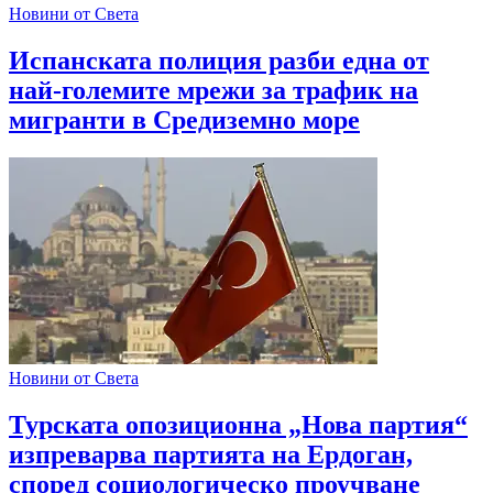
Новини от Света
Испанската полиция разби една от
най-големите мрежи за трафик на
мигранти в Средиземно море
Новини от Света
Турската опозиционна „Нова партия“
изпреварва партията на Ердоган,
според социологическо проучване