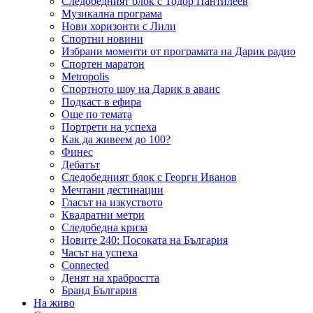
Следобедният блок с Тодор Пантилеев
Музикална програма
Нови хоризонти с Лили
Спортни новини
Избрани моменти от програмата на Дарик радио
Спортен маратон
Metropolis
Спортното шоу на Дарик в аванс
Подкаст в ефира
Още по темата
Портрети на успеха
Как да живеем до 100?
Финес
Дебатът
Следобедният блок с Георги Иванов
Мечтани дестинации
Гласът на изкуството
Квадратни метри
Следобедна криза
Новите 240: Посоката на България
Часът на успеха
Connected
Денят на храбростта
Бранд България
На живо