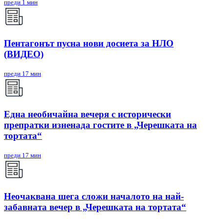
преди 1 мин
Пентагонът пусна нови досиета за НЛО
(ВИДЕО)
преди 17 мин
Една необичайна вечеря с исторически
препратки изненада гостите в „Черешката на
тортата“
преди 17 мин
Неочаквана шега сложи началото на най-
забавната вечер в „Черешката на тортата“