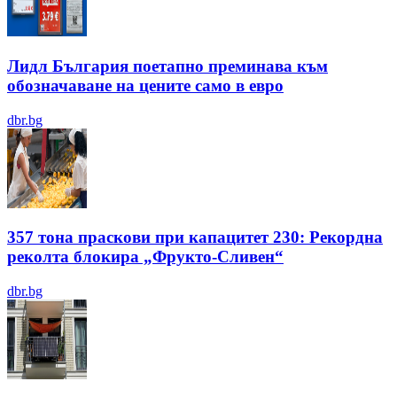
Лидл България поетапно преминава към
обозначаване на цените само в евро
dbr.bg
357 тона праскови при капацитет 230: Рекордна
реколта блокира „Фрукто-Сливен“
dbr.bg