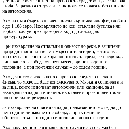
установи собственикът на превозното средство и да се наложи
глоба. За разлика от досега, санкцията се налага и без спиране
на автомобила.
Ако на пътя бъде изхвърлена носна кърпичка или фас, глобата
е до 1 188 евро. Изхвърлянето на кен, стъклена бутилка или
торба с боклук през прозореца води до доклад до
прокуратурата.
При изхвърляне на отпадъци в близост до реки, в защитени
природни зони или вече замърсени територии, когато има
конкретна опасност за хора или околната среда, се предвижда
лишаване от свобода от шест месеца до пет години и
половина, а при по-тежки случаи – до седем години.
Ако деянието е извършено с превозно средство на частна
фирма, то може да бъде конфискувано. Мярката се прилага и
за лица, които използват автомобили или камиони, за да
изхвърлят отпадъци в полета, изоставени промишлени зони
или природни резервати.
За изхвърляне на опасни отпадъци наказанието е от една до
пет години лишаване от свобода, а при утежнени
обстоятелства – от година и половина до шест години.
Ако нарушението е извършено от служител със служебен