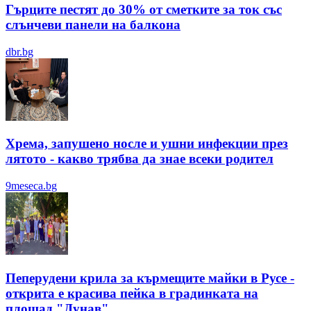
Гърците пестят до 30% от сметките за ток със
слънчеви панели на балкона
dbr.bg
Хрема, запушено носле и ушни инфекции през
лятотo - какво трябва да знае всеки родител
9meseca.bg
Пеперудени крила за кърмещите майки в Русе -
открита е красива пейка в градинката на
площад "Дунав"