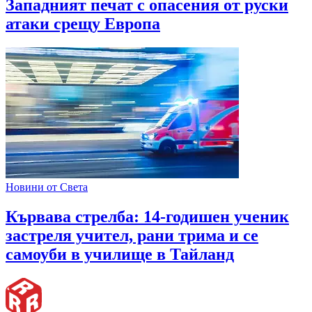
Западният печат с опасения от руски
атаки срещу Европа
Новини от Света
Кървава стрелба: 14-годишен ученик
застреля учител, рани трима и се
самоуби в училище в Тайланд