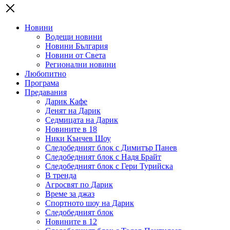
Новини
Водещи новини
Новини България
Новини от Света
Регионални новини
Любопитно
Програма
Предавания
Дарик Кафе
Денят на Дарик
Седмицата на Дарик
Новините в 18
Ники Кънчев Шоу
Следобедният блок с Димитър Панев
Следобедният блок с Надя Брайт
Следобедният блок с Гери Турийска
В тренда
Агросвят по Дарик
Време за джаз
Спортното шоу на Дарик
Следобедният блок
Новините в 12