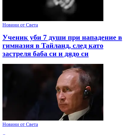
Новини от Света
Ученик уби 7 души при нападение в
гимназия в Тайланд, след като
застреля баба си и дядо си
Новини от Света