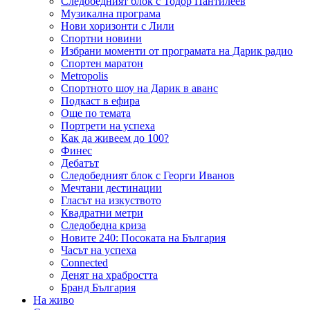
Следобедният блок с Тодор Пантилеев
Музикална програма
Нови хоризонти с Лили
Спортни новини
Избрани моменти от програмата на Дарик радио
Спортен маратон
Metropolis
Спортното шоу на Дарик в аванс
Подкаст в ефира
Още по темата
Портрети на успеха
Как да живеем до 100?
Финес
Дебатът
Следобедният блок с Георги Иванов
Мечтани дестинации
Гласът на изкуството
Квадратни метри
Следобедна криза
Новите 240: Посоката на България
Часът на успеха
Connected
Денят на храбростта
Бранд България
На живо