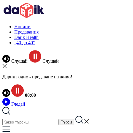
Новини
Предавания
Darik Health
„40 до 40“
Слушай
Слушай
Дарик радио - предаване на живо!
00:00
Гледай