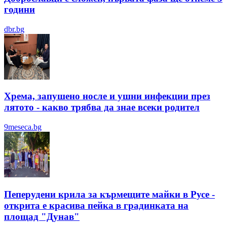
години
dbr.bg
Хрема, запушено носле и ушни инфекции през
лятотo - какво трябва да знае всеки родител
9meseca.bg
Пеперудени крила за кърмещите майки в Русе -
открита е красива пейка в градинката на
площад "Дунав"