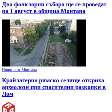
Два фолклорни събора ще се проведат
на 1 август в община Монтана
Новини от Монтана
Крайлагерно римско селище откриха
археолози при спасителни разкопки в
Лом