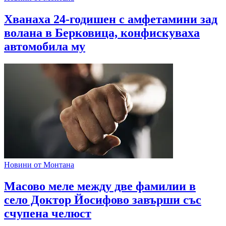
Хванаха 24-годишен с амфетамини зад
волана в Берковица, конфискуваха
автомобила му
Новини от Монтана
Масово меле между две фамилии в
село Доктор Йосифово завърши със
счупена челюст