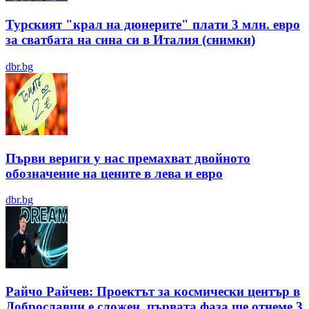
Турският "крал на дюнерите" плати 3 млн. евро
за сватбата на сина си в Италия (снимки)
dbr.bg
Първи вериги у нас премахват двойното
обозначение на цените в лева и евро
dbr.bg
Райчо Райчев: Проектът за космически център в
Доброславци е сложен, първата фаза ще отнеме 3