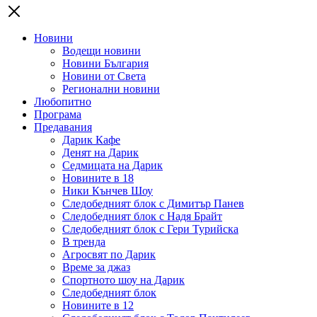
Новини
Водещи новини
Новини България
Новини от Света
Регионални новини
Любопитно
Програма
Предавания
Дарик Кафе
Денят на Дарик
Седмицата на Дарик
Новините в 18
Ники Кънчев Шоу
Следобедният блок с Димитър Панев
Следобедният блок с Надя Брайт
Следобедният блок с Гери Турийска
В тренда
Агросвят по Дарик
Време за джаз
Спортното шоу на Дарик
Следобедният блок
Новините в 12