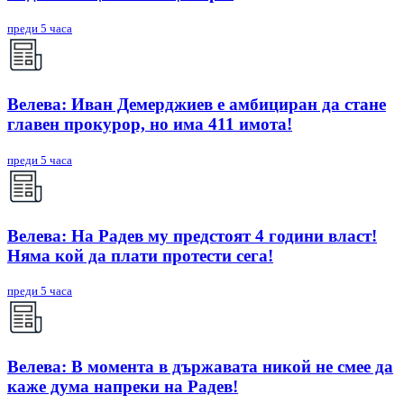
преди 5 часа
Велева: Иван Демерджиев е амбициран да стане
главен прокурор, но има 411 имота!
преди 5 часа
Велева: На Радев му предстоят 4 години власт!
Няма кой да плати протести сега!
преди 5 часа
Велева: В момента в държавата никой не смее да
каже дума напреки на Радев!