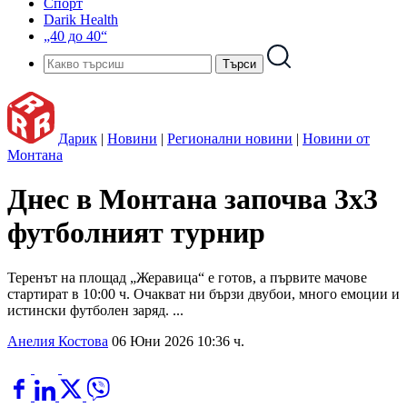
Спорт
Darik Health
„40 до 40“
Дарик
|
Новини
|
Регионални новини
|
Новини от
Монтана
Днес в Монтана започва 3х3
футболният турнир
Теренът на площад „Жеравица“ е готов, а първите мачове
стартират в 10:00 ч. Очакват ни бързи двубои, много емоции и
истински футболен заряд. ...
Анелия Костова
06 Юни 2026 10:36 ч.