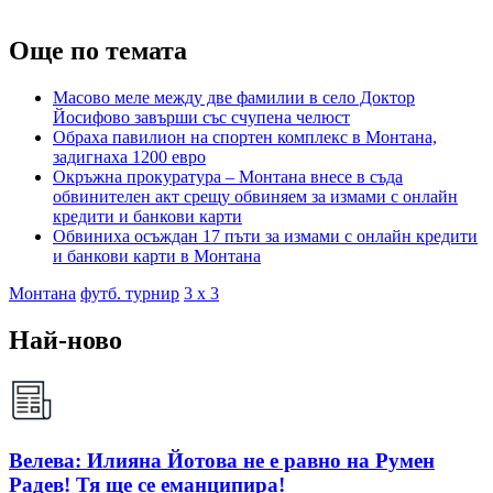
Още по темата
Масово меле между две фамилии в село Доктор
Йосифово завърши със счупена челюст
Обраха павилион на спортен комплекс в Монтана,
задигнаха 1200 евро
Окръжна прокуратура – Монтана внесе в съда
обвинителен акт срещу обвиняем за измами с онлайн
кредити и банкови карти
Обвиниха осъждан 17 пъти за измами с онлайн кредити
и банкови карти в Монтана
Монтана
футб. турнир
3 х 3
Най-ново
Велева: Илияна Йотова не е равно на Румен
Радев! Тя ще се еманципира!