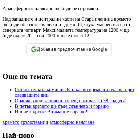
Атмосферното налягане ще бъде без промяна.
Над западните и централни части на Стара планина времето
ще бъде облачно с валежи от дъжд. Ще духа умерен вятър от
северната четвърт. Максималната температура на 1200 м ще
бъде около 20°, а на 2000 м ще е около 12°.
Добави в предпочитани в Google
Още по темата
Синоптичната комисия: Ето какво време ни очаква през
следващите дни
Оранжев код за опасно горещо, живак до 38 градуса
В петък времето ще бъде слънчево и горещо
И в четвъртък: Внимание горещо!
времето
гръмотевици
атмосферно налягане
Най-ново