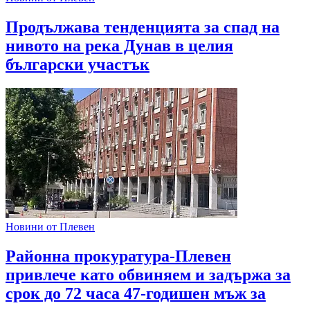
Продължава тенденцията за спад на
нивото на река Дунав в целия
български участък
Новини от Плевен
Районна прокуратура-Плевен
привлече като обвиняем и задържа за
срок до 72 часа 47-годишен мъж за