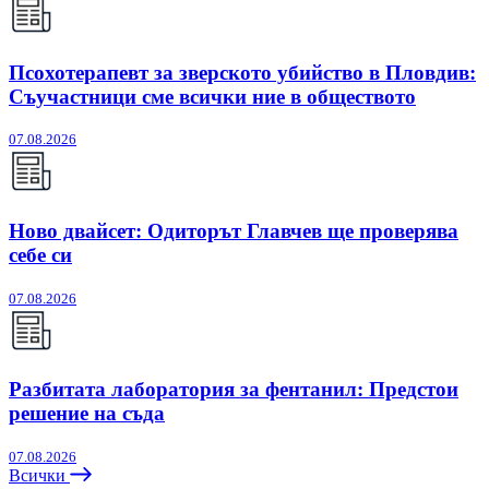
Псохотерапевт за зверското убийство в Пловдив:
Съучастници сме всички ние в обществото
07.08.2026
Ново двайсет: Одиторът Главчев ще проверява
себе си
07.08.2026
Разбитата лаборатория за фентанил: Предстои
решение на съда
07.08.2026
Всички