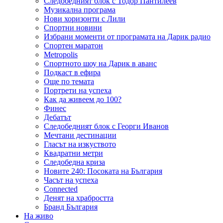
Следобедният блок с Тодор Пантилеев
Музикална програма
Нови хоризонти с Лили
Спортни новини
Избрани моменти от програмата на Дарик радио
Спортен маратон
Metropolis
Спортното шоу на Дарик в аванс
Подкаст в ефира
Още по темата
Портрети на успеха
Как да живеем до 100?
Финес
Дебатът
Следобедният блок с Георги Иванов
Мечтани дестинации
Гласът на изкуството
Квадратни метри
Следобедна криза
Новите 240: Посоката на България
Часът на успеха
Connected
Денят на храбростта
Бранд България
На живо