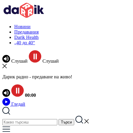
Новини
Предавания
Darik Health
„40 до 40“
Слушай
Слушай
Дарик радио - предаване на живо!
00:00
Гледай