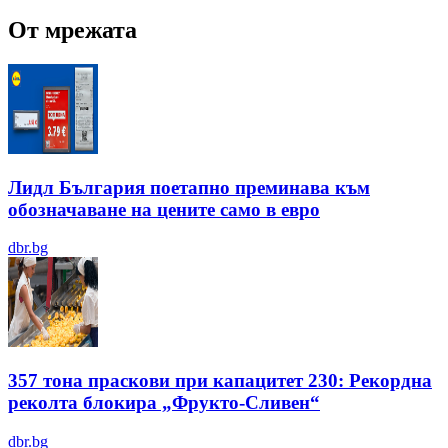
От мрежата
Лидл България поетапно преминава към
обозначаване на цените само в евро
dbr.bg
357 тона праскови при капацитет 230: Рекордна
реколта блокира „Фрукто-Сливен“
dbr.bg