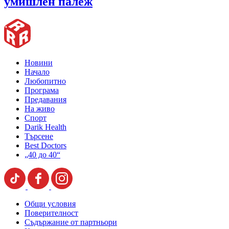
умишлен палеж
Новини
Начало
Любопитно
Програма
Предавания
На живо
Спорт
Darik Health
Търсене
Best Doctors
„40 до 40“
Общи условия
Поверителност
Съдържание от партньори