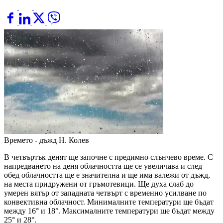
Времето - дъжд
Н. Колев
В четвъртък денят ще започне с предимно слънчево време. С
напредването на деня облачността ще се увеличава и след
обед облачността ще е значителна и ще има валежи от дъжд,
на места придружени от гръмотевици. Ще духа слаб до
умерен вятър от западната четвърт с временно усилване по
конвективна облачност. Минималните температури ще бъдат
между 16° и 18°. Максималните температури ще бъдат между
25° и 28°.