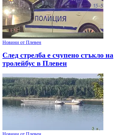
Новини от Плевен
След стрелба е счупено стъкло на
тролейбус в Плевен
Новини от Плевен