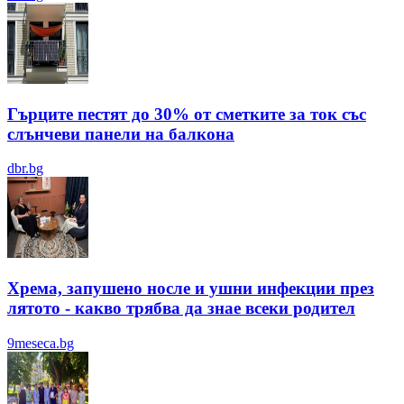
Гърците пестят до 30% от сметките за ток със
слънчеви панели на балкона
dbr.bg
Хрема, запушено носле и ушни инфекции през
лятотo - какво трябва да знае всеки родител
9meseca.bg