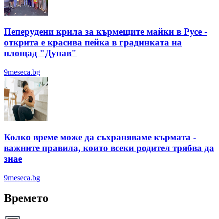
Пеперудени крила за кърмещите майки в Русе -
открита е красива пейка в градинката на
площад "Дунав"
9meseca.bg
Колко време може да съхраняваме кърмата -
важните правила, които всеки родител трябва да
знае
9meseca.bg
Времето