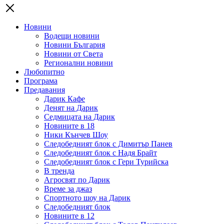
Новини
Водещи новини
Новини България
Новини от Света
Регионални новини
Любопитно
Програма
Предавания
Дарик Кафе
Денят на Дарик
Седмицата на Дарик
Новините в 18
Ники Кънчев Шоу
Следобедният блок с Димитър Панев
Следобедният блок с Надя Брайт
Следобедният блок с Гери Турийска
В тренда
Агросвят по Дарик
Време за джаз
Спортното шоу на Дарик
Следобедният блок
Новините в 12