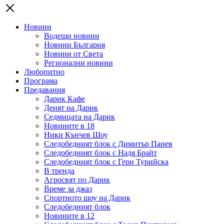
Новини
Водещи новини
Новини България
Новини от Света
Регионални новини
Любопитно
Програма
Предавания
Дарик Кафе
Денят на Дарик
Седмицата на Дарик
Новините в 18
Ники Кънчев Шоу
Следобедният блок с Димитър Панев
Следобедният блок с Надя Брайт
Следобедният блок с Гери Турийска
В тренда
Агросвят по Дарик
Време за джаз
Спортното шоу на Дарик
Следобедният блок
Новините в 12