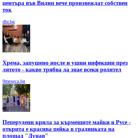
центъра във Видин вече произвеждат собствен
ток
dbr.bg
Хрема, запушено носле и ушни инфекции през
лятотo - какво трябва да знае всеки родител
9meseca.bg
Пеперудени крила за кърмещите майки в Русе -
открита е красива пейка в градинката на
площад "Дунав"