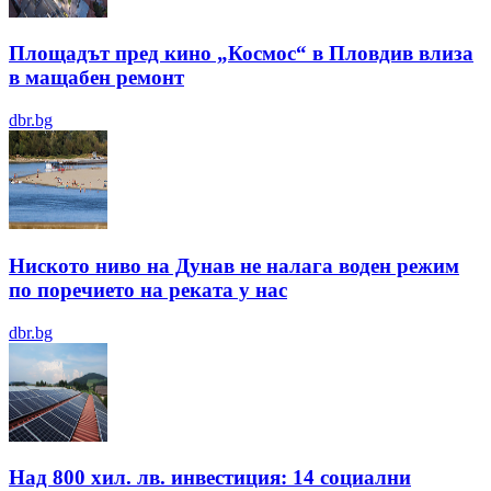
Площадът пред кино „Космос“ в Пловдив влиза
в мащабен ремонт
dbr.bg
Ниското ниво на Дунав не налага воден режим
по поречието на реката у нас
dbr.bg
Над 800 хил. лв. инвестиция: 14 социални