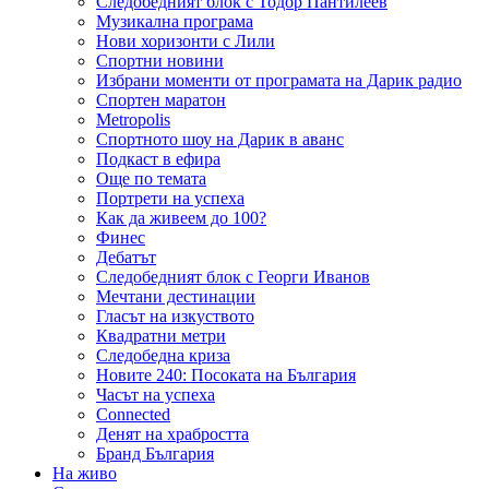
Следобедният блок с Тодор Пантилеев
Музикална програма
Нови хоризонти с Лили
Спортни новини
Избрани моменти от програмата на Дарик радио
Спортен маратон
Metropolis
Спортното шоу на Дарик в аванс
Подкаст в ефира
Още по темата
Портрети на успеха
Как да живеем до 100?
Финес
Дебатът
Следобедният блок с Георги Иванов
Мечтани дестинации
Гласът на изкуството
Квадратни метри
Следобедна криза
Новите 240: Посоката на България
Часът на успеха
Connected
Денят на храбростта
Бранд България
На живо