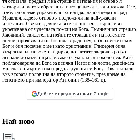
тя отказала, предали я на страшни изтезания и отново я
затворили, като я обрекли на изтощение от глад и жажда. След
известно време управителят заповядал да я отведат в град
Ираклия, където отново я подложили на най-ужасни
изтезания. Светата девойка всичко понасяла търпеливо,
укрепявана от чудесната помощ на Бога. Тъмничният стражар
Лаодикий, свидетел на нейните страдания и на големите
личби, проявявани от Господа заради нея, познал истинския
Бог и бил посечен с меч като християнин. Гликерия била
хвърлена на зверовете в цирка, но лютите зверове кротко
легнали до мъченицата и само се умилквали около нея. Като
поблагодарила на Бога за всички Негови милости, девойката
молела за смърт и тихо предала душата си Богу. Това станало
във втората половина на второто столетие, през време на
гонението при император Антонин (138–161 г.).
Добави в предпочитани в Google
Най-ново