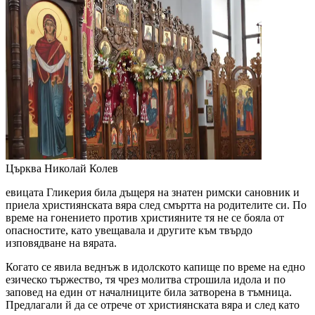
Църква
Николай Колев
евицата Гликерия била дъщеря на знатен римски сановник и
приела християнската вяра след смъртта на родителите си. По
време на гонението против християните тя не се бояла от
опасностите, като увещавала и другите към твърдо
изповядване на вярата.
Когато се явила веднъж в идолското капище по време на едно
езическо тържество, тя чрез молитва строшила идола и по
заповед на един от началниците била затворена в тъмница.
Предлагали й да се отрече от християнската вяра и след като