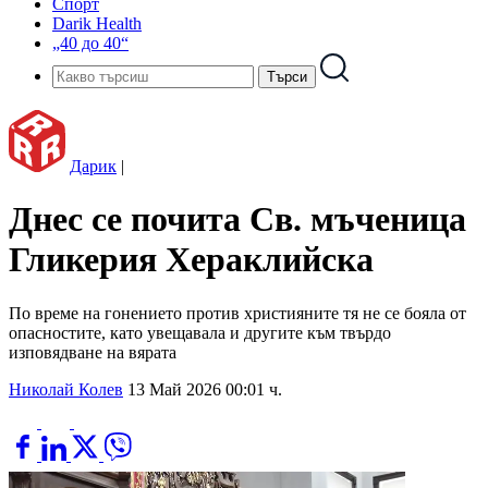
Спорт
Darik Health
„40 до 40“
Дарик
|
Днес се почита Св. мъченица
Гликерия Хераклийска
По време на гонението против християните тя не се бояла от
опасностите, като увещавала и другите към твърдо
изповядване на вярата
Николай Колев
13 Май 2026 00:01 ч.