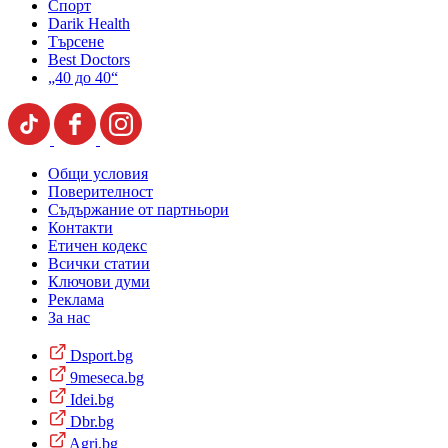
Спорт
Darik Health
Търсене
Best Doctors
„40 до 40“
Общи условия
Поверителност
Съдържание от партньори
Контакти
Етичен кодекс
Всички статии
Ключови думи
Реклама
За нас
Dsport.bg
9meseca.bg
Idei.bg
Dbr.bg
Agri.bg