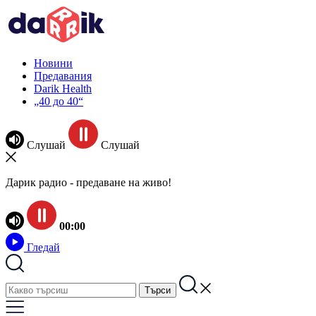
Новини
Предавания
Darik Health
„40 до 40“
Слушай
Слушай
Дарик радио - предаване на живо!
00:00
Гледай