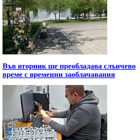
Във вторник ще преобладава слънчево
време с временни заоблачавания