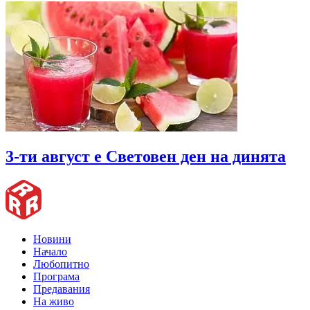
3-ти август е Световен ден на динята
Новини
Начало
Любопитно
Програма
Предавания
На живо