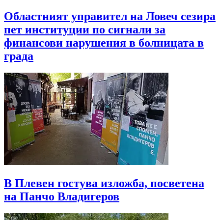
Областният управител на Ловеч сезира
пет институции по сигнали за
финансови нарушения в болницата в
града
В Плевен гостува изложба, посветена
на Панчо Владигеров