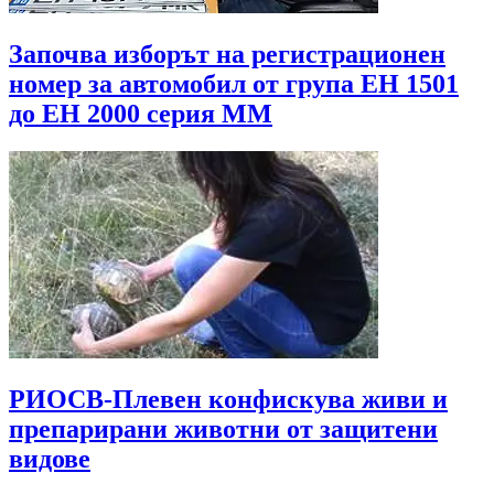
Започва изборът на регистрационен
номер за автомобил от група ЕН 1501
до EH 2000 серия MМ
РИОСВ-Плевен конфискува живи и
препарирани животни от защитени
видове