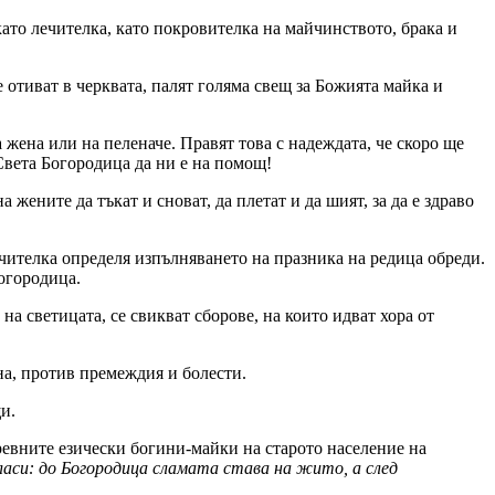
ато лечителка, като покровителка на майчинството, брака и
 отиват в черквата, палят голяма свещ за Божията майка и
жена или на пеленаче. Правят това с надеждата, че скоро ще
Света Богородица да ни е на помощ!
ените да тъкат и сноват, да плетат и да шият, за да е здраво
ечителка определя изпълняването на празника на редица обреди.
Богородица.
а светицата, се свикват сборове, на които идват хора от
на, против премеждия и болести.
и.
древните езически богини-майки на старото население на
ласи: до Богородица сламата става на жито, а след