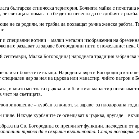
лата българска етническа територия. Божията майка е почитана к
 че светицата помага на бездетни невести да се сдобият с рожба.
ще не са родили, не трябва да похващат ръчна женска работа. Те
пи.
ат и специални вотиви – малки метални изображения на бременна 
жените раздават за здраве богородични пити с пожелание: нека 
 септември, Малка Богородица) народната традиция забранява на ж
 не влизат болестите вкъщи. Народната вяра в Богородица като л
т специален дар за нея на църква или манастир, чийто патрон е 
та, в които местната църква или близкият манастир носят името н
в чест на светицата.
воприношение – курбан за живот, за здраве, за плодородна годи
и шиле. Някъде курбаните се освещават в църква, другаде – вкъщ
 образа на Св. Богородица се преплитат функции, наследени от 
 стопанин трябва да е свършил вършитбата. Стара поговорка г