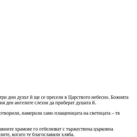
 три дни духът й ще се пресели в Царството небесно. Божията
ия ден ангелите слезли да приберат душата й.
 отворили, намерили само плащеницата на светицата – тя
вните храмове го отбелязват с тържествена църковна
ите, когато те благославяли хляба.