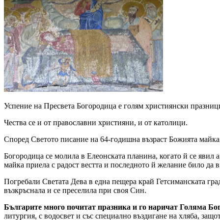
Успение на Пресвета Богородица е голям християнски празници
Чества се и от православни християни, и от католици.
Според Светото писание на 64-годишна възраст Божията майка
Богородица се молила в Елеонската планина, когато й се явил а
майка приела с радост вестта и последното й желание било да в
Погребали Светата Дева в една пещера край Гетсиманската град
възкръснала и се преселила при своя Син.
Българите много почитат празника и го наричат Голяма Бог
литургия, с водосвет и със специално въздигане на хляба, защо