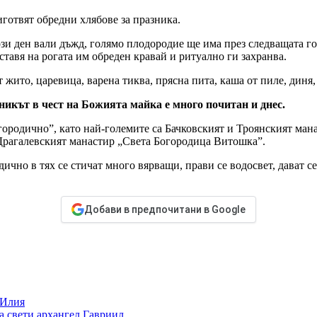
готвят обредни хлябове за празника.
 този ден вали дъжд, голямо плодородие ще има през следващата 
оставя на рогата им обреден кравай и ритуално ги захранва.
жито, царевица, варена тиква, прясна пита, каша от пиле, диня, 
икът в чест на Божията майка е много почитан и днес.
ородично”, като най-големите са Бачковският и Троянският манас
 Драгалевският манастир „Света Богородица Витошка”.
чно в тях се стичат много вярващи, прави се водосвет, дават се
Добави в предпочитани в Google
 Илия
а свети архангел Гавриил