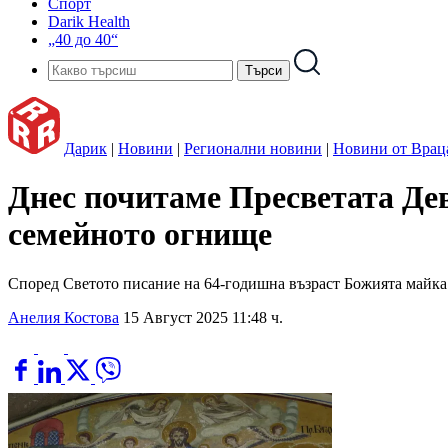
Спорт
Darik Health
„40 до 40“
Дарик
|
Новини
|
Регионални новини
|
Новини от Врац
Днес почитаме Пресветата Де
семейното огнище
Според Светото писание на 64-годишна възраст Божията майка
Анелия Костова
15 Август 2025 11:48 ч.