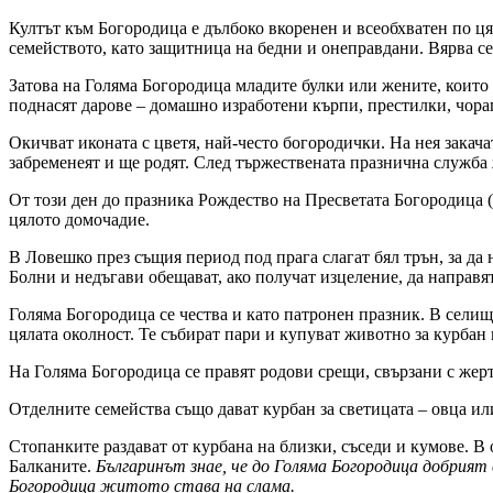
Култът към Богородица е дълбоко вкоренен и всеобхватен по ця
семейството, като защитница на бедни и онеправдани. Вярва се,
Затова на Голяма Богородица младите булки или жените, които о
поднасят дарове – домашно изработени кърпи, престилки, чора
Окичват иконата с цветя, най-често богородички. На нея закач
забременеят и ще родят. След тържествената празнична служба 
От този ден до празника Рождество на Пресветата Богородица (8
цялото домочадие.
В Ловешко през същия период под прага слагат бял трън, за да
Болни и недъгави обещават, ако получат изцеление, да направя
Голяма Богородица се чества и като патронен празник. В селища
цялата околност. Те събират пари и купуват животно за курбан 
На Голяма Богородица се правят родови срещи, свързани с жерт
Отделните семейства също дават курбан за светицата – овца ил
Стопанките раздават от курбана на близки, съседи и кумове. В
Балканите.
Българинът знае, че до Голяма Богородица добрият
Богородица житото става на слама.