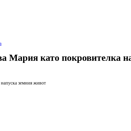
а
ва Мария като покровителка на
 напуска земния живот