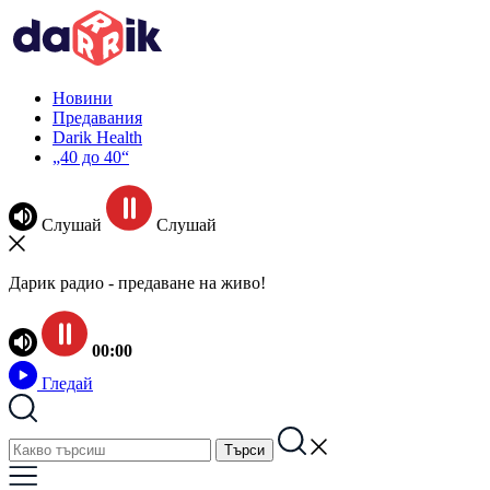
Новини
Предавания
Darik Health
„40 до 40“
Слушай
Слушай
Дарик радио - предаване на живо!
00:00
Гледай