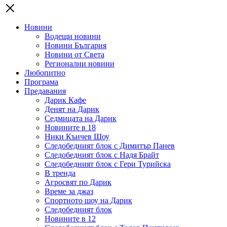
Новини
Водещи новини
Новини България
Новини от Света
Регионални новини
Любопитно
Програма
Предавания
Дарик Кафе
Денят на Дарик
Седмицата на Дарик
Новините в 18
Ники Кънчев Шоу
Следобедният блок с Димитър Панев
Следобедният блок с Надя Брайт
Следобедният блок с Гери Турийска
В тренда
Агросвят по Дарик
Време за джаз
Спортното шоу на Дарик
Следобедният блок
Новините в 12