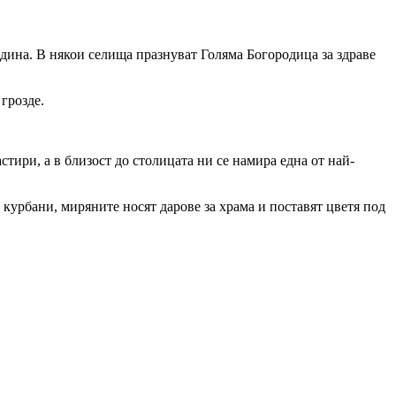
година. В някои селища празнуват Голяма Богородица за здраве
грозде.
тири, а в близост до столицата ни се намира една от най-
 курбани, миряните носят дарове за храма и поставят цветя под