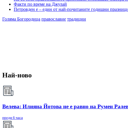
Факти по време на Джулай
Петровден е – един от най-почитаните годишни празници
Голяма Богородица
православие
традиции
Най-ново
Велева: Илияна Йотова не е равно на Румен Радев
преди 6 часа