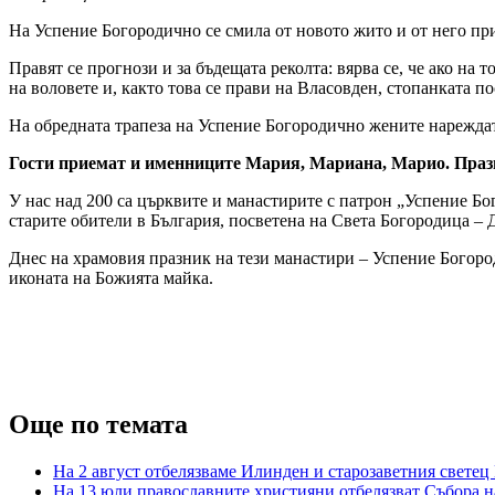
На Успение Богородично се смила от новото жито и от него при
Правят се прогнози и за бъдещата реколта: вярва се, че ако на
на воловете и, както това се прави на Власовден, стопанката п
На обредната трапеза на Успение Богородично жените нареждат 
Гости приемат и именниците Мария, Мариана, Марио. Празн
У нас над 200 са църквите и манастирите с патрон „Успение Бог
старите обители в България, посветена на Света Богородица –
Днес на храмовия празник на тези манастири – Успение Богороди
иконата на Божията майка.
Още по темата
На 2 август отбелязваме Илинден и старозаветния светец
На 13 юли православните християни отбелязват Събора н