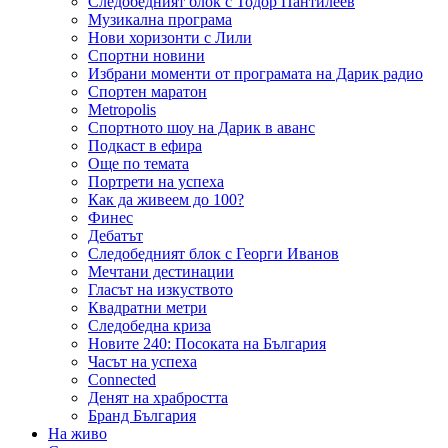
Следобедният блок с Тодор Пантилеев
Музикална програма
Нови хоризонти с Лили
Спортни новини
Избрани моменти от програмата на Дарик радио
Спортен маратон
Metropolis
Спортното шоу на Дарик в аванс
Подкаст в ефира
Още по темата
Портрети на успеха
Как да живеем до 100?
Финес
Дебатът
Следобедният блок с Георги Иванов
Мечтани дестинации
Гласът на изкуството
Квадратни метри
Следобедна криза
Новите 240: Посоката на България
Часът на успеха
Connected
Денят на храбростта
Бранд България
На живо