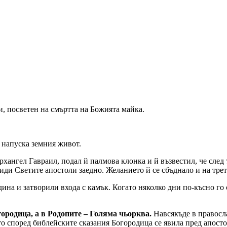
, посветен на смъртта на Божията майка.
 напуска земния живот.
рхангел Гавраил, подал й палмова клонка и й възвестил, че след
иди Светите апостоли заедно. Желанието й се сбъднало и на трет
ина и затворили входа с камък. Когато няколко дни по-късно го
ородица, а в Родопите – Голяма чьорква.
Навсякъде в правосла
то според библейските сказания Богородица се явила пред апостол