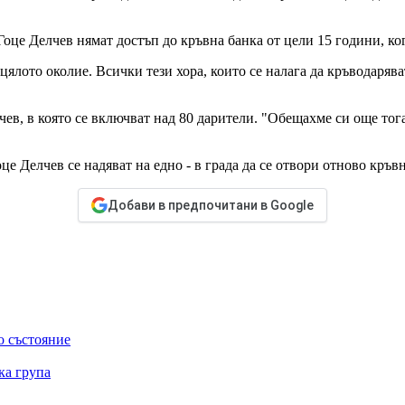
це Делчев нямат достъп до кръвна банка от цели 15 години, кога
 цялото околие. Всички тези хора, които се налага да кръводаря
в, в която се включват над 80 дарители. "Обещахме си още тогав
 Делчев се надяват на едно - в града да се отвори отново кръвна
Добави в предпочитани в Google
о състояние
ка група