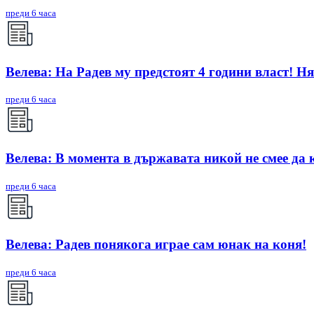
преди 6 часа
Велева: На Радев му предстоят 4 години власт! Ня
преди 6 часа
Велева: В момента в държавата никой не смее да 
преди 6 часа
Велева: Радев понякога играе сам юнак на коня!
преди 6 часа