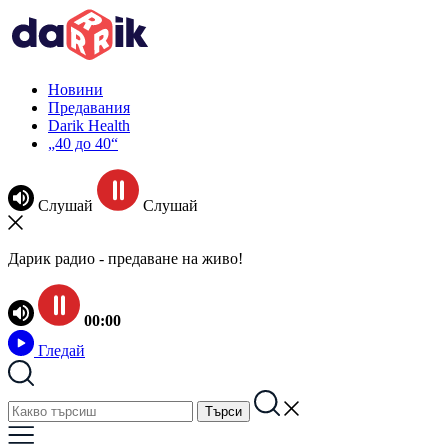
Новини
Предавания
Darik Health
„40 до 40“
Слушай
Слушай
Дарик радио - предаване на живо!
00:00
Гледай