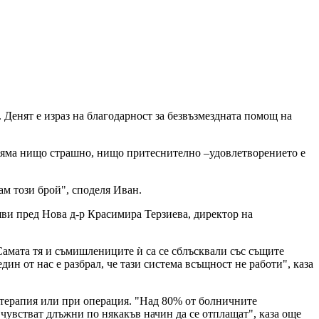
 Денят е израз на благодарност за безвъзмездната помощ на
е няма нищо страшно, нищо притеснително –удовлетворението е
ам този брой", споделя Иван.
аяви пред Нова д-р Красимира Терзиева, директор на
 Самата тя и съмишлениците ѝ са се сблъсквали със същите
дин от нас e разбрал, че тази система всъщност не работи", каза
отерапия или при операция. "Над 80% от болничните
е чувстват длъжни по някакъв начин да се отплащат", каза още