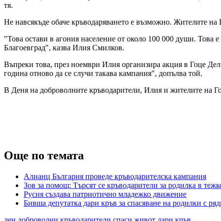
тя.
Не навсякъде обаче кръводаряването е възможно. Жителите на Го
"Това остави в агония население от около 100 000 души. Това е
Благоевград", казва Илия Смилков.
Въпреки това, през ноември Илия организира акция в Гоце Делче
година отново да се случи такава кампания", допълва той.
В Деня на доброволните кръводарители, Илия и жителите на Гоце
Още по темата
Алианц България проведе кръводарителска кампания
Зов за помощ: Търсят се кръводарители за родилка в тежк
Русия създава патриотично младежко движение
Бивша депутатка дари кръв за спасяване на родилки с ряд
ден
доброволни
кръводарители
спаси живот
дари кръв