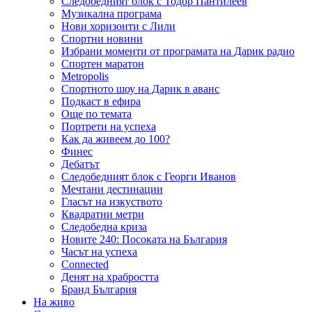
Следобедният блок с Тодор Пантилеев
Музикална програма
Нови хоризонти с Лили
Спортни новини
Избрани моменти от програмата на Дарик радио
Спортен маратон
Metropolis
Спортното шоу на Дарик в аванс
Подкаст в ефира
Още по темата
Портрети на успеха
Как да живеем до 100?
Финес
Дебатът
Следобедният блок с Георги Иванов
Мечтани дестинации
Гласът на изкуството
Квадратни метри
Следобедна криза
Новите 240: Посоката на България
Часът на успеха
Connected
Денят на храбростта
Бранд България
На живо