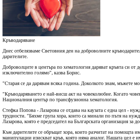
Кръводаряване
Днес отбелязваме Световния ден на доброволните кръводарители
дарителите.
Доброволците в центъра по хематология даряват кръвта си от д
изключително голямо", казва Борис.
"Старая се да дарявам всяка година. Доколкото знам, мъжете м
"Кръводаряването е най-висш акт на човеколюбие. Когато човек 
Националния център по трансфузионна хематология.
Стефка Попова - Лазарова се отдава на каузата с една цел - ну
трудности. "Бяхме група хора, които са минали по пътя на нужда
Лазарова, която е председател на Българската организация за д
Към дарителите се обръщат хора, които разчитат на помощта и
манипулации изискват кръв, която няма аналог. Нашата цел е им