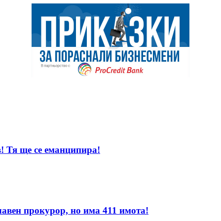
! Тя ще се еманципира!
лавен прокурор, но има 411 имота!