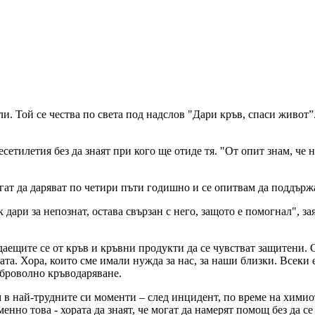
. Той се чества по света под надслов "Дари кръв, спаси живот”.
есетилетия без да знаят при кого ще отиде тя. "От опит знам, ч
огат да даряват по четири пъти годишно и се опитвам да поддърж
дари за непознат, остава свързан с него, защото е помогнал", з
ждаещите се от кръв и кръвни продукти да се чувстват защитени.
та. Хора, които сме имали нужда за нас, за наши близки. Всеки е
оброволно кръводаряване.
м в най-трудните си моменти – след инцидент, по време на хими
енно това - хората да знаят, че могат да намерят помощ без да с