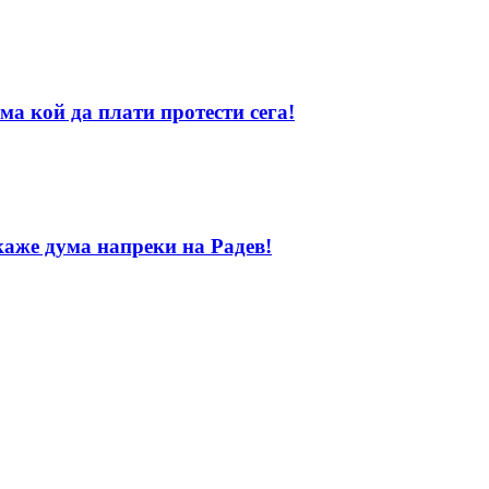
ма кой да плати протести сега!
каже дума напреки на Радев!