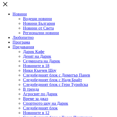
Новини
Водещи новини
Новини България
Новини от Света
Регионални новини
Любопитно
Програма
Предавания
Дарик Кафе
Денят на Дарик
Седмицата на Дарик
Новините в 18
Ники Кънчев Шоу
Следобедният блок с Димитър Панев
Следобедният блок с Надя Брайт
Следобедният блок с Гери Турийска
В тренда
Агросвят по Дарик
Време за джаз
Спортното шоу на Дарик
Следобедният блок
Новините в 12