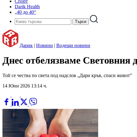
Спорт
Darik Health
„40 до 40“
Дарик
|
Новини
|
Водещи новини
Днес отбелязваме Световния 
Той се чества по света под надслов „Дари кръв, спаси живот”
14 Юни 2026 13:14 ч.