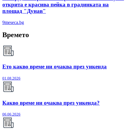
открита е красива пейка в градинката на
площад "Дунав"
9meseca.bg
Времето
Ето какво време ни очаква през уикенда
01.08.2026
Какво време ни очаква през уикенда?
06.06.2026