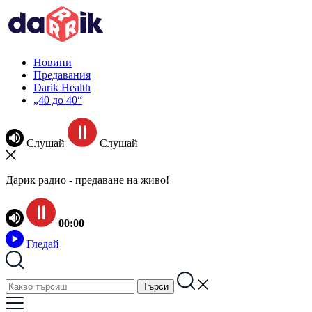
Новини
Предавания
Darik Health
„40 до 40“
Слушай
Слушай
Дарик радио - предаване на живо!
00:00
Гледай