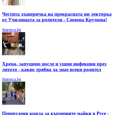
Честита дъщеричка на прекрасната ни лекторка
от Училищата за родители - Симона Крумова!
9meseca.bg
Хрема, запушено носле и ушни инфекции през
лятотo - какво трябва да знае всеки родител
9meseca.bg
Пеперудени крила за кърмещите майки в Русе -