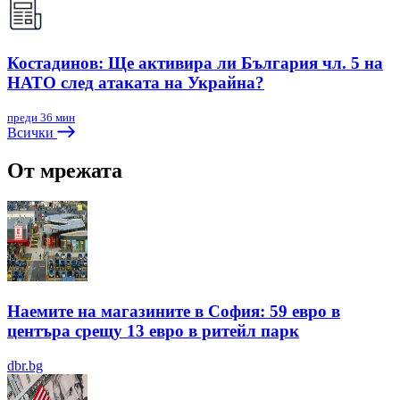
Костадинов: Ще активира ли България чл. 5 на
НАТО след атаката на Украйна?
преди 36 мин
Всички
От мрежата
Наемите на магазините в София: 59 евро в
центъра срещу 13 евро в ритейл парк
dbr.bg