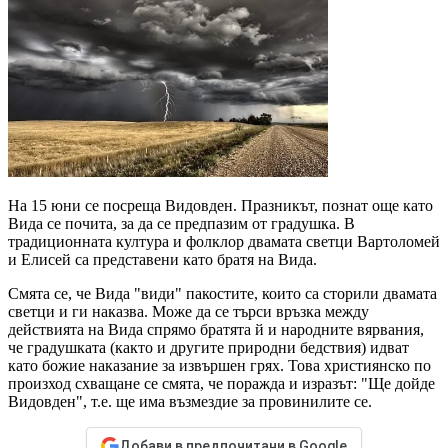
На 15 юни се посреща Видовден. Празникът, познат още като
Вида се почита, за да се предпазим от градушка. В
традиционната култура и фолклор двамата светци Вартоломей
и Елисей са представени като братя на Вида.
Смята се, че Вида "види" пакостите, които са сторили двамата
светци и ги наказва. Може да се търси връзка между
действията на Вида спрямо братята й и народните вярвания,
че градушката (както и другите природни бедствия) идват
като божие наказание за извършен грях. Това християнско по
произход схващане се смята, че поражда и изразът: "Ще дойде
Видовден", т.е. ще има възмездие за провинилите се.
Добави в предпочитани в Google