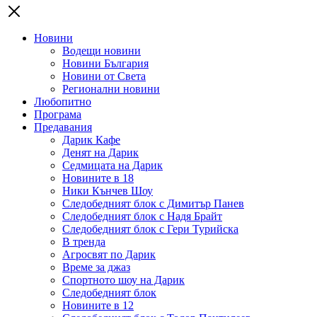
Новини
Водещи новини
Новини България
Новини от Света
Регионални новини
Любопитно
Програма
Предавания
Дарик Кафе
Денят на Дарик
Седмицата на Дарик
Новините в 18
Ники Кънчев Шоу
Следобедният блок с Димитър Панев
Следобедният блок с Надя Брайт
Следобедният блок с Гери Турийска
В тренда
Агросвят по Дарик
Време за джаз
Спортното шоу на Дарик
Следобедният блок
Новините в 12