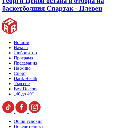
Георги Цеков остава в отбора на
баскетболния Спартак - Плевен
Новини
Начало
Любопитно
Програма
Предавания
На живо
Спорт
Darik Health
Търсене
Best Doctors
„40 до 40“
Общи условия
Поверителност