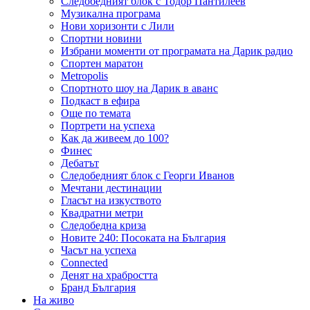
Следобедният блок с Тодор Пантилеев
Музикална програма
Нови хоризонти с Лили
Спортни новини
Избрани моменти от програмата на Дарик радио
Спортен маратон
Metropolis
Спортното шоу на Дарик в аванс
Подкаст в ефира
Още по темата
Портрети на успеха
Как да живеем до 100?
Финес
Дебатът
Следобедният блок с Георги Иванов
Мечтани дестинации
Гласът на изкуството
Квадратни метри
Следобедна криза
Новите 240: Посоката на България
Часът на успеха
Connected
Денят на храбростта
Бранд България
На живо