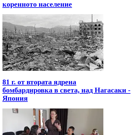
коренното население
81 г. от втората ядрена
бомбардировка в света, над Нагасаки -
Япония