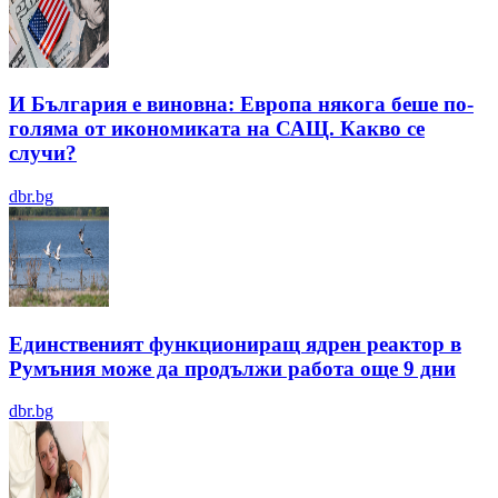
И България е виновна: Европа някога беше по-
голяма от икономиката на САЩ. Какво се
случи?
dbr.bg
Единственият функциониращ ядрен реактор в
Румъния може да продължи работа още 9 дни
dbr.bg