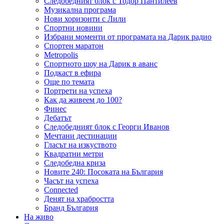
Следобедният блок с Тодор Пантилеев
Музикална програма
Нови хоризонти с Лили
Спортни новини
Избрани моменти от програмата на Дарик радио
Спортен маратон
Metropolis
Спортното шоу на Дарик в аванс
Подкаст в ефира
Още по темата
Портрети на успеха
Как да живеем до 100?
Финес
Дебатът
Следобедният блок с Георги Иванов
Мечтани дестинации
Гласът на изкуството
Квадратни метри
Следобедна криза
Новите 240: Посоката на България
Часът на успеха
Connected
Денят на храбростта
Бранд България
На живо