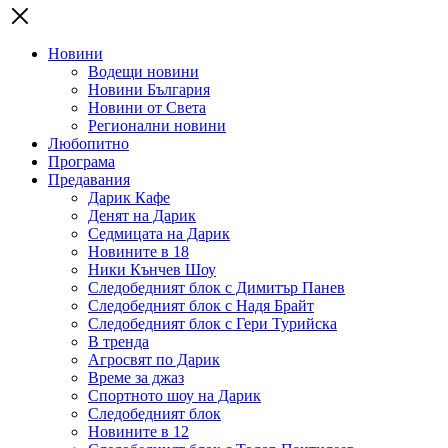
Новини
Водещи новини
Новини България
Новини от Света
Регионални новини
Любопитно
Програма
Предавания
Дарик Кафе
Денят на Дарик
Седмицата на Дарик
Новините в 18
Ники Кънчев Шоу
Следобедният блок с Димитър Панев
Следобедният блок с Надя Брайт
Следобедният блок с Гери Турийска
В тренда
Агросвят по Дарик
Време за джаз
Спортното шоу на Дарик
Следобедният блок
Новините в 12