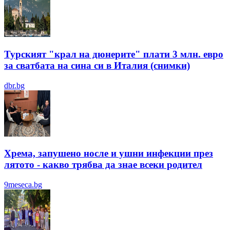
Турският "крал на дюнерите" плати 3 млн. евро
за сватбата на сина си в Италия (снимки)
dbr.bg
Хрема, запушено носле и ушни инфекции през
лятотo - какво трябва да знае всеки родител
9meseca.bg