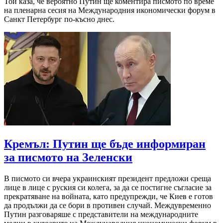
Той каза, че вероятно Путин ще коментира писмото по време
на пленарна сесия на Международния икономически форум в
Санкт Петербург по-късно днес.
Кремъл: Путин ще бъде информиран
за писмото на Зеленски
В писмото си вчера украинският президент предложи среща
лице в лице с руския си колега, за да се постигне съгласие за
прекратяване на войната, като предупрежди, че Киев е готов
да продължи да се бори в противен случай. Междувременно
Путин разговаряше с представители на международните