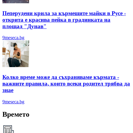
Пеперудени крила за кърмещите майки в Русе -
открита е красива пейка в градинката на
площад "Дунав"
9meseca.bg
Колко време може да съхраняваме кърмата -
важните правила, които всеки родител трябва да
знае
9meseca.bg
Времето