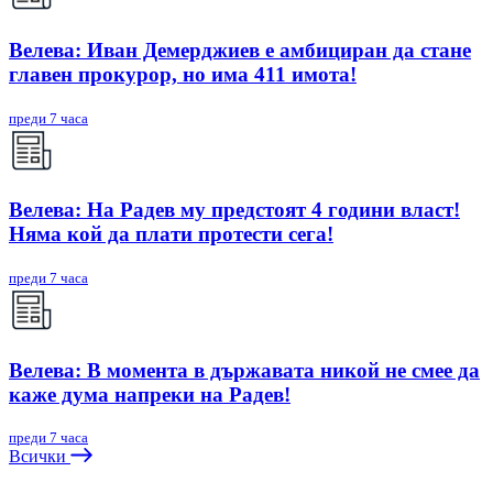
Велева: Иван Демерджиев е амбициран да стане
главен прокурор, но има 411 имота!
преди 7 часа
Велева: На Радев му предстоят 4 години власт!
Няма кой да плати протести сега!
преди 7 часа
Велева: В момента в държавата никой не смее да
каже дума напреки на Радев!
преди 7 часа
Всички