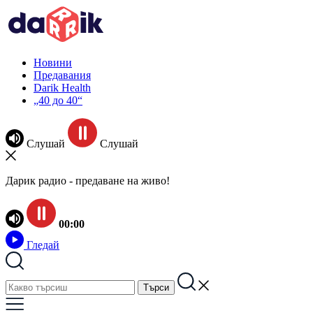
Новини
Предавания
Darik Health
„40 до 40“
Слушай
Слушай
Дарик радио - предаване на живо!
00:00
Гледай