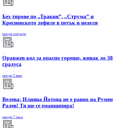
Без тирове по „Тракия”, „Струма” и
Кресненското дефиле в петък и неделя
преди секунди
Оранжев код за опасно горещо, живак до 38
градуса
преди 3 мин
Велева: Илияна Йотова не е равно на Румен
Радев! Тя ще се еманципира!
преди 7 часа