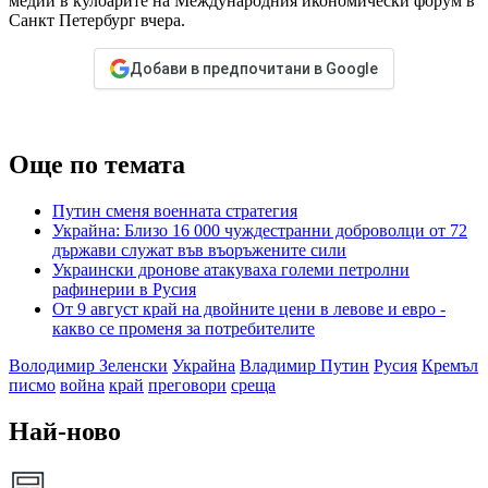
медии в кулоарите на Международния икономически форум в
Санкт Петербург вчера.
Добави в предпочитани в Google
Още по темата
Путин сменя военната стратегия
Украйна: Близо 16 000 чуждестранни доброволци от 72
държави служат във въоръжените сили
Украински дронове атакуваха големи петролни
рафинерии в Русия
От 9 август край на двойните цени в левове и евро -
какво се променя за потребителите
Володимир Зеленски
Украйна
Владимир Путин
Русия
Кремъл
писмо
война
край
преговори
среща
Най-ново