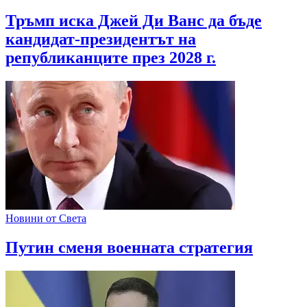
Тръмп иска Джей Ди Ванс да бъде
кандидат-президентът на
републиканците през 2028 г.
Новини от Света
Путин сменя военната стратегия