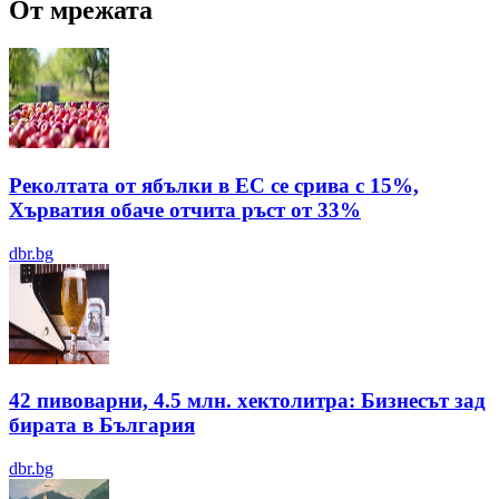
От мрежата
Реколтата от ябълки в ЕС се срива с 15%,
Хърватия обаче отчита ръст от 33%
dbr.bg
42 пивоварни, 4.5 млн. хектолитра: Бизнесът зад
бирата в България
dbr.bg