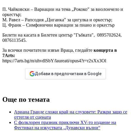
П. Чайковски – Вариации на тема „Рококо" за виолончело и
оркестър;
М. Равел – Рапсодия „Циганка" за цигулка и оркестър;
Ц. Франк – Симфонични вариации за пиано и оркестър
Билети на касата в Билетен център "Гъбката", 0895702624,
0876113545.
За всички почитатели извън Враца, гледайте
концерта в
7Arts:
https://7arts.bg/m/uhvdlSbY/laureati/opus4?r=r2xXx3Ol
Добави в предпочитани в Google
Още по темата
Ариана Гранде сложи край на слуховете: Разкри защо се
оттегля от сцената
С фолклорен празник приключи XV-то издание на
Фестивал на изкуствата „Дунавски вълни“