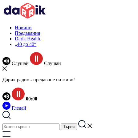
Новини
Предавания
Darik Health
„40 до 40“
Слушай
Слушай
Дарик радио - предаване на живо!
00:00
Гледай