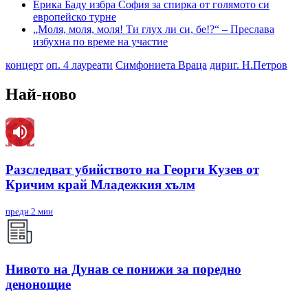
Ерика Баду избра София за спирка от голямото си
европейско турне
„Моля, моля, моля! Ти глух ли си, бе!?“ – Преслава
избухна по време на участие
концерт
оп. 4 лауреати
Симфониета Враца
дириг. Н.Петров
Най-ново
Разследват убийството на Георги Кузев от
Кричим край Младежкия хълм
преди 2 мин
Нивото на Дунав се понижи за поредно
денонощие