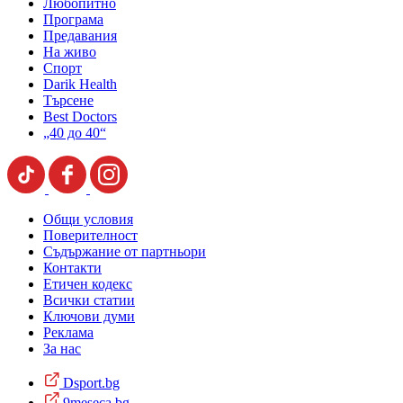
Любопитно
Програма
Предавания
На живо
Спорт
Darik Health
Търсене
Best Doctors
„40 до 40“
Общи условия
Поверителност
Съдържание от партньори
Контакти
Етичен кодекс
Всички статии
Ключови думи
Реклама
За нас
Dsport.bg
9meseca.bg