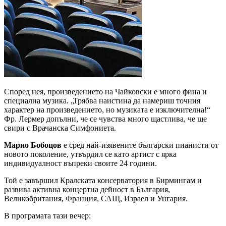
Според нея, произведението на Чайковски е много фина и
специална музика. „Трябва наистина да намериш точния
характер на произведението, но музиката е изключителна!“
Фр. Лермер допълни, че се чувства много щастлива, че ще
свири с Врачанска Симфониета.
Марио Бобоцов
е сред най-изявените български пианисти от
новото поколение, утвърдил се като артист с ярка
индивидуалност въпреки своите 24 години.
Той е завършил Кралската консерватория в Бирмингам и
развива активна концертна дейност в България,
Великобритания, Франция, САЩ, Израел и Унгария.
В програмата тази вечер: