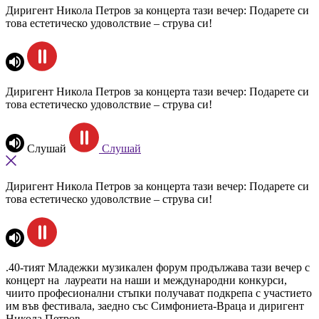
Диригент Никола Петров за концерта тази вечер: Подарете си
това естетическо удоволствие – струва си!
Диригент Никола Петров за концерта тази вечер: Подарете си
това естетическо удоволствие – струва си!
Слушай
Слушай
Диригент Никола Петров за концерта тази вечер: Подарете си
това естетическо удоволствие – струва си!
.40-тият Младежки музикален форум продължава тази вечер с
концерт на лауреати на наши и международни конкурси,
чиито професионални стъпки получават подкрепа с участието
им във фестивала, заедно със Симфониета-Враца и диригент
Никола Петров.