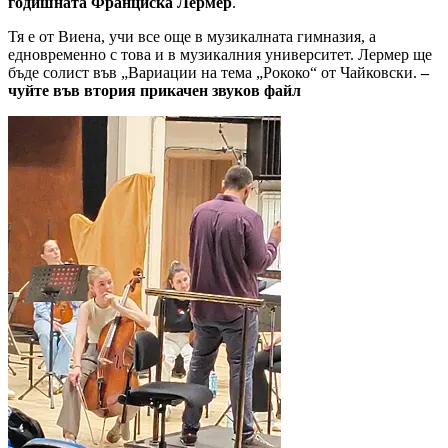
годишната Франциска Лермер
.
Тя е от Виена, учи все още в музикалната гимназия, а
едновременно с това и в музикалния университет. Лермер ще
бъде солист във „Вариации на тема „Рококо“ от Чайковски.
–
чуйте във втория прикачен звуков файл