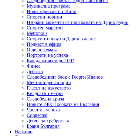
Следобедният блок с Тодор Пантилеев
Музикална програма
Нови хоризонти с Лили
Спортни новини
Избрани моменти от програмата на Дарик радио
Спортен маратон
Metropolis
Спортното шоу на Дарик в аванс
Подкаст в ефира
Още по темата
Портрети на успеха
Как да живеем до 100?
Финес
Дебатът
Следобедният блок с Георги Иванов
Мечтани дестинации
Гласът на изкуството
Квадратни метри
Следобедна криза
Новите 240: Посоката на България
Часът на успеха
Connected
Денят на храбростта
Бранд България
На живо