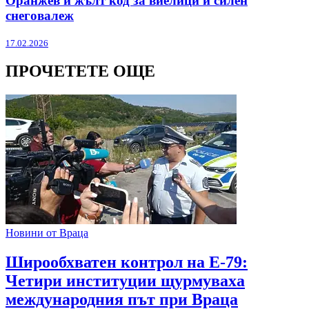
Оранжев и жълт код за виелици и силен
снеговалеж
17.02.2026
ПРОЧЕТЕТЕ ОЩЕ
Новини от Враца
Широобхватен контрол на Е-79:
Четири институции щурмуваха
международния път при Враца