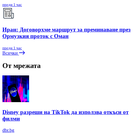
преди 1 час
Иран: Договорхме маршрут за преминаване през
Ормузкия проток с Оман
преди 1 час
Всички
От мрежата
Disney разреши на TikTok да използва откъси от
филми
dbr.bg