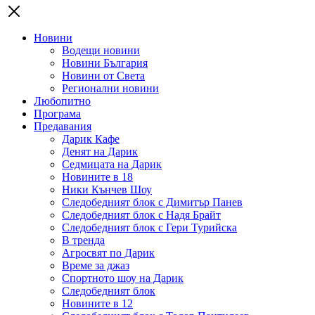
Новини
Водещи новини
Новини България
Новини от Света
Регионални новини
Любопитно
Програма
Предавания
Дарик Кафе
Денят на Дарик
Седмицата на Дарик
Новините в 18
Ники Кънчев Шоу
Следобедният блок с Димитър Панев
Следобедният блок с Надя Брайт
Следобедният блок с Гери Турийска
В тренда
Агросвят по Дарик
Време за джаз
Спортното шоу на Дарик
Следобедният блок
Новините в 12