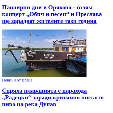
Панаирни дни в Оряхово - голям
концерт „Обич и песен“ и Преслава
ще зарадват жителите тази година
Новини от Враца
Спряха плаванията с парахода
„Радецки“ заради критично ниското
ниво на река Дунав