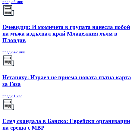
преди 6 мин
Очевидци: И момичета в групата нанесла побой
на мъжа издъхнал край Младежкия хълм в
Пловдив
преди 42 мин
Нетаняху: Израел не приема новата пътна карта
за Газа
преди 1 час
След скандала в Банско: Eврейски организации
на среща с МВР