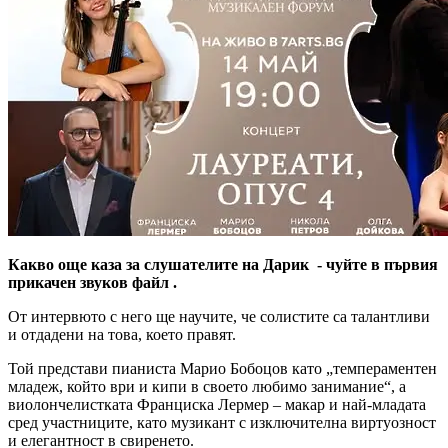
Какво още каза за слушателите на Дарик - чуйте в първия
прикачен звуков файл .
От интервюто с него ще научите, че солистите са талантливи
и отдадени на това, което правят.
Той представи пианиста Марио Бобоцов като „темпераментен
младеж, който ври и кипи в своето любимо занимание“, а
виолончелистката Франциска Лермер – макар и най-младата
сред участниците, като музикант с изключителна виртуозност
и елегантност в свиренето.