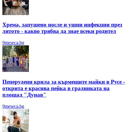
Хрема, запушено носле и ушни инфекции през
лятотo - какво трябва да знае всеки родител
9meseca.bg
Пеперудени крила за кърмещите майки в Русе -
открита е красива пейка в градинката на
площад "Дунав"
9meseca.bg