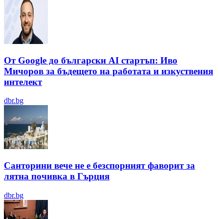
От Google до български AI стартъп: Иво
Мичоров за бъдещето на работата и изкуствения
интелект
dbr.bg
Санторини вече не е безспорният фаворит за
лятна почивка в Гърция
dbr.bg