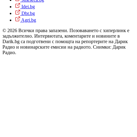
Idei.bg
Dbr.bg
Agri.bg
© 2026 Всички права запазени. Позоваването с хиперлинк е
задължително. Интервютата, коментарите и новините в
Darik.bg са подготвени с помощта на репортерите на Дарик
Радио и новинарските емисии на радиото. Снимки: Дарик
Радио.