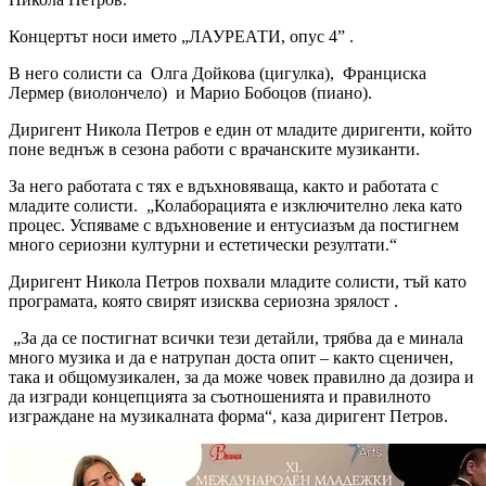
Концертът носи името „ЛАУРЕАТИ, опус 4” .
В него солисти са Олга Дойкова (цигулка), Франциска
Лермер (виолончело) и Марио Бобоцов (пиано).
Диригент Никола Петров е един от младите диригенти, който
поне веднъж в сезона работи с врачанските музиканти.
За него работата с тях е вдъхновяваща, както и работата с
младите солисти. „Колаборацията е изключително лека като
процес. Успяваме с вдъхновение и ентусиазъм да постигнем
много сериозни културни и естетически резултати.“
Диригент Никола Петров похвали младите солисти, тъй като
програмата, която свирят изисква сериозна зрялост .
„За да се постигнат всички тези детайли, трябва да е минала
много музика и да е натрупан доста опит – както сценичен,
така и общомузикален, за да може човек правилно да дозира и
да изгради концепцията за съотношенията и правилното
изграждане на музикалната форма“, каза диригент Петров.