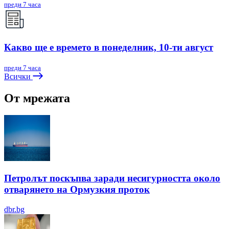
преди 7 часа
Какво ще е времето в понеделник, 10-ти август
преди 7 часа
Всички
От мрежата
Петролът поскъпва заради несигурността около
отварянето на Ормузкия проток
dbr.bg