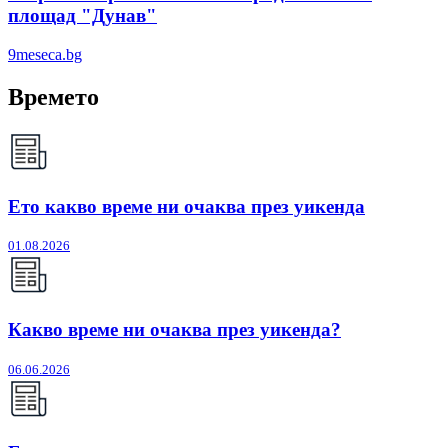
площад "Дунав"
9meseca.bg
Времето
Ето какво време ни очаква през уикенда
01.08.2026
Какво време ни очаква през уикенда?
06.06.2026