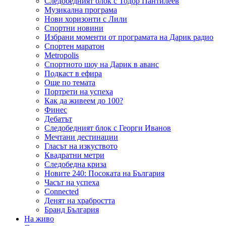
Следобедният блок с Тодор Пантилеев
Музикална програма
Нови хоризонти с Лили
Спортни новини
Избрани моменти от програмата на Дарик радио
Спортен маратон
Metropolis
Спортното шоу на Дарик в аванс
Подкаст в ефира
Още по темата
Портрети на успеха
Как да живеем до 100?
Финес
Дебатът
Следобедният блок с Георги Иванов
Мечтани дестинации
Гласът на изкуството
Квадратни метри
Следобедна криза
Новите 240: Посоката на България
Часът на успеха
Connected
Денят на храбростта
Бранд България
На живо