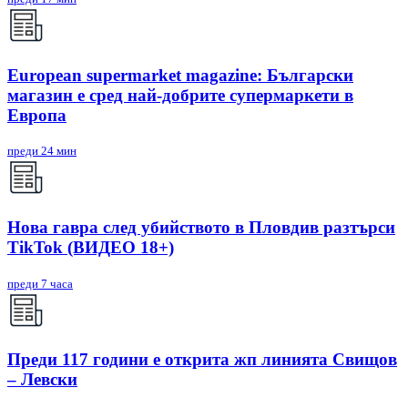
European supermarket magazine: Български
магазин е сред най-добрите супермаркети в
Европа
преди 24 мин
Нова гавра след убийството в Пловдив разтърси
TikTok (ВИДЕО 18+)
преди 7 часа
Преди 117 години е открита жп линията Свищов
– Левски