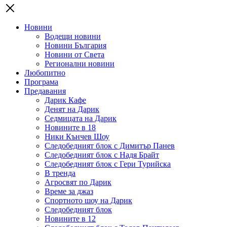
Новини
Водещи новини
Новини България
Новини от Света
Регионални новини
Любопитно
Програма
Предавания
Дарик Кафе
Денят на Дарик
Седмицата на Дарик
Новините в 18
Ники Кънчев Шоу
Следобедният блок с Димитър Панев
Следобедният блок с Надя Брайт
Следобедният блок с Гери Турийска
В тренда
Агросвят по Дарик
Време за джаз
Спортното шоу на Дарик
Следобедният блок
Новините в 12