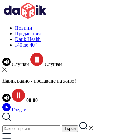
Новини
Предавания
Darik Health
„40 до 40“
Слушай
Слушай
Дарик радио - предаване на живо!
00:00
Гледай