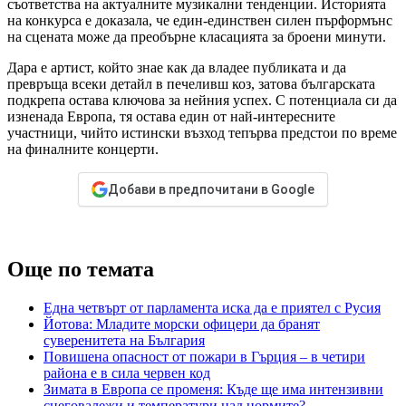
съответства на актуалните музикални тенденции. Историята
на конкурса е доказала, че един-единствен силен пърформънс
на сцената може да преобърне класацията за броени минути.
Дара е артист, който знае как да владее публиката и да
превръща всеки детайл в печеливш коз, затова българската
подкрепа остава ключова за нейния успех. С потенциала си да
изненада Европа, тя остава един от най-интересните
участници, чийто истински възход тепърва предстои по време
на финалните концерти.
Добави в предпочитани в Google
Още по темата
Една четвърт от парламента иска да е приятел с Русия
Йотова: Младите морски офицери да бранят
суверенитета на България
Повишена опасност от пожари в Гърция – в четири
района е в сила червен код
Зимата в Европа се променя: Къде ще има интензивни
снеговалежи и температури над нормите?