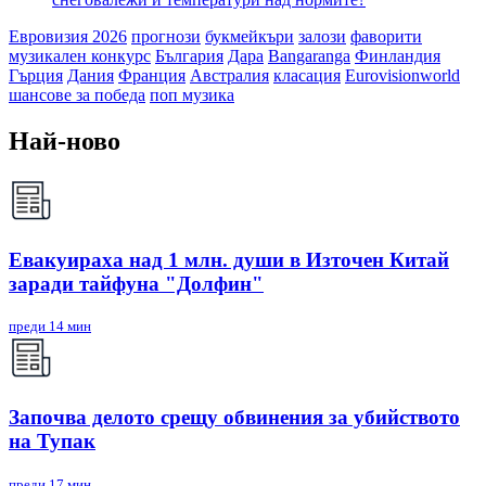
Евровизия 2026
прогнози
букмейкъри
залози
фаворити
музикален конкурс
България
Дара
Bangaranga
Финландия
Гърция
Дания
Франция
Австралия
класация
Eurovisionworld
шансове за победа
поп музика
Най-ново
Евакуираха над 1 млн. души в Източен Китай
заради тайфуна "Долфин"
преди 14 мин
Започва делото срещу обвинения за убийството
на Тупак
преди 17 мин