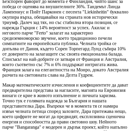
Безспорен фаворит до момента е Финландия, чийто шанс за
победа се оценява на внушителните 36%. Тандемът Линда
Лампениус и Пийт Парконен с песента "Liekinheitin" буквално
окупира върха, обещавайки на страната нов исторически
триумф. Далеч зад тях, но със стабилна втора позиция, се
нарежда Гърция с 14% вероятност за успех. Акилас и
неговото парче "Ferto" залагат на характерно
средиземноморско звучене, което традиционно печели
симпатиите на европейската публика. Челната тройка се
допълва от Дания, където Сорен Торпегард Лунд събира 10%
от доверието на залагащите със своята емоционална балада.
Списъкът на най-добрите се затваря от Франция и Австралия,
които съответно със 7% и 6% поддържат интригата жива.
Франция залага на елегантността на Монро, докато Австралия
разчита на световната слава на Делта Гудрем.
Макар математическите изчисления и коефициентите да дават
предварителна представа за нагласите, магията на Евровизия
винаги се крие в живото изпълнение и личната харизма.
Точно тук е голямата надежда за България и нашата
представителка Дара. Въпреки че в момента тя се намира
извън челната петица според залозите, Дара притежава нещо,
което цифрите не могат да предвидят, експлозивна сценична
енергия и способността да прави световно шоу. Нейното
парче "Bangaranga" е модерен и дързък проект, който напълно