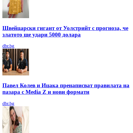
Швейцарски гигант от Уолстрийт с прогноза, че
златото ще удари 5000 долара
dbr.bg
Павел Колев и Ицака пренаписват правилата на
пазара с Media Z и нови формати
dbr.bg