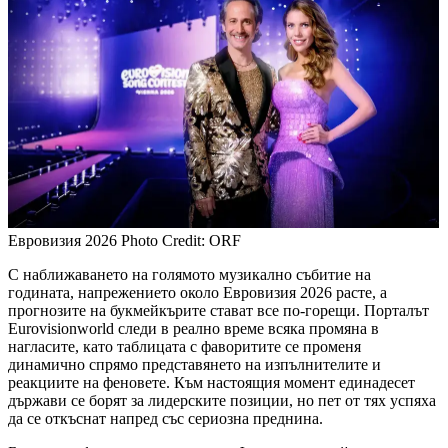
Евровизия 2026
Photo Credit: ORF
С наближаването на голямото музикално събитие на
годината, напрежението около Евровизия 2026 расте, а
прогнозите на букмейкърите стават все по-горещи. Порталът
Eurovisionworld следи в реално време всяка промяна в
нагласите, като таблицата с фаворитите се променя
динамично спрямо представянето на изпълнителите и
реакциите на феновете. Към настоящия момент единадесет
държави се борят за лидерските позиции, но пет от тях успяха
да се откъснат напред със сериозна преднина.