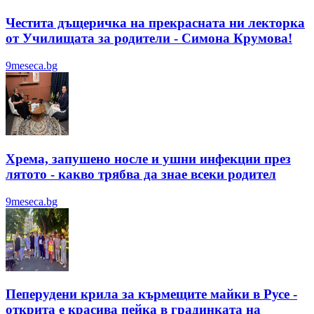
Честита дъщеричка на прекрасната ни лекторка
от Училищата за родители - Симона Крумова!
9meseca.bg
Хрема, запушено носле и ушни инфекции през
лятотo - какво трябва да знае всеки родител
9meseca.bg
Пеперудени крила за кърмещите майки в Русе -
открита е красива пейка в градинката на